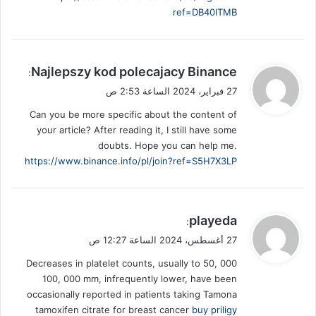
ref=DB40ITMB
ي
Najlepszy kod polecajacy Binance
:
ق
27 فبراير، 2024 الساعة 2:53 ص
و
Can you be more specific about the content of
ل
your article? After reading it, I still have some
doubts. Hope you can help me.
https://www.binance.info/pl/join?ref=S5H7X3LP
ي
playeda
:
ق
27 أغسطس، 2024 الساعة 12:27 ص
و
Decreases in platelet counts, usually to 50, 000
ل
100, 000 mm, infrequently lower, have been
occasionally reported in patients taking Tamona
tamoxifen citrate for breast cancer
buy priligy