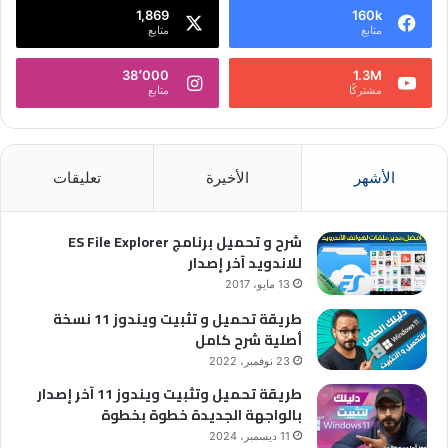
1,869
160k
متابع
متابع
38٬000
1.3M
مشتركًا
متابع
الأشهر
الأخيرة
تعليقات
شرح و تحميل برنامج ES File Explorer
للاندويد آخر إصدار
13 مايو، 2017
طريقة تحميل و تثبيت ويندوز 11 نسخة
أصلية شرح كامل
23 نوفمبر، 2022
طريقة تحميل وتثبيت ويندوز 11 آخر إصدار
بالواجهة الجديدة خطوة بخطوة
11 ديسمبر، 2024