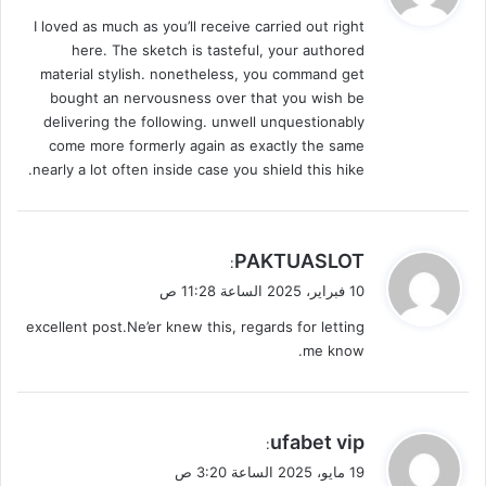
و
I loved as much as you’ll receive carried out right
ل
here. The sketch is tasteful, your authored
material stylish. nonetheless, you command get
bought an nervousness over that you wish be
delivering the following. unwell unquestionably
come more formerly again as exactly the same
nearly a lot often inside case you shield this hike.
ي
PAKTUASLOT
:
ق
10 فبراير، 2025 الساعة 11:28 ص
و
excellent post.Ne’er knew this, regards for letting
ل
me know.
ي
ufabet vip
:
ق
19 مايو، 2025 الساعة 3:20 ص