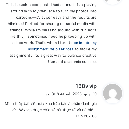
This is such a cool post! I had so much fun playing
ل
around with MyWebFace to turn my photos into
cartoons—it’s super easy and the results are
hilarious! Perfect for sharing on social media with
friends. While I’m messing around with fun edits
like this, I sometimes need help keeping up with
schoolwork. That’s when I turn to
online do my
assignment help services
to tackle my
assignments. It’s a great way to balance creative
fun and academic success!
ي
188v vip
:
ق
10 يوليو، 2026 الساعة 8:18 ص
و
Mình thấy bài viết này khá hữu ích vì phần đánh giá
ل
về 188v vip được chia sẻ rất thực tế và dễ hiểu.
TONY07-08