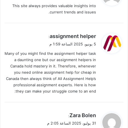
و
This site always provides valuable insights into
ل
current trends and issues.
ي
assignment helper
:
ق
5 يونيو، 2025 الساعة 1:59 م
و
Many of you might find the assignment helper task
ل
a daunting one but our assignment helpers in
Canada hold mastery in it. Therefore, whenever
you need online assignment help for cheap in
Canada then always think of All Assignment Help’s
professional assignment experts. Here is how
they can make your struggle come to an end:
ي
Zara Bolen
:
ق
31 يوليو، 2025 الساعة 2:05 م
و