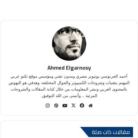
Ahmed Elgarnosy
أحمد الجرنوسي يوتيوبر مصري ومدون تقني ومؤسس موقع تكنو عربي
المهتم بتقنيات وشروحات الكمبيوتر والجوال المختلفة، وهدفي هو النهوض
بالمحتوى العربي ونشر المعلومات من خلال كتابة المقالات والشروحات
المرئية .. وأتمنى من الله التوفيق.
موق
في
X
يوتي
بينتي
انس
ع
سب
وب
ري
تقر
الوي
وك
س
ام
ب
ت
مقالات ذات صلة