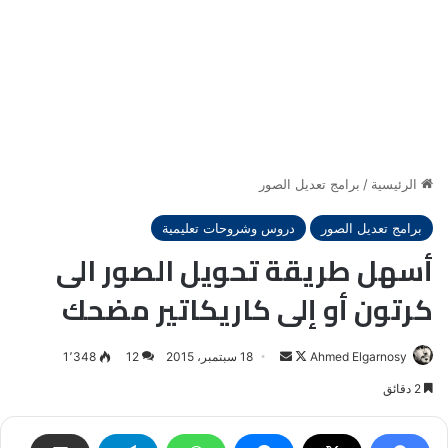
الرئيسية
/
برامج تعديل الصور
برامج تعديل الصور
دروس وشروحات تعليمية
أسهل طريقة تحويل الصور الى
كرتون أو إلى كاريكاتير مضحك
Ahmed Elgarnosy
Follow
أرسل
18 سبتمبر، 2015
12
1٬348
on
بريدا
2 دقائق
X
إلكترونيا