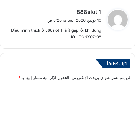
ي
888slot 1
:
ق
10 يوليو، 2026 الساعة 8:20 ص
و
Điều mình thích ở 888slot 1 là ít gặp lỗi khi dùng
ل
lâu. TONY07-08
اترك تعليقاً
لن يتم نشر عنوان بريدك الإلكتروني.
الحقول الإلزامية مشار إليها بـ
*
ا
ل
ت
ع
ل
ي