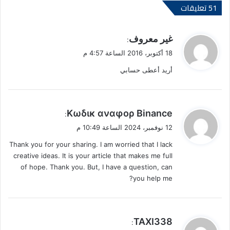
‫51 تعليقات
ي
غير معروف
:
ق
18 أكتوبر، 2016 الساعة 4:57 م
و
أريد أعطى حسابي
ل
ي
Κωδικ αναφορ Binance
:
ق
12 نوفمبر، 2024 الساعة 10:49 م
و
Thank you for your sharing. I am worried that I lack
ل
creative ideas. It is your article that makes me full
of hope. Thank you. But, I have a question, can
you help me?
ي
TAXI338
: