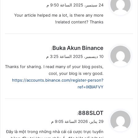
ق
24 سبتمبر، 2025 الساعة 9:50 م
و
Your article helped me a lot, is there any more
ل
related content? Thanks!
ي
Buka Akun Binance
:
ق
10 ديسمبر، 2025 الساعة 3:25 م
و
Thanks for sharing. I read many of your blog posts,
ل
cool, your blog is very good.
https://accounts.binance.com/register-person?
ref=IXBIAFVY
ي
888SLOT
:
ق
29 يناير، 2026 الساعة 9:05 م
و
Đây là một trong những nhà cái cá cược trực tuyến
ل