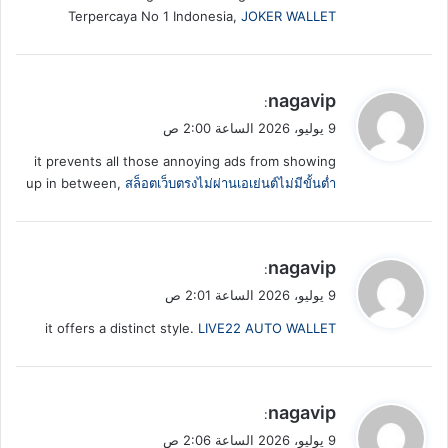
Terpercaya No 1 Indonesia,
JOKER WALLET
ي
nagavip
:
ق
9 يوليو، 2026 الساعة 2:00 ص
و
it prevents all those annoying ads from showing
ل
up in between,
สล็อตเว็บตรงไม่ผ่านเอเย่นต์ไม่มีขั้นต่ำ
ي
nagavip
:
ق
9 يوليو، 2026 الساعة 2:01 ص
و
it offers a distinct style.
LIVE22 AUTO WALLET
ل
ي
nagavip
:
ق
9 يوليو، 2026 الساعة 2:06 ص