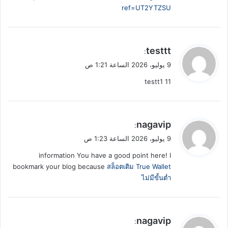
ref=UT2YTZSU
ي
testtt
:
ق
9 يوليو، 2026 الساعة 1:21 ص
و
testt1 11
ل
ي
nagavip
:
ق
9 يوليو، 2026 الساعة 1:23 ص
و
information You have a good point here! I
ل
bookmark your blog because
สล็อตเติม True Wallet
ไม่มีขั้นต่ำ
ي
nagavip
: