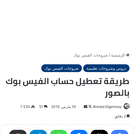
الرئيسية
/
شروحات الفيس بوك
دروس وشروحات تعليمية
شروحات الفيس بوك
طريقة تعطيل حساب الفيس بوك
بالصور
Ahmed Elgarnosy
Follow
أرسل
16 مارس، 2016
51
1٬230
on
بريدا
2 دقائق
X
إلكترونيا