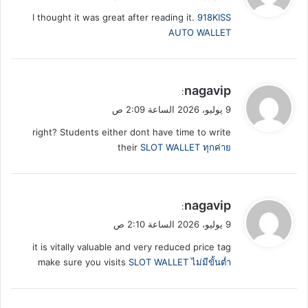
و
I thought it was great after reading it.
918KISS
ل
AUTO WALLET
ي
nagavip
:
ق
9 يوليو، 2026 الساعة 2:09 ص
و
right? Students either dont have time to write
ل
their
SLOT WALLET ทุกค่าย
ي
nagavip
:
ق
9 يوليو، 2026 الساعة 2:10 ص
و
it is vitally valuable and very reduced price tag
ل
make sure you visits
SLOT WALLET ไม่มีขั้นต่ำ