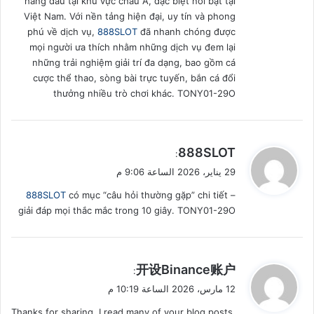
hàng đầu tại khu vực châu Á, đặc biệt nổi bật tại
Việt Nam. Với nền tảng hiện đại, uy tín và phong
phú về dịch vụ,
888SLOT
đã nhanh chóng được
mọi người ưa thích nhằm những dịch vụ đem lại
những trải nghiệm giải trí đa dạng, bao gồm cá
cược thể thao, sòng bài trực tuyến, bắn cá đổi
thưởng nhiều trò chơi khác. TONY01-29O
ي
888SLOT
:
ق
29 يناير، 2026 الساعة 9:06 م
و
888SLOT
có mục “câu hỏi thường gặp” chi tiết –
ل
giải đáp mọi thắc mắc trong 10 giây. TONY01-29O
ي
开设Binance账户
:
ق
12 مارس، 2026 الساعة 10:19 م
و
Thanks for sharing. I read many of your blog posts,