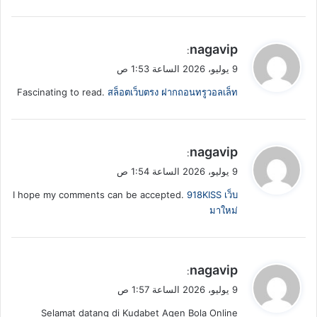
ي
nagavip
:
ق
9 يوليو، 2026 الساعة 1:53 ص
و
Fascinating to read.
สล็อตเว็บตรง ฝากถอนทรูวอลเล็ท
ل
ي
nagavip
:
ق
9 يوليو، 2026 الساعة 1:54 ص
و
I hope my comments can be accepted.
918KISS เว็บ
ل
มาใหม่
ي
nagavip
:
ق
9 يوليو، 2026 الساعة 1:57 ص
و
Selamat datang di Kudabet Agen Bola Online
ل