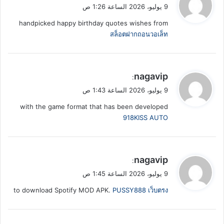
ق
9 يوليو، 2026 الساعة 1:26 ص
و
handpicked happy birthday quotes wishes from
ل
สล็อตฝากถอนวอเล็ท
ي
nagavip
:
ق
9 يوليو، 2026 الساعة 1:43 ص
و
with the game format that has been developed
ل
918KISS AUTO
ي
nagavip
:
ق
9 يوليو، 2026 الساعة 1:45 ص
و
to download Spotify MOD APK.
PUSSY888 เว็บตรง
ل