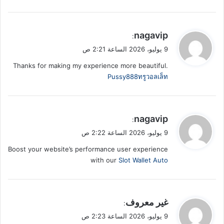
ي
nagavip
:
ق
9 يوليو، 2026 الساعة 2:21 ص
و
Thanks for making my experience more beautiful.
ل
Pussy888ทรูวอลเล็ท
ي
nagavip
:
ق
9 يوليو، 2026 الساعة 2:22 ص
و
Boost your website’s performance user experience
ل
with our
Slot Wallet Auto
ي
غير معروف
:
ق
9 يوليو، 2026 الساعة 2:23 ص
و