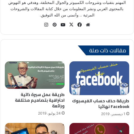
المهتم بتقنيات وشروحات الكمبيوتر والجوال المختلفة، وهدفي هو النهوض
بالمحتوى العربي ونشر المعلومات من خلال كتابة المقالات والشروحات
المرئية .. وأتمنى من الله التوفيق.
موق
في
X
يوتي
بينتي
انس
ع
سب
وب
ري
تقر
الوي
وك
س
ام
ب
ت
مقالات ذات صلة
طريقة عمل سيرة ذاتية
احترافية بتصاميم مختلفة
طريقة حذف حساب الفيسبوك
ورائعة
Facebook نهائيا
24 يوليو، 2019
1 ديسمبر، 2019