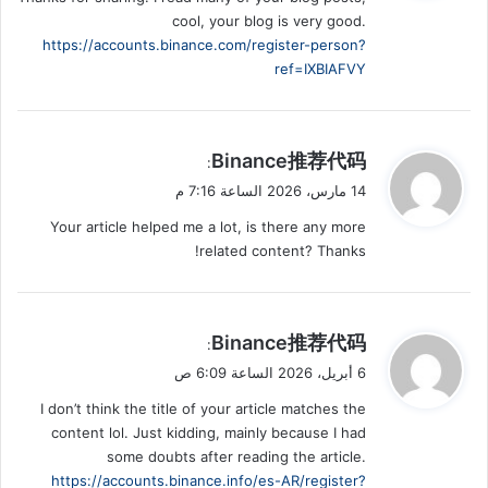
ل
cool, your blog is very good.
https://accounts.binance.com/register-person?
ref=IXBIAFVY
ي
Binance推荐代码
:
ق
14 مارس، 2026 الساعة 7:16 م
و
Your article helped me a lot, is there any more
ل
related content? Thanks!
ي
Binance推荐代码
:
ق
6 أبريل، 2026 الساعة 6:09 ص
و
I don’t think the title of your article matches the
ل
content lol. Just kidding, mainly because I had
some doubts after reading the article.
https://accounts.binance.info/es-AR/register?