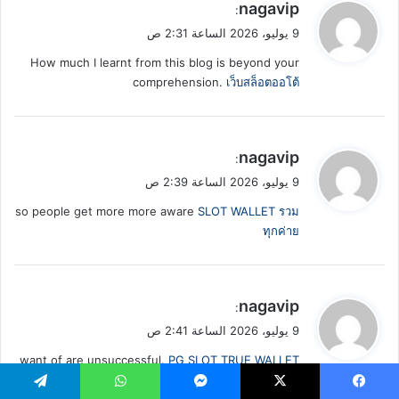
ي
nagavip
:
ق
9 يوليو، 2026 الساعة 2:31 ص
و
How much I learnt from this blog is beyond your
ل
comprehension.
เว็บสล็อตออโต้
ي
nagavip
:
ق
9 يوليو، 2026 الساعة 2:39 ص
و
so people get more more aware
SLOT WALLET รวม
ل
ทุกค่าย
ي
nagavip
:
ق
9 يوليو، 2026 الساعة 2:41 ص
و
want of are unsuccessful.
PG SLOT TRUE WALLET
ل