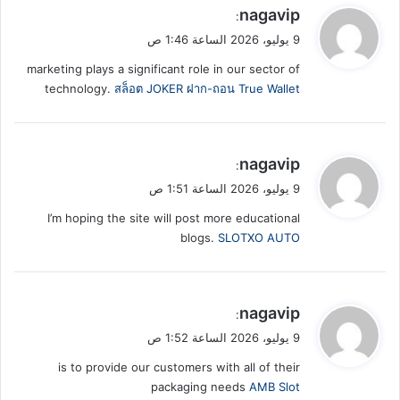
ي
nagavip
:
ق
9 يوليو، 2026 الساعة 1:46 ص
و
marketing plays a significant role in our sector of
ل
technology.
สล็อต JOKER ฝาก-ถอน True Wallet
ي
nagavip
:
ق
9 يوليو، 2026 الساعة 1:51 ص
و
I’m hoping the site will post more educational
ل
blogs.
SLOTXO AUTO
ي
nagavip
:
ق
9 يوليو، 2026 الساعة 1:52 ص
و
is to provide our customers with all of their
ل
packaging needs
AMB Slot