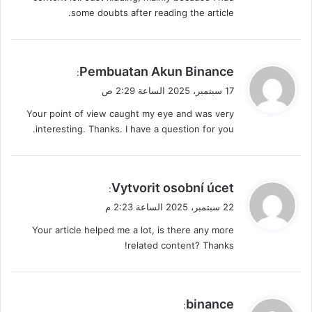
some doubts after reading the article.
ي
Pembuatan Akun Binance
:
ق
17 سبتمبر، 2025 الساعة 2:29 ص
و
Your point of view caught my eye and was very
ل
interesting. Thanks. I have a question for you.
ي
Vytvorit osobní úcet
:
ق
22 سبتمبر، 2025 الساعة 2:23 م
و
Your article helped me a lot, is there any more
ل
related content? Thanks!
ي
binance
: