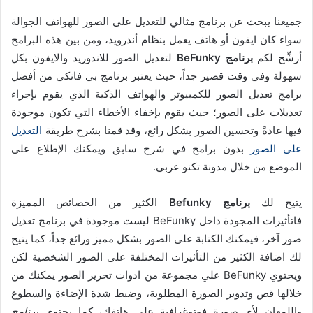
جميعنا يبحث عن برنامج مثالي للتعديل على الصور للهواتف الجوالة
سواء كان ايفون أو هاتف يعمل بنظام أندرويد، ومن بين هذه البرامج
أرشِّح لكم
برنامج BeFunky
لتعديل الصور للاندوريد والايفون بكل
سهولة وفي وقت قصير جداً، حيث يعتبر برنامج بي فانكي من أفضل
برامج تعديل الصور للكمبيوتر والهواتف الذكية الذي يقوم بإجراء
تعديلات على الصور؛ حيث يقوم بإخفاء الأخطاء التي تكون موجودة
فيها عادةً وتحسين الصور بشكل رائع، وقد قمنا بشرح طريقة
التعديل
على الصور
بدون برامج في شرح سابق ويمكنك الإطلاع على
الموضع من خلال مدونة تكنو عربي.
يتيح لك
برنامج Befunky
الكثير من الخصائص المميزة
فاتأثيرات المجودة داخل BeFunky ليست موجودة في برنامج تعديل
صور آخر، فيمكنك الكتابة على الصور بشكل مميز ورائع جداً، كما يتيح
لك اضافة الكثير من التأثيرات المختلفة على الصور الشخصية لكن
ويحتوي BeFunky علي مجموعة من ادوات تحرير الصور يمكنك من
خلالها قص وتدوير الصورة المطلوبة، وضبط شدة الإضاءة والسطوع
واللمعان لأي صورة فوتوغرافية على هاتفك، كما يحتوي
برنامج