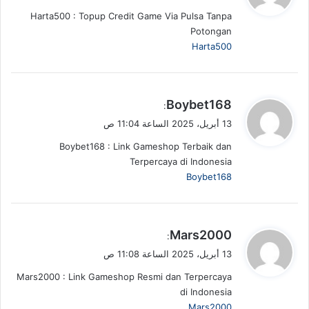
و
Harta500 : Topup Credit Game Via Pulsa Tanpa
ل
Potongan
Harta500
ي
Boybet168
:
ق
13 أبريل، 2025 الساعة 11:04 ص
و
Boybet168 : Link Gameshop Terbaik dan
ل
Terpercaya di Indonesia
Boybet168
ي
Mars2000
:
ق
13 أبريل، 2025 الساعة 11:08 ص
و
Mars2000 : Link Gameshop Resmi dan Terpercaya
ل
di Indonesia
Mars2000