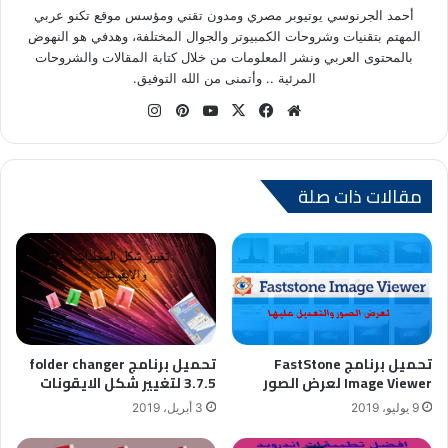
أحمد الجرنوسي يوتيوبر مصري ومدون تقني ومؤسس موقع تكنو عربي
المهتم بتقنيات وشروحات الكمبيوتر والجوال المختلفة، وهدفي هو النهوض
بالمحتوى العربي ونشر المعلومات من خلال كتابة المقالات والشروحات
المرئية .. وأتمنى من الله التوفيق.
موق
في
X
يوتي
بينتي
انس
ع
سب
وب
ري
تقر
الوي
وك
س
ام
ب
ت
مقالات ذات صلة
تحميل برنامج folder changer
تحميل برنامج FastStone
3.7.5 لتغيير شكل الايقونات
Image Viewer لعرض الصور
3 أبريل، 2019
9 يوليو، 2019