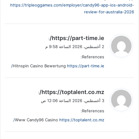
https://tripleoggames.com/employer/candy96-app-ios-android-
review-for-australia-2026
ي
https://part-time.ie/
:
ق
2 أغسطس، 2026 الساعة 9:58 م
و
References:
ل
Hitnspin Casino Bewertung
https://part-time.ie/
ي
https://toptalent.co.mz/
:
ق
3 أغسطس، 2026 الساعة 12:06 ص
و
References:
ل
Www Candy96 Casino
https://toptalent.co.mz/