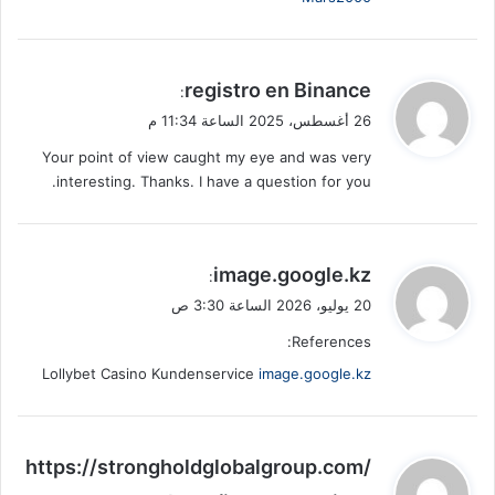
ي
registro en Binance
:
ق
26 أغسطس، 2025 الساعة 11:34 م
و
Your point of view caught my eye and was very
ل
interesting. Thanks. I have a question for you.
ي
image.google.kz
:
ق
20 يوليو، 2026 الساعة 3:30 ص
و
References:
ل
Lollybet Casino Kundenservice
image.google.kz
ي
https://strongholdglobalgroup.com/
ق