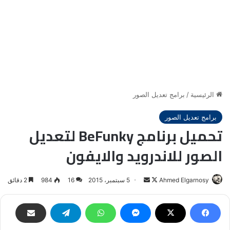
الرئيسية
/
برامج تعديل الصور
برامج تعديل الصور
تحميل برنامج BeFunky لتعديل
الصور للاندرويد والايفون
Ahmed Elgarnosy
Follow
أرسل
5 سبتمبر، 2015
16
984
2 دقائق
on
بريدا
X
إلكترونيا