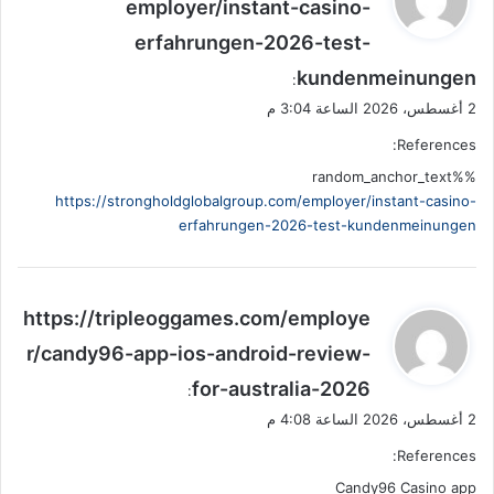
employer/instant-casino-
و
erfahrungen-2026-test-
ل
kundenmeinungen
:
2 أغسطس، 2026 الساعة 3:04 م
References:
%random_anchor_text%
https://strongholdglobalgroup.com/employer/instant-casino-
erfahrungen-2026-test-kundenmeinungen
ي
https://tripleoggames.com/employe
ق
r/candy96-app-ios-android-review-
و
for-australia-2026
ل
:
2 أغسطس، 2026 الساعة 4:08 م
References:
Candy96 Casino app