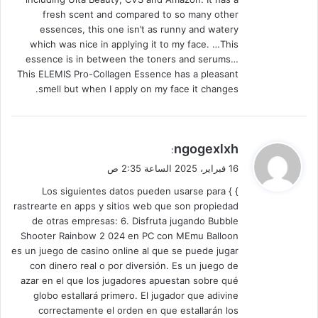
fresh scent and compared to so many other
essences, this one isn’t as runny and watery
which was nice in applying it to my face. …This
essence is in between the toners and serums…
This ELEMIS Pro-Collagen Essence has a pleasant
smell but when I apply on my face it changes.
ي
ngogexlxh
:
ق
16 فبراير، 2025 الساعة 2:35 ص
و
} } Los siguientes datos pueden usarse para
ل
rastrearte en apps y sitios web que son propiedad
de otras empresas: 6. Disfruta jugando Bubble
Shooter Rainbow 2 024 en PC con MEmu Balloon
es un juego de casino online al que se puede jugar
con dinero real o por diversión. Es un juego de
azar en el que los jugadores apuestan sobre qué
globo estallará primero. El jugador que adivine
correctamente el orden en que estallarán los