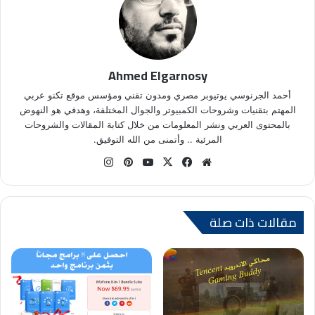
Ahmed Elgarnosy
أحمد الجرنوسي يوتيوبر مصري ومدون تقني ومؤسس موقع تكنو عربي
المهتم بتقنيات وشروحات الكمبيوتر والجوال المختلفة، وهدفي هو النهوض
بالمحتوى العربي ونشر المعلومات من خلال كتابة المقالات والشروحات
المرئية .. وأتمنى من الله التوفيق.
موق
في
X
يوتي
بينتي
انس
ع
سب
وب
ري
تقر
الوي
وك
س
ام
ب
ت
مقالات ذات صلة