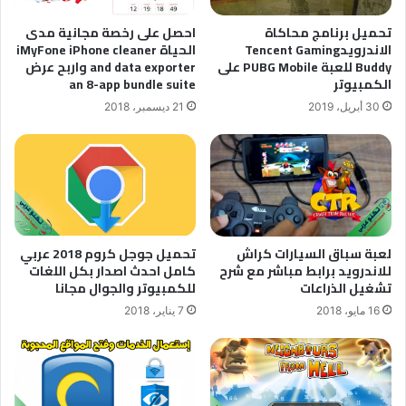
احصل على رخصة مجانية مدى
تحميل برنامج محاكاة
الحياة iMyFone iPhone cleaner
الاندرويدTencent Gaming
and data exporter واربح عرض
Buddy للعبة PUBG Mobile على
an 8-app bundle suite
الكمبيوتر
21 ديسمبر، 2018
30 أبريل، 2019
لعبة سباق السيارات كراش
تحميل جوجل كروم 2018 عربي
للاندرويد برابط مباشر مع شرح
كامل احدث اصدار بكل اللغات
تشغيل الذراعات
للكمبيوتر والجوال مجانا
16 مايو، 2018
7 يناير، 2018