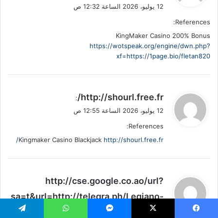
12 يوليو، 2026 الساعة 12:32 ص
ل
References:
KingMaker Casino 200% Bonus
https://wotspeak.org/engine/dwn.php?
xf=https://1page.bio/fletan820
ي
http://shourl.free.fr/
:
ق
12 يوليو، 2026 الساعة 12:55 ص
و
References:
ل
Kingmaker Casino Blackjack
http://shourl.free.fr/
ي
http://cse.google.co.ao/url?
ق
sa=t&url=http://telegra.ph/Legiano-
و
Casino-Casino-Legiano-Offizielle-
ل