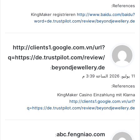
References:
KingMaker registrieren
http://www.baidu.com/baidu?
word=de.trustpilot.com/review/beyondjewellery.de
ي
http://clients1.google.com.vn/url?
ق
q=https://de.trustpilot.com/review/
و
beyondjewellery.de
ل
:
11 يوليو، 2026 الساعة 3:39 م
References:
KingMaker Casino Einzahlung mit Klarna
http://clients1.google.com.vn/url?
q=https://de.trustpilot.com/review/beyondjewellery.de
ي
abc.fengniao.com
: