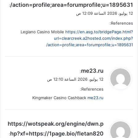
action=profile;area=forumprofile;u=1895631/
:
12 يوليو، 2026 الساعة 12:09 ص
References:
Legiano Casino Mobile
https://en.asg.to/bridgePage.html?
url=clearcreek.a2hosted.com/index.php?
action=profile;area=forumprofile;u=1895631/
ي
me23.ru
:
ق
12 يوليو، 2026 الساعة 12:10 ص
و
References:
ل
Kingmaker Casino Cashback
me23.ru
ي
https://wotspeak.org/engine/dwn.p
ق
hp?xf=https://1page.bio/fletan820
:
و