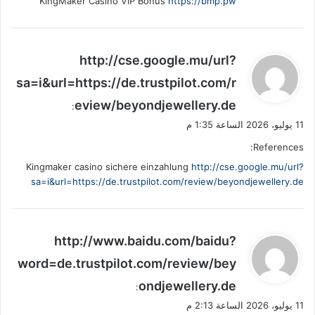
KingMaker Casino VIP Bonus
https://bmp.pw
ي
http://cse.google.mu/url?
ق
sa=i&url=https://de.trustpilot.com/r
و
eview/beyondjewellery.de
ل
:
11 يوليو، 2026 الساعة 1:35 م
References:
Kingmaker casino sichere einzahlung
http://cse.google.mu/url?
sa=i&url=https://de.trustpilot.com/review/beyondjewellery.de
ي
http://www.baidu.com/baidu?
ق
word=de.trustpilot.com/review/bey
و
ondjewellery.de
ل
:
11 يوليو، 2026 الساعة 2:13 م