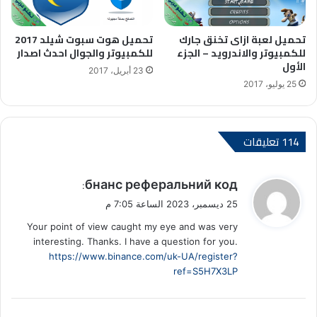
تحميل لعبة ازاى تخنق جارك
تحميل هوت سبوت شيلد 2017
للكمبيوتر والاندرويد – الجزء
للكمبيوتر والجوال احدث اصدار
الأول
23 أبريل، 2017
25 يوليو، 2017
‫114 تعليقات
ي
бнанс реферальний код
:
ق
25 ديسمبر، 2023 الساعة 7:05 م
و
Your point of view caught my eye and was very
ل
interesting. Thanks. I have a question for you.
https://www.binance.com/uk-UA/register?
ref=S5H7X3LP