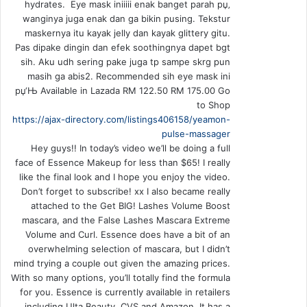
hydrates. Eye mask iniiiii enak banget parah рџ‚
wanginya juga enak dan ga bikin pusing. Tekstur
maskernya itu kayak jelly dan kayak glittery gitu.
Pas dipake dingin dan efek soothingnya dapet bgt
sih. Aku udh sering pake juga tp sampe skrg pun
masih ga abis2. Recommended sih eye mask ini
рџ‘Њ Available in Lazada RM 122.50 RM 175.00 Go
to Shop
https://ajax-directory.com/listings406158/yeamon-
pulse-massager
Hey guys!! In today’s video we’ll be doing a full
face of Essence Makeup for less than $65! I really
like the final look and I hope you enjoy the video.
Don’t forget to subscribe! xx I also became really
attached to the Get BIG! Lashes Volume Boost
mascara, and the False Lashes Mascara Extreme
Volume and Curl. Essence does have a bit of an
overwhelming selection of mascara, but I didn’t
mind trying a couple out given the amazing prices.
With so many options, you’ll totally find the formula
for you. Essence is currently available in retailers
including Ulta Beauty, CVS and Amazon. It has a