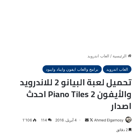
الرئيسية
/
العاب اندرويد
العاب اندرويد
برامج والعاب ايفون وايباد وايبود
تحميل لعبة البيانو 2 للاندرويد
والأيفون Piano Tiles 2 احدث
اصدار
Ahmed Elgarnosy
Follow
أرسل
4 أبريل، 2016
114
1٬106
on
بريدا
2 دقائق
X
إلكترونيا