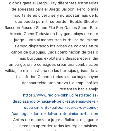
globos gana el juego. Hay diferentes estrategias
de apuestas para el Juego Balloon. Pero lo más
importante es divertirse y no apostar más de lo
que pueda permitirse perder. Bubble Shooter
Raccoon Rescue Shape Flip Fun Games Shoot Balls
Arcade Game Todavía no hay gameplays de este
juego Junta al menos tres burbujas del mismo
tiempo disparando los orbes de colores en tu
cañón de burbujas. Cada combinación de tres o
más burbujas explotará y desaparecerá. Sin
embargo, si no consigues crear una combinación
válida, se eliminará una de las burbujas grises de la
fila inferior. Cuando todas las burbujas hayan
desaparecido, una nueva fila empujará las
restantes hacia abajo.
https://www.region-dikhil.dj/estrategias-
desplazandolo-hacia-el-pelo-esquemas-de-el-
esparcimiento-balloon-acerca-de-como-
conseguir-dentro-del-entretenimiento-balloon/
Antes de empezar a jugar a Balloon, el jugador
necesita aprender todas las reglas básicas.