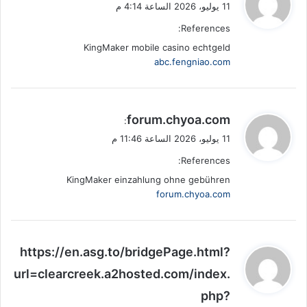
ق
11 يوليو، 2026 الساعة 4:14 م
و
References:
ل
KingMaker mobile casino echtgeld
abc.fengniao.com
ي
forum.chyoa.com
:
ق
11 يوليو، 2026 الساعة 11:46 م
و
References:
ل
KingMaker einzahlung ohne gebühren
forum.chyoa.com
ي
https://en.asg.to/bridgePage.html?
ق
url=clearcreek.a2hosted.com/index.
و
php?
ل