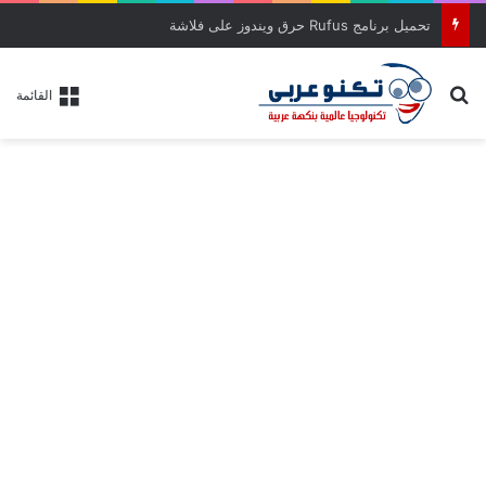
تحميل برنامج Rufus حرق ويندوز على فلاشة
بحث عن
القائمة