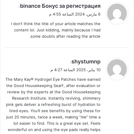
ي
binance Бонус за регистрация
:
ق
6 مارس، 2024 الساعة 4:55 م
و
I don’t think the title of your article matches the
ل
content lol. Just kidding, mainly because I had
some doubts after reading the article.
ي
shystumnp
:
ق
10 يناير، 2025 الساعة 4:27 م
و
The Mary Kay® Hydrogel Eye Patches have earned
ل
the Good Housekeeping Seal†, after evaluation or
review by the experts at the Good Housekeeping
Research Institute. Instantly reviving, shimmery
pink gels deliver a refreshing burst of hydration to
tired eyes. You’ll see benefits by using these for
just 20 minutes, twice a week, making “me” time a
lot easier to find. This is a great eye set. Feels
wonderful on and using the eye pads really helps