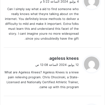
4 يوليو، 2024 الساعة 5:22 م
و
Can I simply say what a aid to find someone who
ل
really knows what theyre talking about on the
internet. You definitely know methods to deliver a
difficulty to mild and make it important. Extra folks
must learn this and understand this facet of the
story. I cant imagine youre no more widespread
since you undoubtedly have the gift.
ي
ageless knees
:
ق
12 يوليو، 2024 الساعة 12:08 ص
و
What are Ageless Knees? Ageless Knees is a knee
ل
pain relieving program. Chris Ohocinski, a State-
Licensed and Nationally Certified Athletic Trainer,
came up with this program.