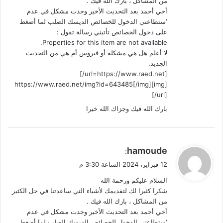
من المشاكل ، بارك الله فيك .
أخي أحمد بعد التحديث الأخير وجدت مشكل في عدم
‘ستطاعتي الدخول للخصائص الديسك الصلب لما أضغط
على دخول الخصائص تأتيني رسالة تقول :
Properties for this item are not available.
لا أعلم هل هي مشكلة أو فيروس أم هي من التحديث
الجديد.
[url=https://www.raed.net/]
[img]https://www.raed.net/img?id=643485[/img]
[/url]
بارك الله فيك وجزاك الله خيرا
ي
hamoude
:
ق
12 فبراير، 2024 الساعة 3:30 م
و
السلام عليكم ورحمة الله
ل
شكرا كثيرا لك لتقديمك لأشياء التي ساعدتنا في حل الكثير
من المشاكل ، بارك الله فيك .
أخي أحمد بعد التحديث الأخير وجدت مشكل في عدم
‘ستطاعتي الدخول للخصائص الديسك الصلب لما أضغط