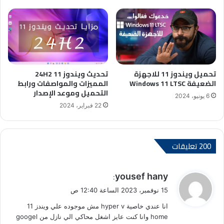
تحميل ويندوز 11 للاجهزة
تحديث ويندوز 11 24H2
الضعيفة Windows 11 LTSC
المميزات والمواصفات ورابط
التحميل وموعد الإصدار
6 يونيو، 2024
22 فبراير، 2024
‫200 تعليقات
ي
yousef hany
:
ق
15 نوفمبر، 2023 الساعة 12:40 ص
و
انا عندي خاصية hyper v مش موجوده علي ويندز 11
ل
home وانا كنت عايز اشغل محاكي الي نازل من googel