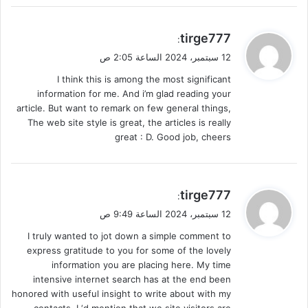
ي
tirge777
:
ق
12 سبتمبر، 2024 الساعة 2:05 ص
و
I think this is among the most significant
ل
information for me. And i’m glad reading your
article. But want to remark on few general things,
The web site style is great, the articles is really
great : D. Good job, cheers
ي
tirge777
:
ق
12 سبتمبر، 2024 الساعة 9:49 ص
و
I truly wanted to jot down a simple comment to
ل
express gratitude to you for some of the lovely
information you are placing here. My time
intensive internet search has at the end been
honored with useful insight to write about with my