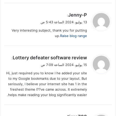
ي
Jenny-P
:
ق
13 يوليو، 2024 الساعة 5:43 ص
و
Very interesting subject, thank you for putting
ل
up.
Raise blog range
ي
Lottery defeater software review
:
ق
15 يوليو، 2024 الساعة 7:09 ص
و
Hi, just required you to know I he added your site
ل
to my Google bookmarks due to your layout. But
seriously, I believe your internet site has 1 in the
freshest theme I??ve came across. It extremely
helps make reading your blog significantly easier.
ي