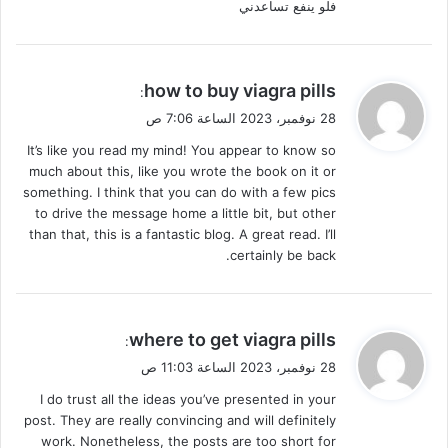
فلو ينفع تساعدني
ي
how to buy viagra pills
:
ق
28 نوفمبر، 2023 الساعة 7:06 ص
و
It’s like you read my mind! You appear to know so
ل
much about this, like you wrote the book on it or
something. I think that you can do with a few pics
to drive the message home a little bit, but other
than that, this is a fantastic blog. A great read. I’ll
certainly be back.
ي
where to get viagra pills
:
ق
28 نوفمبر، 2023 الساعة 11:03 ص
و
I do trust all the ideas you’ve presented in your
ل
post. They are really convincing and will definitely
work. Nonetheless, the posts are too short for