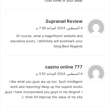
use some of your ideas!!
ي
Supranail Review
:
ق
4 أغسطس، 2024 الساعة 7:39 م
و
Of course, what a magnificent website and
ل
educative posts, I definitely will bookmark your
blog.Best Regards!
ي
casino online 777
:
ق
6 أغسطس، 2024 الساعة 3:52 م
و
I like what you guys are up too. Such intelligent
ل
work and reporting! Keep up the superb works
guys I have incorporated you guys to my blogroll. I
think it’ll improve the value of my site :).