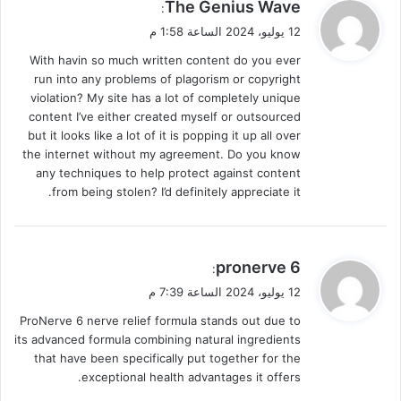
ي
The Genius Wave
:
ق
12 يوليو، 2024 الساعة 1:58 م
و
With havin so much written content do you ever
ل
run into any problems of plagorism or copyright
violation? My site has a lot of completely unique
content I’ve either created myself or outsourced
but it looks like a lot of it is popping it up all over
the internet without my agreement. Do you know
any techniques to help protect against content
from being stolen? I’d definitely appreciate it.
ي
pronerve 6
:
ق
12 يوليو، 2024 الساعة 7:39 م
و
ProNerve 6 nerve relief formula stands out due to
ل
its advanced formula combining natural ingredients
that have been specifically put together for the
exceptional health advantages it offers.