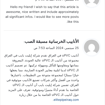
و
Hello my friend! I wish to say that this article is
ل
awesome, nice written and include approximately
all significant infos. I would like to see more posts
like this.
ي
الأنابيب الخرسانية مسبقة الصب
:
ق
25 سبتمبر، 2024 الساعة 7:53 ص
و
أنابيب uPVC في العراق تقدم شركة إيليت بايب في العراق
ل
مجموعة من أنابيب الـ uPVC عالية الجودة، المعروفة
بمتانتها ومقاومتها للتآكل وسهولة تركيبها. تم تصميم أنابيب
الـ uPVC لدينا لتلبية معايير الجودة الصارمة، مما يجعلها
خيارًا ممتازًا لمجموعة متنوعة من التطبيقات. باعتبارها
واحدة من أفضل وأكثر شركات تصنيع الأنابيب موثوقية في
العراق، تضمن شركة إيليت بايب أن أنابيب الـ uPVC
الخاصة بنا تقدم أداءً متميزًا وموثوقية. تعرف على المزيد
حول أنابيب الـ uPVC الخاصة بنا من خلال زيارة
.
elitepipeiraq.com