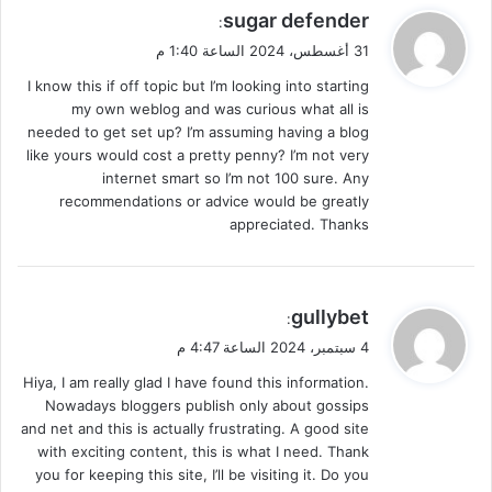
ي
sugar defender
:
ق
31 أغسطس، 2024 الساعة 1:40 م
و
I know this if off topic but I’m looking into starting
ل
my own weblog and was curious what all is
needed to get set up? I’m assuming having a blog
like yours would cost a pretty penny? I’m not very
internet smart so I’m not 100 sure. Any
recommendations or advice would be greatly
appreciated. Thanks
ي
gullybet
:
ق
4 سبتمبر، 2024 الساعة 4:47 م
و
Hiya, I am really glad I have found this information.
ل
Nowadays bloggers publish only about gossips
and net and this is actually frustrating. A good site
with exciting content, this is what I need. Thank
you for keeping this site, I’ll be visiting it. Do you