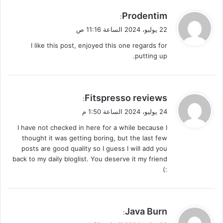
ي
Prodentim
:
ق
22 يوليو، 2024 الساعة 11:16 ص
و
I like this post, enjoyed this one regards for
ل
putting up.
ي
Fitspresso reviews
:
ق
24 يوليو، 2024 الساعة 1:50 م
و
I have not checked in here for a while because I
ل
thought it was getting boring, but the last few
posts are good quality so I guess I will add you
back to my daily bloglist. You deserve it my friend
:)
ي
Java Burn
:
ق