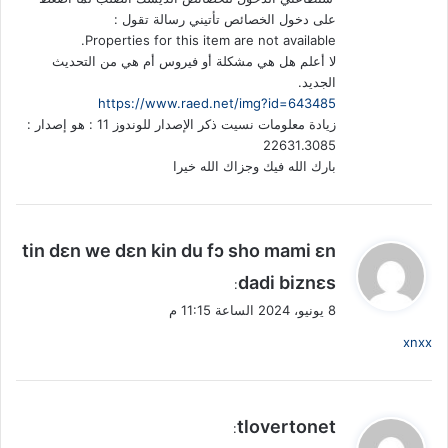
على دخول الخصائص تأتيني رسالة تقول :
Properties for this item are not available.
لا أعلم هل هي مشكلة أو فيروس أم هي من التحديث
الجديد.
https://www.raed.net/img?id=643485
زيادة معلومات نسيت ذكر الإصدار للوندوز 11 : هو إصدار :
22631.3085
بارك الله فيك وجزاك الله خيرا
ي
tin dɛn we dɛn kin du fɔ sho mami ɛn
ق
dadi biznɛs
:
و
8 يونيو، 2024 الساعة 11:15 م
ل
xnxx
ي
tlovertonet
:
ق