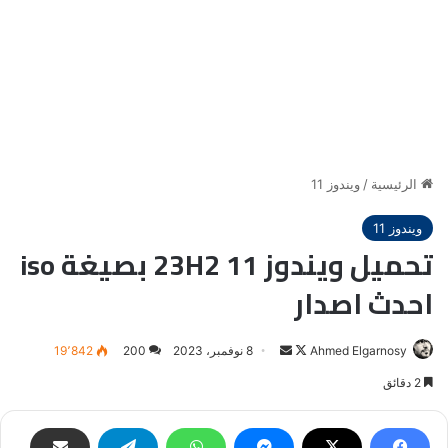
الرئيسية
/
ويندوز 11
ويندوز 11
تحميل ويندوز 11 23H2 بصيغة iso
احدث اصدار
Ahmed Elgarnosy
Follow
أرسل
8 نوفمبر، 2023
200
19٬842
on
بريدا
2 دقائق
X
إلكترونيا