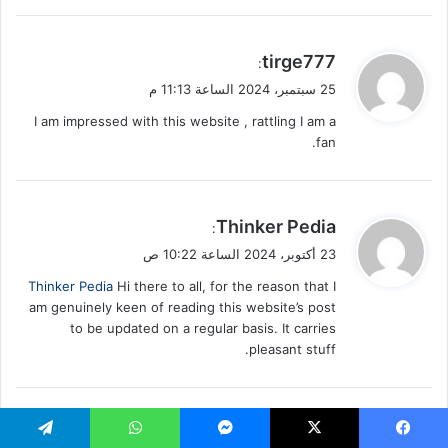
ي
tirge777
:
ق
25 سبتمبر، 2024 الساعة 11:13 م
و
I am impressed with this website , rattling I am a
ل
fan.
ي
Thinker Pedia
:
ق
23 أكتوبر، 2024 الساعة 10:22 ص
و
Thinker Pedia
Hi there to all, for the reason that I
ل
am genuinely keen of reading this website’s post
to be updated on a regular basis. It carries
pleasant stuff.
ي
tar tolo ghura da fahsh katal
: