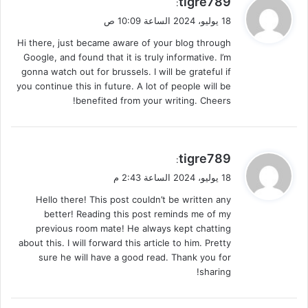
tigre789
:
ق
18 يوليو، 2024 الساعة 10:09 ص
و
Hi there, just became aware of your blog through
ل
Google, and found that it is truly informative. I’m
gonna watch out for brussels. I will be grateful if
you continue this in future. A lot of people will be
benefited from your writing. Cheers!
ي
tigre789
:
ق
18 يوليو، 2024 الساعة 2:43 م
و
Hello there! This post couldn’t be written any
ل
better! Reading this post reminds me of my
previous room mate! He always kept chatting
about this. I will forward this article to him. Pretty
sure he will have a good read. Thank you for
sharing!