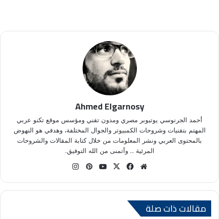
Ahmed Elgarnosy
أحمد الجرنوسي يوتيوبر مصري ومدون تقني ومؤسس موقع تكنو عربي
المهتم بتقنيات وشروحات الكمبيوتر والجوال المختلفة، وهدفي هو النهوض
بالمحتوى العربي ونشر المعلومات من خلال كتابة المقالات والشروحات
المرئية .. وأتمنى من الله التوفيق.
موق
في
X
يوتي
بينتي
انس
ع
سب
وب
ري
تقر
الوي
وك
س
ام
ب
ت
مقالات ذات صلة