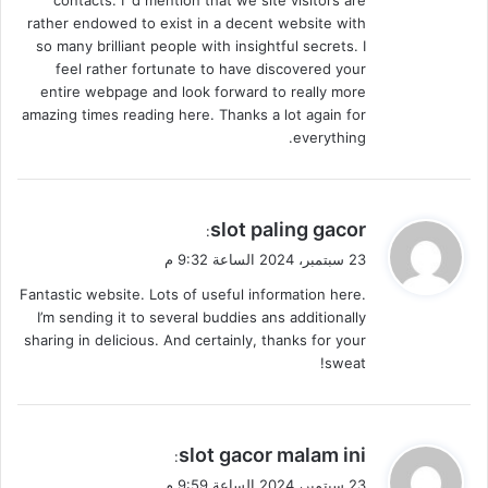
contacts. I ‘d mention that we site visitors are
rather endowed to exist in a decent website with
so many brilliant people with insightful secrets. I
feel rather fortunate to have discovered your
entire webpage and look forward to really more
amazing times reading here. Thanks a lot again for
everything.
ي
slot paling gacor
:
ق
23 سبتمبر، 2024 الساعة 9:32 م
و
Fantastic website. Lots of useful information here.
ل
I’m sending it to several buddies ans additionally
sharing in delicious. And certainly, thanks for your
sweat!
ي
slot gacor malam ini
:
ق
23 سبتمبر، 2024 الساعة 9:59 م