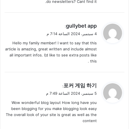
do newsletters? Cant find it.
ي
gullybet app
:
ق
4 سبتمبر، 2024 الساعة 7:14 م
و
Hello my family member! I want to say that this
ل
article is amazing, great written and include almost
all important infos. I¦d like to see extra posts like
this .
ي
포커 게임 하기
:
ق
5 سبتمبر، 2024 الساعة 7:49 م
و
Wow wonderful blog layout How long have you
ل
been blogging for you make blogging look easy
The overall look of your site is great as well as the
content