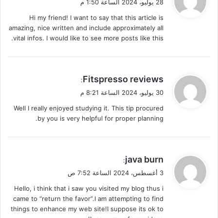
28 يوليو، 2024 الساعة 1:50 م
و
Hi my friend! I want to say that this article is
ل
amazing, nice written and include approximately all
vital infos. I would like to see more posts like this.
ي
Fitspresso reviews
:
ق
30 يوليو، 2024 الساعة 8:21 م
و
Well I really enjoyed studying it. This tip procured
ل
by you is very helpful for proper planning.
ي
java burn
:
ق
3 أغسطس، 2024 الساعة 7:52 ص
و
Hello, i think that i saw you visited my blog thus i
ل
came to “return the favor”.I am attempting to find
things to enhance my web site!I suppose its ok to