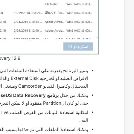
very 12.9
الديجيتال وكاميرا الفيديو Camcorder ومشغل الفيديو والصوت و الzip drive واى ذاكرة تخزين اخرى .
يمكنك من خلال
برنامج EaseUS Data Recovery
حتى لو كان الPartition مفقود او لا يمكن التعرف عليه من النظام system .
اليه .
يمكنك استعادة الملفات التى تم حذفها بسبب ا