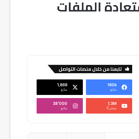
 EaseUS Data Recovery 2019 لاستعادة الملفات
تابعنا من خلال منصات التواصل
1,869
160k
متابع
متابع
38٬000
1.3M
مشتركًا
متابع