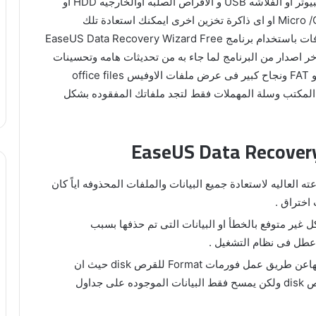
ماذا لو كانت تلك الملفات المحذوفه تم فقدها من الكمبيوتر او الفلاشه USB و الاقراص الصلبه اوالخارجيه HDD أو
SSD والكاميرا والذاكره الخارجيه للهاتف Micro /CF/SD Card او اى ذاكرة تخزين اخرى ايمكنك استعادة تلك
المحذوفات ؟ بالطبع نعم يمكنك استعادة جميع المحذوفات باستخدام برنامج EaseUS Data Recovery Wizard Free
خر اصدار من البرنامج لما جاء به من تحديثات هامه وتحسينات
عظيمه لاستعادة البيانات المحذوفه من ملفات NTFS و FAT ونجاح كبير فى عرض ملفات الاوفيس office files
ح المكتب وسلة المهملات فقط لتجد ملفاتك المفقوده بشكل
ه العاليه لاستعادة جميع البيانات والملفات المحذوفه اياً كان
اختراق .
ل غير متوفع بالخطأ او البيانات التى تم حذفها بسبب
عطل فى نظام التشغيل .
ما زال بإمكانك استعادة البيانات التى قمت بحذفهاعن طريق عمل فورمات Format للقرص disk حيث ان
الFormat لا يمسح البيانات الموجوده على القرص disk ولكن يمسح فقط البيانات الموجوده على جداول