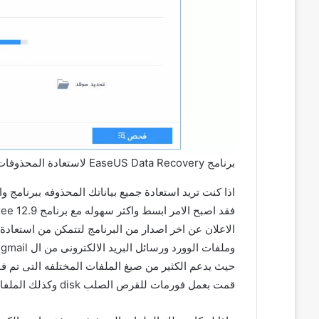
برنامج EaseUS Data Recovery لاستعادة المحذوفات
اذا كنت تريد استعادة جميع بياناتك المحذوفه ببرنامج و
الاعلان عن اخر اصدار من البرنامج لتتمكن من استعادة
حيث يدعم الكثير من صيغ الملفات المختلفه التى تم ف
قمت بعمل فورمات للقرص الصلب disk وكذلك الملفات التى تم فقدها بسبب عطل فى نظام التشغيل .