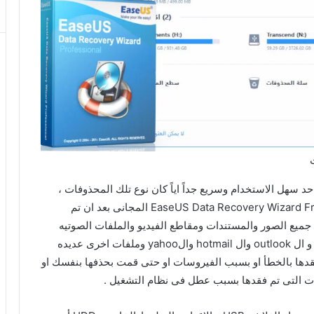
احد سهل الاستخدام وسريع جداً اياً كان نوع تلك المحذوفات ،
فقد اصبح الامر ابسط واكثر سهوله مع برنامج EaseUS Data Recovery Wizard Free 12.9 المجانى بعد ان تم
 جميع الصور والمستندات ومقاطع الفيديو والملفات الصوتيه
وملفات الوورد ورسائل البريد الالكترونى من ال gmail و ال outlook وال hotmail والyahoo وملفات اخرى عديده
قدها بالخطأ او بسبب الفيروسات او حتى قمت بحذفها بنفسك او