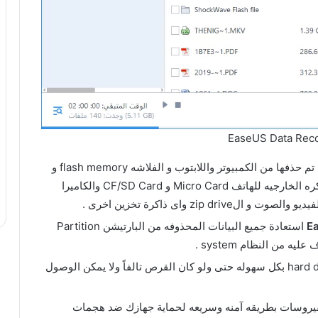
EaseUS Data Reco
يتميز البرنامج بقدرته على استعادة الملفات التى تم حذفها من الكمبيوتر واللابتوب و الفلاشه flash memory و
الاقراص الصلبه اوالخارجيه External Disk والذاكره الخارجيه للهاتف Micro Card و CF/SD Card والكاميرا
استعادة جميع البيانات المحذوفه من البارتيشن Partition
امكانية استعادة البيانات من القرص الصلب hard drive بكل سهوله حتى ولو كان القرص تالفاً ولا يمكن الوصول
لفيروسات بطريقه آمنه وسريعه لحماية جهازك ضد هجمات