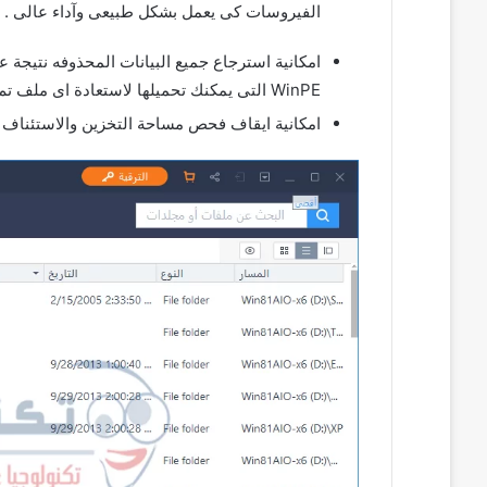
الفيروسات كى يعمل بشكل طبيعى وآداء عالى .
امكانية استرجاع جميع البيانات المحذوفه نتيجة 
WinPE التى يمكنك تحميلها لاستعادة اى ملف تم حذفه بسبب تلف فى النظام .
امكانية ايقاف فحص مساحة التخزين والاستئناف م