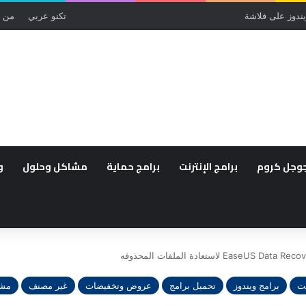
تكنو عربي
من 
وجل كروم
برامج الإنترنت
برامج حماية
مشاكل وحلول
و
نت
برامج ويندوز
تحميل برامج
عروض وتخفيضات
غير مصنف
مشا