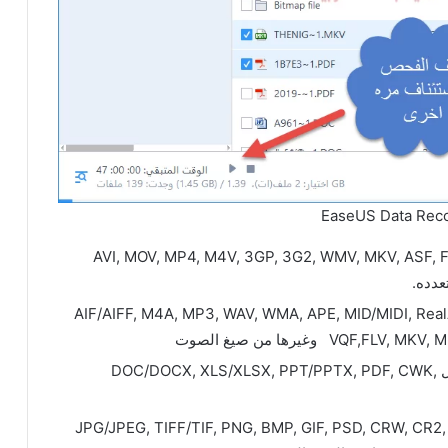
EaseUS Data Reco
يديو مثل AVI, MOV, MP4, M4V, 3GP, 3G2, WMV, MKV, ASF, FLV, SWF, MPG,
يع صيغ الملفات الصوتيه مثل AIF/AIFF, M4A, MP3, WAV, WMA, APE, MID/MIDI, RealAudio,
 وغيرها من صيغ الصوت
استعادة جميع صيغ المستندات التى تم حذفها مثل DOC/DOCX, XLS/XLSX, PPT/PPTX, PDF, CWK,
ر مثل JPG/JPEG, TIFF/TIF, PNG, BMP, GIF, PSD, CRW, CR2, NEF, ORF, SR2,