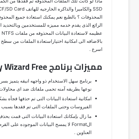
الرائع الذى يقدم خدمه مميزه للمستخدمين وبالتحديد ا
بالاضافه الى امكانية اختياراستعادة الملفات من سط
اسرع .
مميزات برنامج EaseUS Data Recovery Wizard Free
برنامج سهل الاستخدام ذو واجهه انيقه يتميز بسرعت
نوعها بطريقه آمنه تحمى ملفاتك ضد اى محاولات 
امكانية استعادة البيانات التى تم حذفها فجأه بشك
الفيروسات وحتى الملفات التى تم فقدها بسبب 
العناوين .