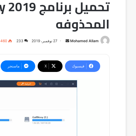
المحذوفه
أرسل
Mohamed Allam
27 نوفمبر، 2019
233
٬460
بريدا
إلكترونيا
فيسبوك
X
ماسنجر