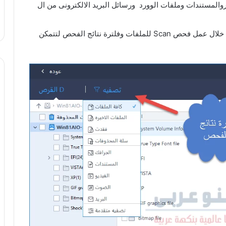
والمستندات وملفات الوورد ورسائل البريد الالكترونى من ال
امكانية تحديد نوع الملف التى تريد استرجاعه من خلال عمل فحص Scan للملفات وفلترة نتائج الفحص لتتمكن