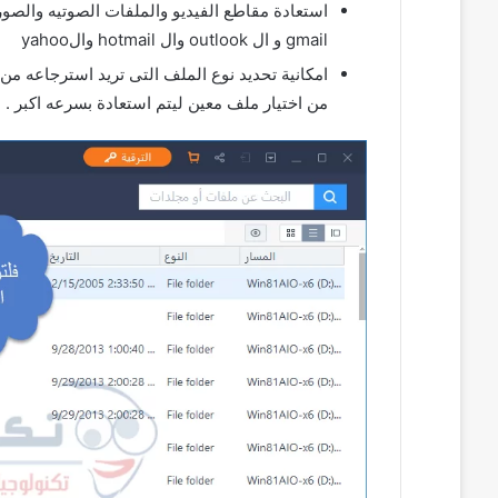
استعادة مقاطع الفيديو والملفات الصوتيه والصور
gmail و ال outlook وال hotmail والyahoo
من اختيار ملف معين ليتم استعادة بسرعه اكبر .