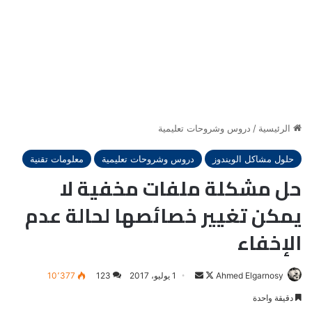
الرئيسية
/
دروس وشروحات تعليمية
حلول مشاكل الويندوز
دروس وشروحات تعليمية
معلومات تقنية
حل مشكلة ملفات مخفية لا
يمكن تغيير خصائصها لحالة عدم
الإخفاء
Ahmed Elgarnosy
Follow
أرسل
1 يوليو، 2017
123
10٬377
on
بريدا
دقيقة واحدة
X
إلكترونيا