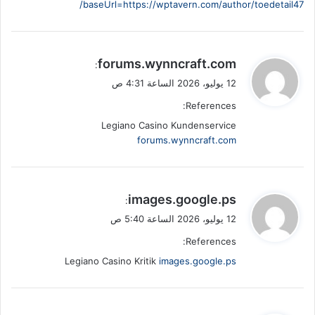
baseUrl=https://wptavern.com/author/toedetail47/
ي
forums.wynncraft.com
:
ق
12 يوليو، 2026 الساعة 4:31 ص
و
References:
ل
Legiano Casino Kundenservice
forums.wynncraft.com
ي
images.google.ps
:
ق
12 يوليو، 2026 الساعة 5:40 ص
و
References:
ل
Legiano Casino Kritik
images.google.ps