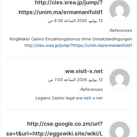
ي
http://cies.xrea.jp/jump/?
ق
https://unim.ma/ermamanifold1
:
و
12 يوليو، 2026 الساعة 6:26 ص
ل
References:
KingMaker Casino Einzahlungsbonus ohne Umsatzbedingungen
http://cies.xrea.jp/jump/?https://unim.ma/ermamanifold1
ي
ww.visit-x.net
:
ق
12 يوليو، 2026 الساعة 7:03 ص
و
References:
ل
Legiano Casino legal
ww.visit-x.net
ي
http://cse.google.co.zm/url?
ق
sa=t&url=http://eggswiki.site/wiki/L
و