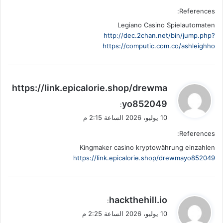
References:
Legiano Casino Spielautomaten
http://dec.2chan.net/bin/jump.php?
https://computic.com.co/ashleighho
ي
https://link.epicalorie.shop/drewma
ق
yo852049
:
و
10 يوليو، 2026 الساعة 2:15 م
ل
References:
Kingmaker casino kryptowährung einzahlen
https://link.epicalorie.shop/drewmayo852049
ي
hackthehill.io
:
ق
10 يوليو، 2026 الساعة 2:25 م
و