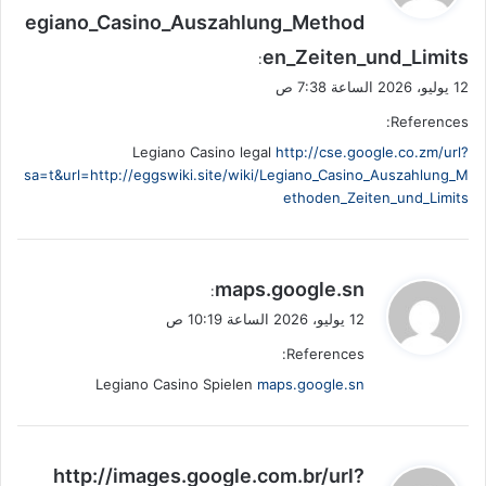
egiano_Casino_Auszahlung_Method
ل
en_Zeiten_und_Limits
:
12 يوليو، 2026 الساعة 7:38 ص
References:
Legiano Casino legal
http://cse.google.co.zm/url?
sa=t&url=http://eggswiki.site/wiki/Legiano_Casino_Auszahlung_M
ethoden_Zeiten_und_Limits
ي
maps.google.sn
:
ق
12 يوليو، 2026 الساعة 10:19 ص
و
References:
ل
Legiano Casino Spielen
maps.google.sn
ي
http://images.google.com.br/url?