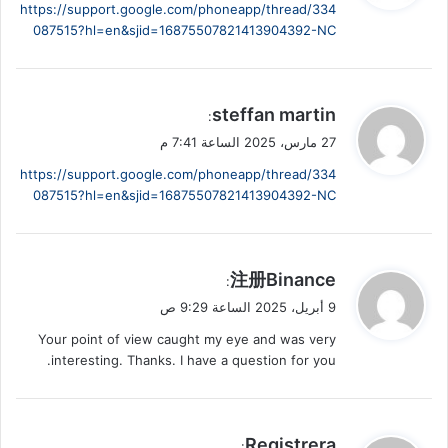
https://support.google.com/phoneapp/thread/334
ل
087515?hl=en&sjid=16875507821413904392-NC
ي
steffan martin
:
ق
27 مارس، 2025 الساعة 7:41 م
و
https://support.google.com/phoneapp/thread/334
ل
087515?hl=en&sjid=16875507821413904392-NC
ي
注册Binance
:
ق
9 أبريل، 2025 الساعة 9:29 ص
و
Your point of view caught my eye and was very
ل
interesting. Thanks. I have a question for you.
ي
Registrera
: