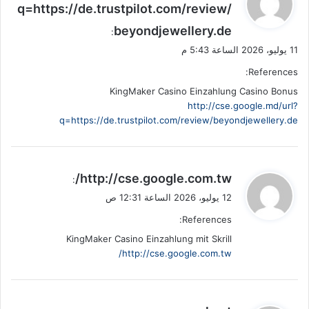
q=https://de.trustpilot.com/review/
و
beyondjewellery.de
ل
:
11 يوليو، 2026 الساعة 5:43 م
References:
KingMaker Casino Einzahlung Casino Bonus
http://cse.google.md/url?
q=https://de.trustpilot.com/review/beyondjewellery.de
ي
http://cse.google.com.tw/
:
ق
12 يوليو، 2026 الساعة 12:31 ص
و
References:
ل
KingMaker Casino Einzahlung mit Skrill
http://cse.google.com.tw/
ي