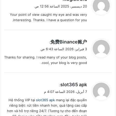
ق
20 ديسمبر، 2025 الساعة 12:56 ص
و
Your point of view caught my eye and was very
ل
interesting. Thanks. I have a question for you.
ي
免费Binance账户
:
ق
3 فبراير، 2026 الساعة 6:43 ص
و
Thanks for sharing. I read many of your blog posts,
ل
cool, your blog is very good.
ي
slot365 apk
:
ق
7 أبريل، 2026 الساعة 4:07 م
و
Hệ thống VIP tại
slot365 apk
mang lại đặc quyền
ل
riêng biệt: rút tiền nhanh hơn, quà tặng cao cấp
hơn và hỗ trợ riêng 24/7. (Tương tự cho đến đoạn