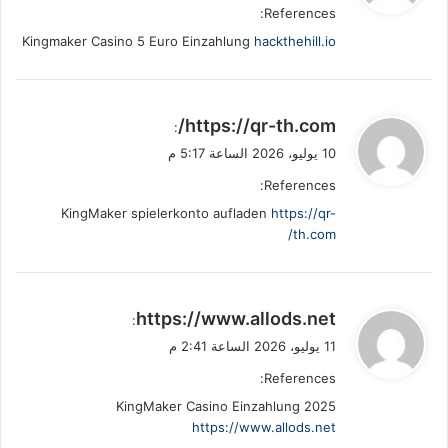
References:
ل
Kingmaker Casino 5 Euro Einzahlung
hackthehill.io
ي
https://qr-th.com/
:
ق
10 يوليو، 2026 الساعة 5:17 م
و
References:
ل
KingMaker spielerkonto aufladen
https://qr-
th.com/
ي
https://www.allods.net
:
ق
11 يوليو، 2026 الساعة 2:41 م
و
References:
ل
KingMaker Casino Einzahlung 2025
https://www.allods.net