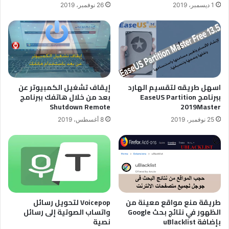
26 نوفمبر، 2019
1 ديسمبر، 2019
اسهل طريقه لتقسيم الهارد
إيقاف تشغيل الكمبيوتر عن
ببرنامج EaseUS Partition
بعد من خلال هاتفك ببرنامج
Shutdown Remote
2019Master
25 نوفمبر، 2019
8 أغسطس، 2019
طريقة منع مواقع معينة من
Voicepop لتحويل رسائل
الظهور في نتائج بحث Google
واتساب الصوتية إلى رسائل
بإضافة uBlacklist
نصية