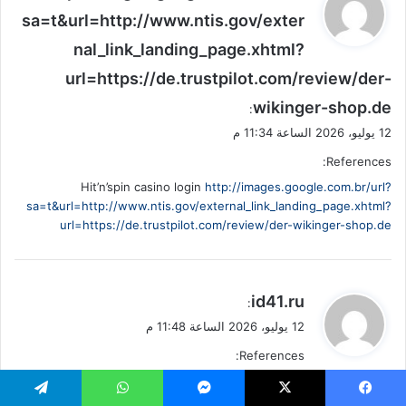
ق
sa=t&url=http://www.ntis.gov/exter
و
nal_link_landing_page.xhtml?
ل
url=https://de.trustpilot.com/review/der-
wikinger-shop.de
:
12 يوليو، 2026 الساعة 11:34 م
References:
Hit’n’spin casino login
http://images.google.com.br/url?
sa=t&url=http://www.ntis.gov/external_link_landing_page.xhtml?
url=https://de.trustpilot.com/review/der-wikinger-shop.de
ي
id41.ru
:
ق
12 يوليو، 2026 الساعة 11:48 م
و
References:
ل
Hitnspin casino kostenlos spielen
id41.ru