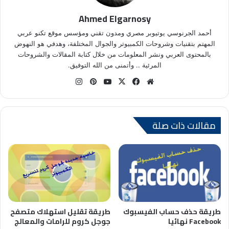
Ahmed Elgarnosy
أحمد الجرنوسي يوتيوبر مصري ومدون تقني ومؤسس موقع تكنو عربي
المهتم بتقنيات وشروحات الكمبيوتر والجوال المختلفة، وهدفي هو النهوض
بالمحتوى العربي ونشر المعلومات من خلال كتابة المقالات والشروحات
المرئية .. وأتمنى من الله التوفيق.
موق
في
X
يوتي
بينتي
انس
ع
سب
وب
ري
تقر
الوي
وك
س
ام
ب
ت
مقالات ذات صلة
طريقة تقليل استهلاك متصفح
طريقة حذف حساب الفيسبوك
جوجل كروم للرامات والمعالج
Facebook نهائيا