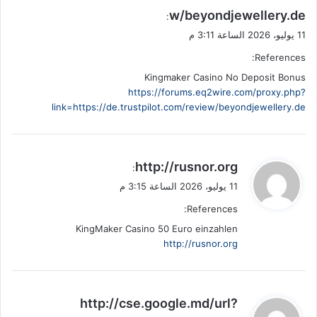
w/beyondjewellery.de
:
11 يوليو، 2026 الساعة 3:11 م
References:
Kingmaker Casino No Deposit Bonus
https://forums.eq2wire.com/proxy.php?
link=https://de.trustpilot.com/review/beyondjewellery.de
ي
http://rusnor.org
:
ق
11 يوليو، 2026 الساعة 3:15 م
و
References:
ل
KingMaker Casino 50 Euro einzahlen
http://rusnor.org
ي
http://cse.google.md/url?
ق