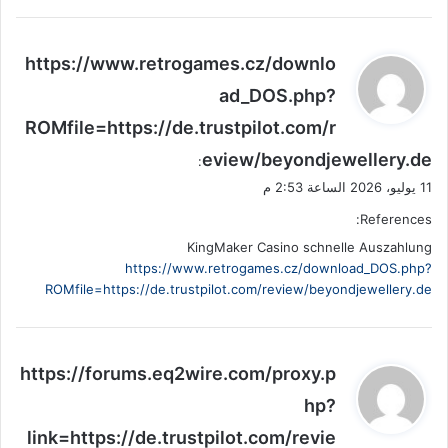
ي
https://www.retrogames.cz/downlo
ق
ad_DOS.php?
و
ROMfile=https://de.trustpilot.com/r
ل
eview/beyondjewellery.de
:
11 يوليو، 2026 الساعة 2:53 م
References:
KingMaker Casino schnelle Auszahlung
https://www.retrogames.cz/download_DOS.php?
ROMfile=https://de.trustpilot.com/review/beyondjewellery.de
ي
https://forums.eq2wire.com/proxy.p
ق
hp?
و
link=https://de.trustpilot.com/revie
ل