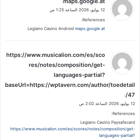
maps.google.at
:
ق
12 يوليو، 2026 الساعة 1:25 ص
و
References:
ل
Legiano Casino Android
maps.google.at
ي
https://www.musicalion.com/es/sco
ق
res/notes/composition/get-
و
languages-partial?
ل
baseUrl=https://wptavern.com/author/toedetail
47/
:
12 يوليو، 2026 الساعة 2:02 ص
References:
Legiano Casino Paysafecard
https://www.musicalion.com/es/scores/notes/composition/get-
languages-partial?