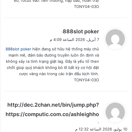
60, focus vào: tiền thưởng, nạp đầu, hoàn trả)
TONY04-03O
ي
888slot poker
:
ق
7 أبريل، 2026 الساعة 4:09 م
و
888slot poker
hiện đang sở hữu hệ thống máy chủ
ل
mạnh mẽ, đảm bảo đường truyền luôn ổn định và
không xảy ra tình trạng giật lag. Đây là yếu tố then
chốt giúp quý khách không bỏ lỡ bất kỳ cơ hội đặt
cược vàng nào trong các trận đấu kịch tính.
TONY04-03O
ي
http://dec.2chan.net/bin/jump.php?
ق
https://computic.com.co/ashleighho
و
:
ل
10 يوليو، 2026 الساعة 12:32 م