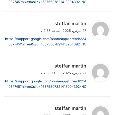
087745?hl=en&sjid=16875507821413904392-NC
ي
steffan martin
:
ق
27 مارس، 2025 الساعة 7:35 م
و
https://support.google.com/phoneapp/thread/334
ل
087745?hl=en&sjid=16875507821413904392-NC
ي
steffan martin
:
ق
27 مارس، 2025 الساعة 7:36 م
و
https://support.google.com/phoneapp/thread/334
ل
087745?hl=en&sjid=16875507821413904392-NC
ي
steffan martin
:
ق