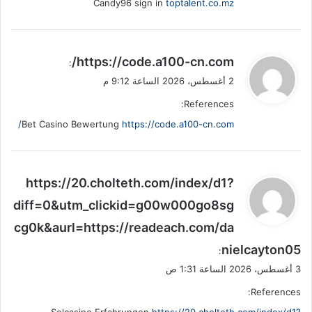
Candy96 sign in
toptalent.co.mz
ي
https://code.a100-cn.com/
:
ق
2 أغسطس، 2026 الساعة 9:12 م
و
References:
ل
Bet Casino Bewertung
https://code.a100-cn.com/
ي
https://20.cholteth.com/index/d1?
ق
diff=0&utm_clickid=g00w000go8sg
و
cg0k&aurl=https://readeach.com/da
ل
nielcayton05
:
3 أغسطس، 2026 الساعة 1:31 ص
References: