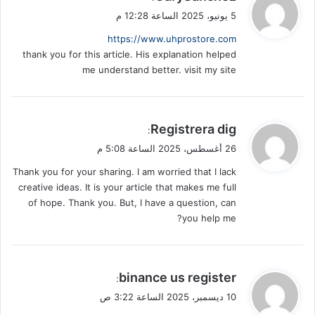
ق
5 يونيو، 2025 الساعة 12:28 م
و
https://www.uhprostore.com
ل
thank you for this article. His explanation helped
me understand better. visit my site
ي
Registrera dig
:
ق
26 أغسطس، 2025 الساعة 5:08 م
و
Thank you for your sharing. I am worried that I lack
ل
creative ideas. It is your article that makes me full
of hope. Thank you. But, I have a question, can
you help me?
ي
binance us register
:
ق
10 ديسمبر، 2025 الساعة 3:22 ص
و