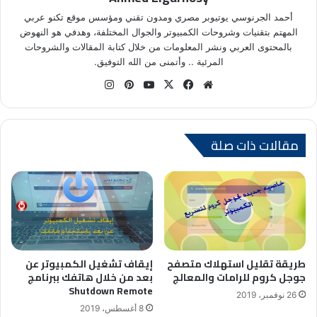
أحمد الجرنوسي يوتيوبر مصري ومدون تقني ومؤسس موقع تكنو عربي
المهتم بتقنيات وشروحات الكمبيوتر والجوال المختلفة، وهدفي هو النهوض
بالمحتوى العربي ونشر المعلومات من خلال كتابة المقالات والشروحات
المرئية .. وأتمنى من الله التوفيق.
موق
في
X
يوتي
بينتي
انس
ع
سب
وب
ري
تقر
الوي
وك
س
ام
ب
ت
مقالات ذات صلة
طريقة تقليل استهلاك متصفح
إيقاف تشغيل الكمبيوتر عن
جوجل كروم للرامات والمعالج
بعد من خلال هاتفك ببرنامج
Shutdown Remote
26 نوفمبر، 2019
8 أغسطس، 2019