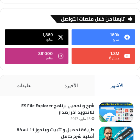
تابعنا من خلال منصات التواصل
1,869
160k
متابع
متابع
38٬000
1.3M
مشتركًا
متابع
الأشهر
الأخيرة
تعليقات
شرح و تحميل برنامج ES File Explorer
للاندويد آخر إصدار
13 مايو، 2017
طريقة تحميل و تثبيت ويندوز 11 نسخة
أصلية شرح كامل