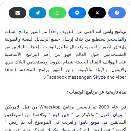
برنامج واتس اب
الغني عن التعريف واحداً من أشهر
برامج الشات
والماسنجر
تستطيع من خلاله إرسال جميع الرسائل النصية والصوتية
وإرفاق الصور والفيديو، وقد نال تطبيق الوتساب إعجاب الملايين من
المستخدمين حول العالم فهو من أهم البرامج الأساسية
على الهواتف النقالة الحديثة بنظام أندرويد ومستخدمي البلاك بيري
والايفون والأيباد والأيبود، ومن أشهر برامج المحادثة (Line,
Facebook massenger,
Skype
and viber).
نبذة تاريخية عن برنامج الوتساب :
في عام 2009 تم تأسيس برنامج WhatsApp من قبل الأمريكي
”
بريان أكتون
” والأوكراني ”
جين كوم
” وكلاهما من الموظفين
السابقين في
موقع ياهو
! والغريب في الموضوع أنه تم رفض ”
أكتون ” في العمل لشركة فيسبوك وكذلك لشركة تويتر في عامٍ