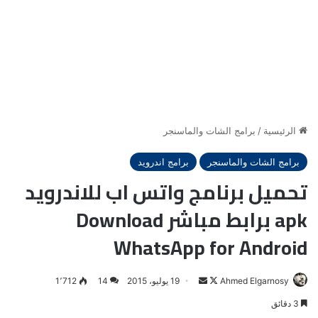
الرئيسية
/
برامج الشات والماسنجر
برامج الشات والماسنجر
برامج اندرويد
تحميل برنامج واتس اب للاندرويد
apk برابط مباشر Download
WhatsApp for Android
Ahmed Elgarnosy
Follow
أرسل
19 يوليو، 2015
14
1٬712
on
بريدا
3 دقائق
X
إلكترونيا