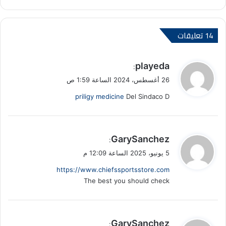
‫14 تعليقات
ي
playeda
:
ق
26 أغسطس، 2024 الساعة 1:59 ص
و
priligy medicine
Del Sindaco D
ل
ي
GarySanchez
:
ق
5 يونيو، 2025 الساعة 12:09 م
و
https://www.chiefssportsstore.com
ل
The best you should check
ي
GarySanchez
: