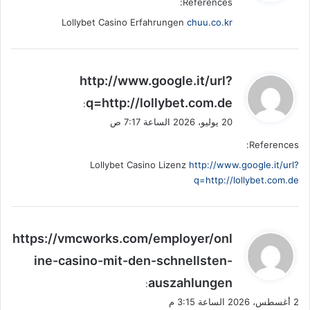
References:
ل
Lollybet Casino Erfahrungen
chuu.co.kr
ي
http://www.google.it/url?
ق
q=http://lollybet.com.de
:
و
20 يوليو، 2026 الساعة 7:17 ص
ل
References:
Lollybet Casino Lizenz
http://www.google.it/url?
q=http://lollybet.com.de
ي
https://vmcworks.com/employer/onl
ق
ine-casino-mit-den-schnellsten-
و
auszahlungen
ل
:
2 أغسطس، 2026 الساعة 3:15 م