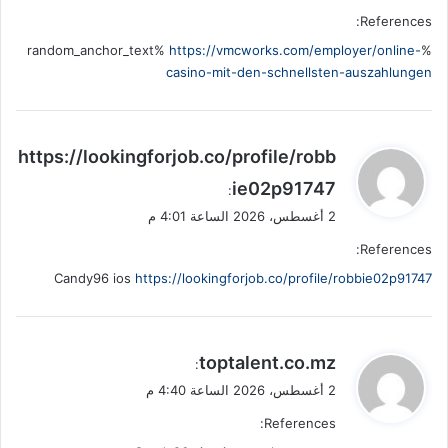
References:
https://vmcworks.com/employer/online-
%random_anchor_text%
casino-mit-den-schnellsten-auszahlungen
ي
https://lookingforjob.co/profile/robb
ق
ie02p91747
:
و
2 أغسطس، 2026 الساعة 4:01 م
ل
References:
Candy96 ios
https://lookingforjob.co/profile/robbie02p91747
ي
toptalent.co.mz
:
ق
2 أغسطس، 2026 الساعة 4:40 م
و
References:
ل