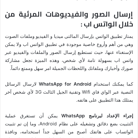
إرسال الصور والفيديوهات المرئية من
خلال الواتس اب :
يمتاز تطبيق الواتس بإرسال المالتى ميديا و الفيديو وملفات الصوت
وهي من أهم وأروع خاصية موجودة في تطبيق الواتس اب ولا يمكن
الإستغناء عنها، حيث تستطيع إرسال الصور والملفات والفيديو عبر
واتس اب بسهولة تامة لأي شخص، وهذه الميزة تجعل مشاركة
صورك وأخبارك وملفاتك واللحظات الجميلة امر سهل وممتع دائماً.
كما يمكنك استخدام
WhatsApp for Android
لارسال الرسائل
النصية عبر الواي فاي Wifi وتقنية الجيل الثالث 3G لأي شخص آخر
يمتلك هذا التطبيق على هاتفه.
إجراء الإعداد لبرنامج WhatsApp
يمكن أن تستغرق عملية
التثبيت بضع دقائق وتشغيله على نظام Android، وما إن تم تثبيت
الواتساب على هاتفك أصبح من السهل جداً استخدامه، ونافذة