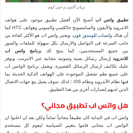
بريان أكتون و جين كوم
تطبيق واتس اب
أصبح الآن أفضل تطبيق موجود على هواتف
الاندرويد والأيفون والسامسونج جالكسي والسوني وهواتف HTC كما
أن هناك
واتساب للويندوز فون
، ويعتبر واتس اب هو الأكثر كفاءة من
جانب السرعة فى التواصل والارسال بكل سهولة للملفات والصور
بين جميع المستخدمين، كما يتيح لك
برنامج واتس اب
للاندرويد
إرسال رسائل نصية وصوتية مجانية عبر الانترنت، ويوفر
عليك تكاليف ارسال الرسائل القصيرة، ويعمل برنامج الواتس اب
على جميع نظم تشغيل الموجودة على الهواتف الذكية الحديثة بما
فيها نظام الأندرويد ونظام IOS ؛ لذلك سوف يعمل مع جهات الاتصال
الذين لديهم إصدارات أخرى من هذا التطبيق.
هل واتس اب تطبيق مجاني؟
واتس اب في البداية كان تطبيقاً مجانياً تماماً ولكن بعد ان اعلنوا ان
الواتس اب مجانى قاموا بتغيير السياسة ليقوم كل مستخدم
بالحصول على سنة واحدة مجانية ثم عليه دفع مبلغ 1 دولار