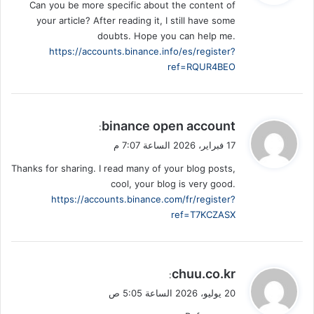
Can you be more specific about the content of
ل
your article? After reading it, I still have some
doubts. Hope you can help me.
https://accounts.binance.info/es/register?
ref=RQUR4BEO
ي
binance open account
:
ق
17 فبراير، 2026 الساعة 7:07 م
و
Thanks for sharing. I read many of your blog posts,
ل
cool, your blog is very good.
https://accounts.binance.com/fr/register?
ref=T7KCZASX
ي
chuu.co.kr
:
ق
20 يوليو، 2026 الساعة 5:05 ص
و