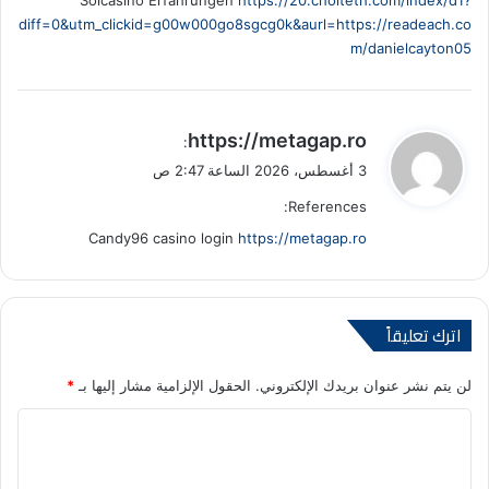
Solcasino Erfahrungen
https://20.cholteth.com/index/d1?
diff=0&utm_clickid=g00w000go8sgcg0k&aurl=https://readeach.co
m/danielcayton05
ي
https://metagap.ro
:
ق
3 أغسطس، 2026 الساعة 2:47 ص
و
References:
ل
Candy96 casino login
https://metagap.ro
اترك تعليقاً
لن يتم نشر عنوان بريدك الإلكتروني.
الحقول الإلزامية مشار إليها بـ
*
ا
ل