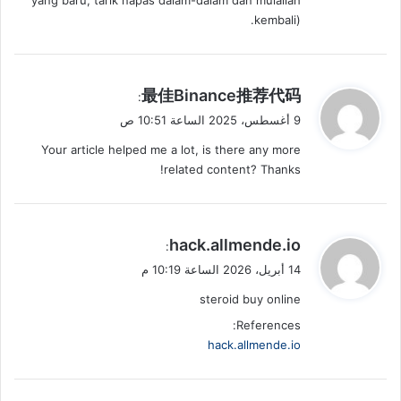
yang baru, tarik napas dalam-dalam dan mulailah
kembali).
ي
最佳Binance推荐代码
:
ق
9 أغسطس، 2025 الساعة 10:51 ص
و
Your article helped me a lot, is there any more
ل
related content? Thanks!
ي
hack.allmende.io
:
ق
14 أبريل، 2026 الساعة 10:19 م
و
steroid buy online
ل
References:
hack.allmende.io