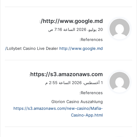
ي
http://www.google.md/
:
ق
20 يوليو، 2026 الساعة 7:16 ص
و
References:
ل
Lollybet Casino Live Dealer
http://www.google.md/
ي
https://s3.amazonaws.com
:
ق
1 أغسطس، 2026 الساعة 2:55 م
و
References:
ل
Glorion Casino Auszahlung
https://s3.amazonaws.com/new-casino/Mafia-
Casino-App.html