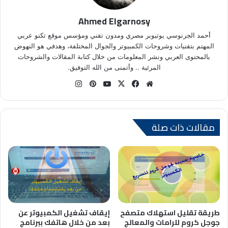
Ahmed Elgarnosy
أحمد الجرنوسي يوتيوبر مصري ومدون تقني ومؤسس موقع تكنو عربي
المهتم بتقنيات وشروحات الكمبيوتر والجوال المختلفة، وهدفي هو النهوض
بالمحتوى العربي ونشر المعلومات من خلال كتابة المقالات والشروحات
المرئية .. وأتمنى من الله التوفيق.
موق
في
X
يوتي
بينتي
انس
ع
سب
وب
ري
تقر
الوي
وك
س
ام
ب
ت
مقالات ذات صلة
طريقة تقليل استهلاك متصفح
إيقاف تشغيل الكمبيوتر عن
جوجل كروم للرامات والمعالج
بعد من خلال هاتفك ببرنامج