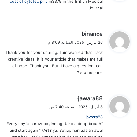
cost of cytotec pills
m3379 in the British Medical
ل
Journal
ي
binance
:
ق
26 مارس، 2025 الساعة 8:09 م
و
Thank you for your sharing. I am worried that I lack
ل
creative ideas. It is your article that makes me full
of hope. Thank you. But, I have a question, can
you help me?
ي
jawara88
:
ق
8 أبريل، 2025 الساعة 7:40 ص
و
jawara88
ل
“Every day is a new beginning, take a deep breath
and start again.” (Artinya: Setiap hari adalah awal