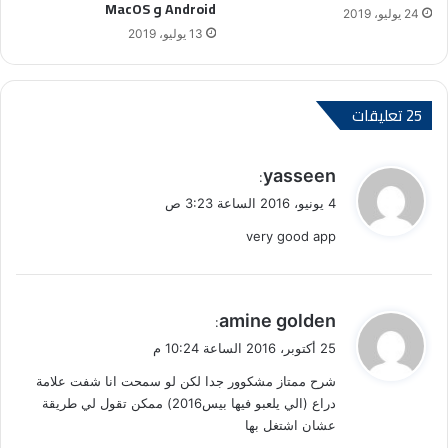
Android و MacOS
24 يوليو، 2019
13 يوليو، 2019
‫25 تعليقات
ي
yasseen
:
ق
4 يونيو، 2016 الساعة 3:23 ص
و
very good app
ل
ي
amine golden
:
ق
25 أكتوبر، 2016 الساعة 10:24 م
و
شرح ممتاز مشكوور جدا لكن لو سمحت انا شفت علامة
ل
دراع (الي يلعبو فيها بيس2016) ممكن تقول لي طريقة
عشان اشتغل بها