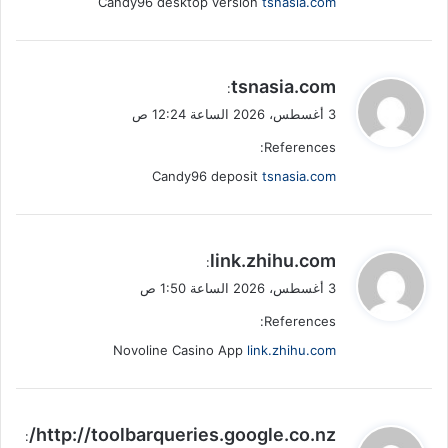
Candy96 desktop version
tsnasia.com
ي
tsnasia.com
:
ق
3 أغسطس، 2026 الساعة 12:24 ص
و
References:
ل
Candy96 deposit
tsnasia.com
ي
link.zhihu.com
:
ق
3 أغسطس، 2026 الساعة 1:50 ص
و
References:
ل
Novoline Casino App
link.zhihu.com
ي
http://toolbarqueries.google.co.nz/
: