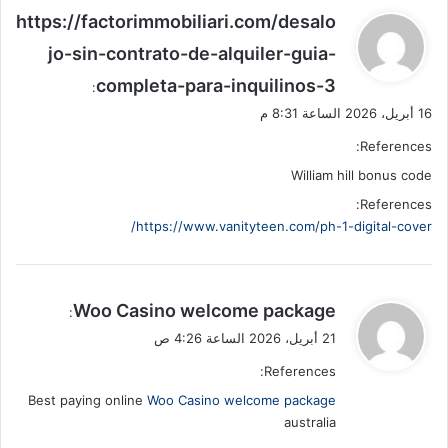
ي
https://factorimmobiliari.com/desalo
ق
jo-sin-contrato-de-alquiler-guia-
و
completa-para-inquilinos-3
ل
:
16 أبريل، 2026 الساعة 8:31 م
References:
William hill bonus code
References:
https://www.vanityteen.com/ph-1-digital-cover/
ي
Woo Casino welcome package
:
ق
21 أبريل، 2026 الساعة 4:26 ص
و
References:
ل
Best paying online
Woo Casino welcome package
australia