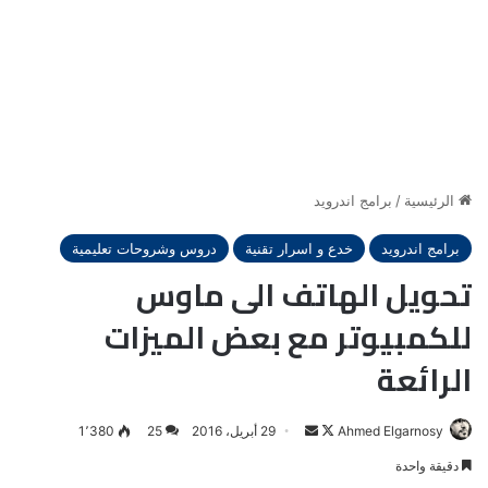
الرئيسية
/
برامج اندرويد
برامج اندرويد
خدع و اسرار تقنية
دروس وشروحات تعليمية
تحويل الهاتف الى ماوس
للكمبيوتر مع بعض الميزات
الرائعة
Ahmed Elgarnosy
Follow
أرسل
29 أبريل، 2016
25
1٬380
on
بريدا
دقيقة واحدة
X
إلكترونيا