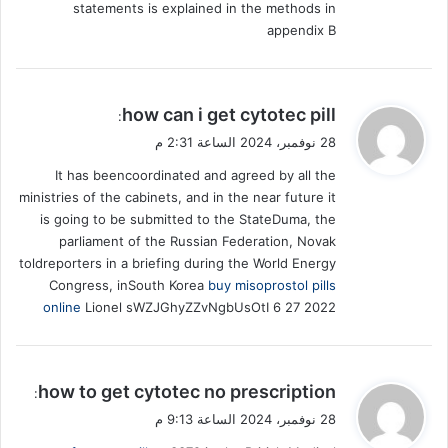
statements is explained in the methods in
appendix B
ي
how can i get cytotec pill
:
ق
28 نوفمبر، 2024 الساعة 2:31 م
و
It has beencoordinated and agreed by all the
ل
ministries of the cabinets, and in the near future it
is going to be submitted to the StateDuma, the
parliament of the Russian Federation, Novak
toldreporters in a briefing during the World Energy
Congress, inSouth Korea
buy misoprostol pills
online
Lionel sWZJGhyZZvNgbUsOtI 6 27 2022
ي
how to get cytotec no prescription
:
ق
28 نوفمبر، 2024 الساعة 9:13 م
و