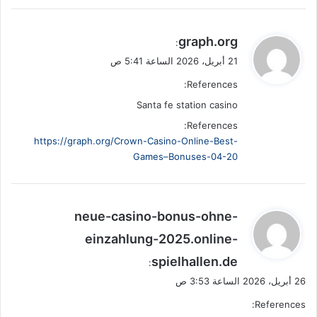
ي
graph.org
:
ق
21 أبريل، 2026 الساعة 5:41 ص
و
References:
ل
Santa fe station casino
References:
https://graph.org/Crown-Casino-Online-Best-
Games–Bonuses-04-20
ي
neue-casino-bonus-ohne-
ق
einzahlung-2025.online-
و
spielhallen.de
ل
:
26 أبريل، 2026 الساعة 3:53 ص
References: