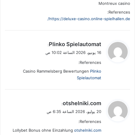
Montreux casino
References:
https://deluxe-casino.online-spielhallen.de/
ي
Plinko Spielautomat
:
ق
16 يونيو، 2026 الساعة 10:02 ص
و
References:
ل
Casino Rammelsberg Bewertungen
Plinko
Spielautomat
ي
otshelniki.com
:
ق
20 يوليو، 2026 الساعة 6:35 ص
و
References:
ل
Lollybet Bonus ohne Einzahlung
otshelniki.com