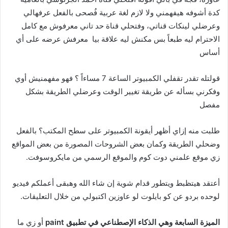
كدة أشوفه هيفهمني ولا لازم لغة عربية فُصحى
بالفعل عرفهالي
وعرضلي لينكات قناتي،
وفتحلي قناة حد تاني معرفوش مع كامل
الاحترام ليه طبعاً بس مكنش ليه علاقة بيا معرفش عرضه على أي
أساس
قولتله تقدر تقفلي الكمبيوتر الساعة 7 مساءاً ؟
فهو مفهمنيش أوي
وفكرني بسأله عن طريقة تغيير الوقت وعرضلي الطريقة بشكل
مفصل
طلبت منه إزاي أظهر أيقونة الكمبيوتر على سطح المكتب؟
بالفعل
وضحلي الطريقة وكمان بعض الشروحات المصورة من بعض المواقع
زي موقع علمني دوت كوم
والموقع الرسمي من مايكروسوفت.
أعتقد هيتظبط ويتطور قدام شوية إن شاء الله وهبقى أعملكم فيديو
لوحده بردو عن كو بايلوت لو عاوزين اكتبولي من خلال التعليقات.
الميزة السابعة
وهي الذكاء الإصطناعي في تطبيق paint
أو زي ما