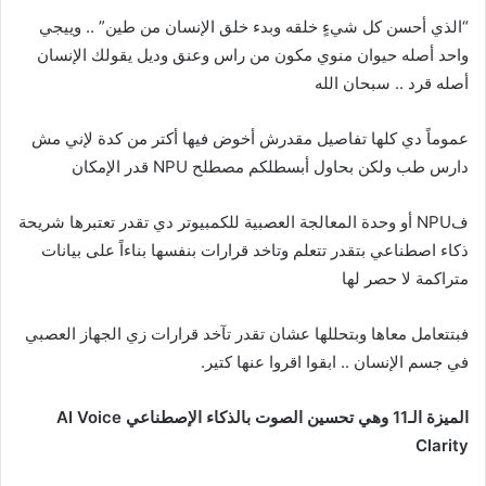
“الذي أحسن كل شيءٍ خلقه وبدء خلق الإنسان من طين” .. وييجي
واحد أصله حيوان منوي مكون من راس وعنق وديل يقولك الإنسان
أصله قرد .. سبحان الله
عموماً دي كلها تفاصيل مقدرش أخوض فيها أكتر من كدة لإني مش
دارس طب ولكن بحاول أبسطلكم مصطلح NPU قدر الإمكان
فNPU أو وحدة المعالجة العصبية للكمبيوتر دي تقدر تعتبرها شريحة
ذكاء اصطناعي بتقدر تتعلم وتاخد قرارات بنفسها بناءاً على بيانات
متراكمة لا حصر لها
فبتتعامل معاها وبتحللها عشان تقدر تآخد قرارات زي الجهاز العصبي
في جسم الإنسان .. ابقوا اقروا عنها كتير.
الميزة الـ11 وهي تحسين الصوت بالذكاء الإصطناعي AI Voice
Clarity