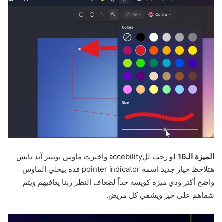
الميزة الـ16
لو رحت للaccebility واخترت ماوس بوينتر آند تاتش
هتلاحظ خيار جديد اسمه pointer indicator فدة بيخلي الماوس
واضح أكتر ودي ميزة كويسة جداً لضعاف النظر ربنا يعافيهم ويتم
شفاهم على خير ويشفي كل مريض.