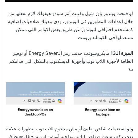
لو فتحت ويندوز باور شيل وكتبت أمر سودو هيقولك لازم تفعلها من
خلال إعدادات المطورين في الويندوز،
ودي بتديلك صلاحيات إضافية
كمستخدم احترافي للويندوز عن طريق بعض الاوامر اللي ممكن
تستعملها في الكوماند برومت
الميزة الـ13
مايكروسوفت حدثت رمز الـEnergy Saver أو توفير
الطاقة لأجهزة اللاب توب وأجهزة الديسكتوب بالشكل اللي قدامكم
دة
ولو استعملت شاحن بطيئ أو مش مدعوم للاب توب بتظهرلك علامة
تعجب كتنبيه عشان تاخد بالك،
وبقا فيه أوبشن اسمه Always Ues