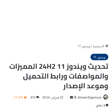
الرئيسية
/
ويندوز 11
ويندوز 11
تحديث ويندوز 11 24H2 المميزات
والمواصفات ورابط التحميل
وموعد الإصدار
Ahmed Elgarnosy
Follow
أرسل
22 فبراير، 2024
615
11٬471
on
بريدا
9 دقائق
X
إلكترونيا