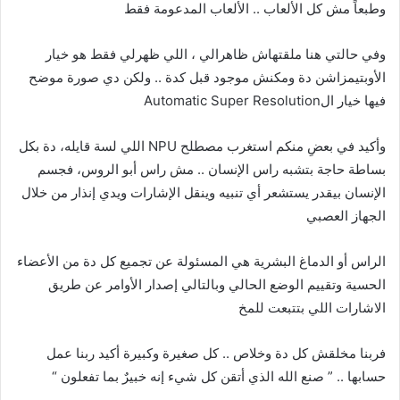
وطبعاً مش كل الألعاب .. الألعاب المدعومة فقط
وفي حالتي هنا ملقتهاش ظاهرالي ، اللي ظهرلي فقط هو خيار
الأوبتيمزاشن دة ومكنش موجود قبل كدة .. ولكن دي صورة موضح
فيها خيار الAutomatic Super Resolution
وأكيد في بعضِ منكم استغرب مصطلح NPU اللي لسة قايله،
دة بكل
بساطة حاجة بتشبه راس الإنسان .. مش راس أبو الروس،
فجسم
الإنسان بيقدر يستشعر أي تنبيه وينقل الإشارات ويدي إنذار من خلال
الجهاز العصبي
الراس أو الدماغ البشرية هي المسئولة عن تجميع كل دة من الأعضاء
الحسية وتقييم الوضع الحالي وبالتالي إصدار الأوامر عن طريق
الاشارات اللي بتتبعت للمخ
فربنا مخلقش كل دة وخلاص .. كل صغيرة وكبيرة أكيد ربنا عمل
حسابها .. ” صنع الله الذي أتقن كل شيء إنه خبيرٌ بما تفعلون “