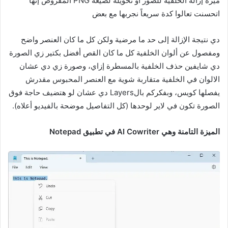
ميزة إزالة الخلفية للصور أو تحويله لصيغة PNG المفروض إنها
اتحسنت تعالوا كدة سريعاً نجربها مع بعض
دي نتيجة الإزالة إلى حد ما مرضية ولكن كل ما كان العنصر واضح
ومفصول عن ألوان الخلفية كل ما كان القص أفضل بكتير زي الصورة
دي شايفين حذف الخلفية بالمسطرة إزاي،
وصورة زي دي عشان
الالوان في الخلفية متقاربة شوية مع العنصر المحبوس مقدرش
يفصلها كويس،
وبفكركم بالLayers دي عشان لو هتضيف حاجة فوق
الصورة تكون في لاير لوحدها (كل التفاصيل موضحة بالفيديو أعلاه).
الميزة التامنة وهي AI Cowriter في تطبيق Notepad