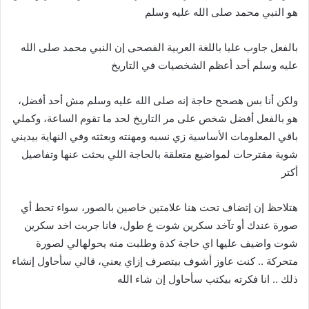
هو النبي محمد صلى الله عليه وسلم
بالفعل جاوب عليا باللغة العربية الفصحى إن النبي محمد صلى الله
عليه وسلم أحد أعظم الشخصيات في التاريخ
ولكن أنا بس هصحح حاجة إنه صلى الله عليه وسلم مش أحد أفضل،
هو بالفعل أفضل شخص على مر التاريخ لحد ما تقوم الساعة،
وكملي
باقي المعلومات الأساسية زي نسبه ومهنته وبعثته وفي النهاية بيديني
شوية مقترحات لمواضيع متعلقة بالحاجة اللي بحثت عنها وتفاصيل
أكتر
هتلاحظ إن إتضاف تحت هنا علامتين خاصين بالصور،
سواء تحط أي
صورة عندك أو تآخد سكرين شوت ع طول،
فانا جربت اخد سكرين
شوت واضيف عليها اي حاجة كدة وطلبت منه يحولهالي لصورة
متحركة .. كنت عاوز أشوف بيتصرف إزاي يعني،
قالي سأحاول إنشاء
ذلك ..
انا فكرته بيكتب سأحاول إن شاء الله