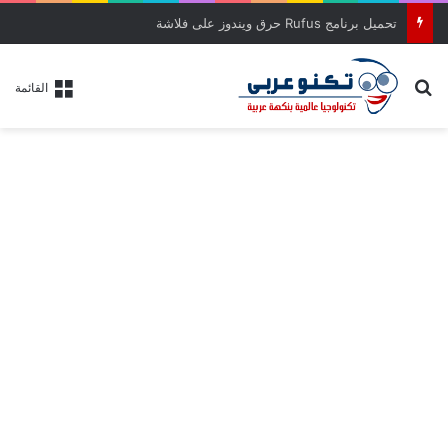
برنامج MiniTool Power Data Recovery عملاق استرجاع الملفات المحذوفة
بحث عن
القائمة