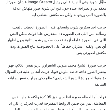
طوِّل شوية وفي النهاية قالي روح لImage Creator عشان صورتك
معقداني والصراحة عنده حق،
فتح لي شوية صور ملهاش علاقة
بالصورة اللي وريتهاله ولكن دة مكنش منطقي ليه
جربت اخد سكرين شوت وانسخها فيه .. الصورة اتحطت بالفعل،
وسألته مين اللي في الصورة دة ،
مقدرش عليا
قولت يمكن النص
اللي في الصورة عامله أزمة فخدت سكرين شوت تانية بدون اظهار
أي نص،
ولكنه اعتذرلي حفاظاً على الخصوصية بتاع الصورة،
ودة
مكنش لصورتي بس
جربت صورة الشيخ محمد متولي الشعراوي بردو نفس الكلام،
فهو
بيعتبر الصور حاجة خاصة ملوش فيها،
جربت أتحايل عليه في السؤال
دة وقولتله هو دة الشيخ الشعراوي؟
طلع ذكي وجاوب نفس إجاباته
السابقة
قولت أما احطله صورة لنظام ويندوز 95 كدة ولكنه عاملها نفس
المعاملة،
بس من ضمن الروابط المقترحة قدرت اتعرف ع اللي انا
عاوزه،
فجه في بالي أقوله افتحلي قناة احمد الجرنوسي بالعامية