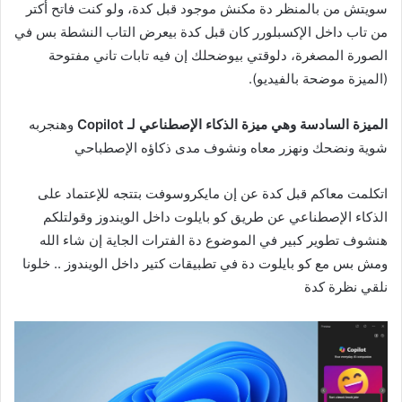
سويتش من بالمنظر دة مكنش موجود قبل كدة،
ولو كنت فاتح أكتر
من تاب داخل الإكسبلورر كان قبل كدة بيعرض التاب النشطة بس في
الصورة المصغرة،
دلوقتي بيوضحلك إن فيه تابات تاني مفتوحة
(الميزة موضحة بالفيديو).
الميزة السادسة
وهي ميزة الذكاء الإصطناعي لـ Copilot
وهنجربه
شوية ونضحك ونهزر معاه ونشوف مدى ذكاؤه الإصطباحي
اتكلمت معاكم قبل كدة عن إن مايكروسوفت بتتجه للإعتماد على
الذكاء الإصطناعي عن طريق كو بايلوت داخل الويندوز وقولتلكم
هنشوف تطوير كبير في الموضوع دة الفترات الجاية إن شاء الله
ومش بس مع كو بايلوت دة في تطبيقات كتير داخل الويندوز ..
خلونا
نلقي نظرة كدة