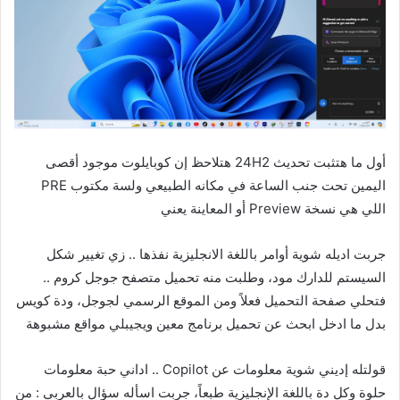
أول ما هتثبت تحديث 24H2 هتلاحظ إن كوبايلوت موجود أقصى
اليمين تحت جنب الساعة في مكانه الطبيعي ولسة مكتوب PRE
اللي هي نسخة Preview أو المعاينة يعني
جربت اديله شوية أوامر باللغة الانجليزية نفذها .. زي تغيير شكل
السيستم للدارك مود،
وطلبت منه تحميل متصفح جوجل كروم ..
فتحلي صفحة التحميل فعلاً ومن الموقع الرسمي لجوجل،
ودة كويس
بدل ما ادخل ابحث عن تحميل برنامج معين ويجيبلي مواقع مشبوهة
قولتله إديني شوية معلومات عن Copilot .. اداني حبة معلومات
حلوة وكل دة باللغة الإنجليزية طبعاً،
جربت اسأله سؤال بالعربي : من