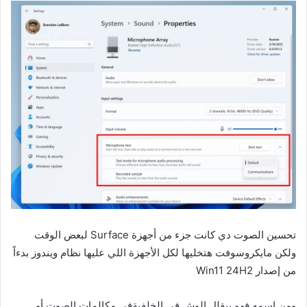
تحسين الصوت دي كانت جزء من أجهزة Surface لبعض الوقت
ولكن مايكروسوفت هتخليها لكل الأجهزة اللي عليها نظام ويندوز بدءاً
من إصدار Win11 24H2
ومن إسمه فهو بيقلل الوش في الخلفيةفي مكالمات الصوت أو