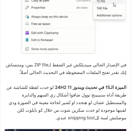
في الإصدار الحالي مبيديلكش غير الضغط لـZIP file بس، ومتنساش
إنك تقدر تفتح الملفات المضغوطة في التحديث الحالي أصلاً.
الميزة الـ15 في تحديث ويندوز 11 24H2
لو خدت لقطة للشاشة عن
طريقة أداة سنيبينج توول ضافوا أشكال زي السهم والدايرة
والمستطيل عشان لو هتحدد او تُشير لحاجة معينة في الصورة ودي
لقيتها موجودة لو خدت سكرين شوت من خلال كو بايلوت لكن
موصلتش لسة للsnipping tool عندي.