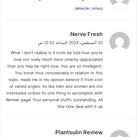
و
lamerler olmez
ل
ي
Nerve Fresh
:
ق
20 أغسطس، 2024 الساعة 12:52 ص
و
What i don’t realize is if truth be told how you’re
ل
now not really much more smartly-appreciated
than you may be right now. You are so intelligent.
You know thus considerably in relation to this
topic, made me in my opinion believe it from a lot
of varied angles. Its like men and women are not
interested unless it’s one thing to accomplish with
Woman gaga! Your personal stuffs outstanding. All
the time deal with it up!
ي
Plantsulin Review
: