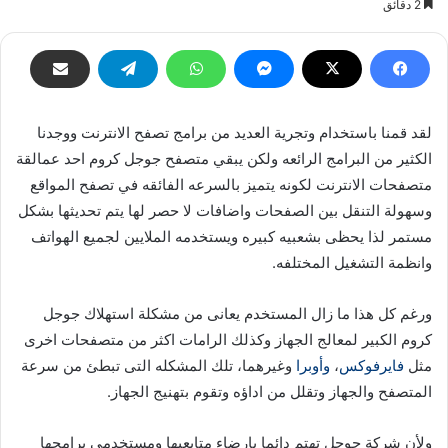
2 دقائق
إلكترونيا
لقد قمنا باستخدام وتجرية العديد من برامج تصفح الانترنت ووجدنا
الكثير من البرامج الرائعه ولكن يبقي متصفح جوجل كروم احد عمالقة
متصفحات الانترنت لكونه يتميز بالسرعه الفائقه في تصفح المواقع
وسهولة التنقل بين الصفحات واضافات لا حصر لها يتم تحديثها بشكل
مستمر لذا يحظى بشعبيه كبيره ويستخدمه الملايين لجميع الهواتف
وانظمة التشغيل المختلفه.
ورغم كل هذا ما زال المستخدم يعانى من مشكلة استهلاك جوجل
كروم الكبير لمعالج الجهاز وكذلك الرامات اكثر من متصفحات اخرى
مثل
فايرفوكس
،
وأوبرا
وغيرهما، تلك المشكله التى تبطئ من سرعة
المتصفح والجهاز وتقلل من اداؤه وتقوم بتهنيج الجهاز.
ولأن شركة جوجل تهتم دائما بارضاء متابعيها ومستخدمى برامجها