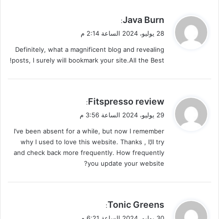
ي
Java Burn
:
ق
28 يوليو، 2024 الساعة 2:14 م
و
Definitely, what a magnificent blog and revealing
ل
posts, I surely will bookmark your site.All the Best!
ي
Fitspresso review
:
ق
29 يوليو، 2024 الساعة 3:56 م
و
I’ve been absent for a while, but now I remember
ل
why I used to love this website. Thanks , I¦ll try
and check back more frequently. How frequently
you update your website?
ي
Tonic Greens
:
ق
30 يوليو، 2024 الساعة 6:21 م