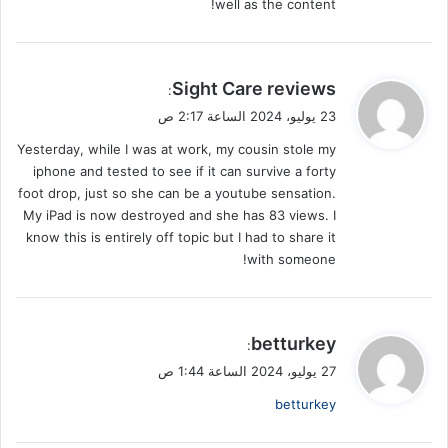
well as the content!
ي
Sight Care reviews
:
ق
23 يوليو، 2024 الساعة 2:17 ص
و
Yesterday, while I was at work, my cousin stole my
ل
iphone and tested to see if it can survive a forty
foot drop, just so she can be a youtube sensation.
My iPad is now destroyed and she has 83 views. I
know this is entirely off topic but I had to share it
with someone!
ي
betturkey
:
ق
27 يوليو، 2024 الساعة 1:44 ص
و
betturkey
ل