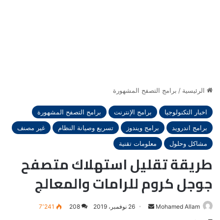
الرئيسية
/
برامج التصفح المشهورة
اخبار التكنولوجيا
برامج الإنترنت
برامج التصفح المشهورة
برامج اندرويد
برامج ويندوز
تسريع وصيانة النظام
غير مصنف
مشاكل وحلول
معلومات تقنية
طريقة تقليل استهلاك متصفح
جوجل كروم للرامات والمعالج
أرسل
Mohamed Allam
26 نوفمبر، 2019
208
7٬241
بريدا