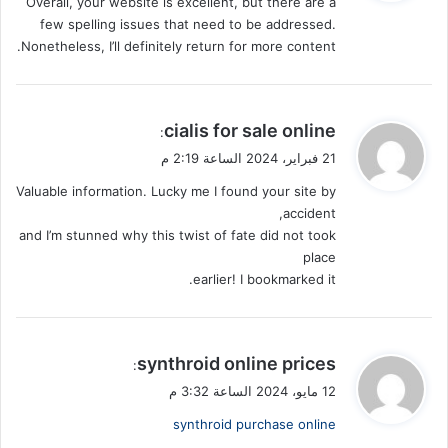
Overall, your website is excellent, but there are a
ل
few spelling issues that need to be addressed.
Nonetheless, I’ll definitely return for more content.
ي
cialis for sale online
:
ق
21 فبراير، 2024 الساعة 2:19 م
و
Valuable information. Lucky me I found your site by
ل
accident,
and I’m stunned why this twist of fate did not took
place
earlier! I bookmarked it.
ي
synthroid online prices
:
ق
12 مايو، 2024 الساعة 3:32 م
و
synthroid purchase online
ل