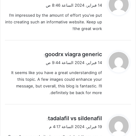
ق
14 فبراير، 2024 الساعة 8:46 ص
و
I’m impressed by the amount of effort you’ve put
ل
into creating such an informative website. Keep up
the great work!
ي
goodrx viagra generic
:
ق
14 فبراير، 2024 الساعة 9:44 ص
و
It seems like you have a great understanding of
ل
this topic. A few images could enhance your
message, but overall, this blog is fantastic. I’ll
definitely be back for more.
ي
tadalafil vs sildenafil
:
ق
19 فبراير، 2024 الساعة 4:17 م
و