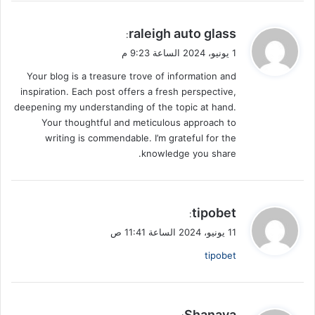
ي
raleigh auto glass
:
ق
1 يونيو، 2024 الساعة 9:23 م
و
Your blog is a treasure trove of information and
ل
inspiration. Each post offers a fresh perspective,
deepening my understanding of the topic at hand.
Your thoughtful and meticulous approach to
writing is commendable. I’m grateful for the
knowledge you share.
ي
tipobet
:
ق
11 يونيو، 2024 الساعة 11:41 ص
و
tipobet
ل
ي
Shanaya