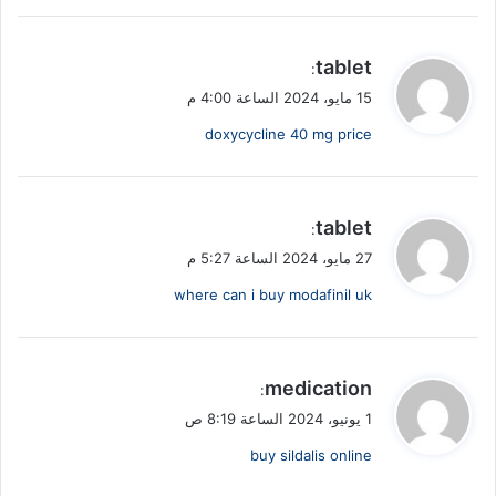
ي
tablet
:
ق
15 مايو، 2024 الساعة 4:00 م
و
doxycycline 40 mg price
ل
ي
tablet
:
ق
27 مايو، 2024 الساعة 5:27 م
و
where can i buy modafinil uk
ل
ي
medication
:
ق
1 يونيو، 2024 الساعة 8:19 ص
و
buy sildalis online
ل