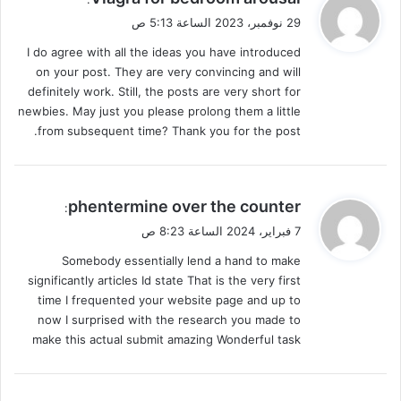
ق
29 نوفمبر، 2023 الساعة 5:13 ص
و
I do agree with all the ideas you have introduced
ل
on your post. They are very convincing and will
definitely work. Still, the posts are very short for
newbies. May just you please prolong them a little
from subsequent time? Thank you for the post.
ي
phentermine over the counter
:
ق
7 فبراير، 2024 الساعة 8:23 ص
و
Somebody essentially lend a hand to make
ل
significantly articles Id state That is the very first
time I frequented your website page and up to
now I surprised with the research you made to
make this actual submit amazing Wonderful task