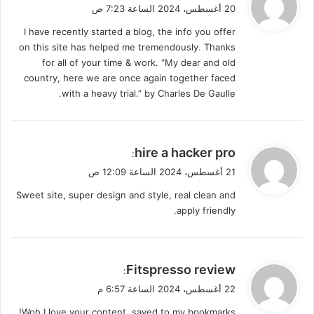
ق
20 أغسطس، 2024 الساعة 7:23 ص
و
I have recently started a blog, the info you offer
ل
on this site has helped me tremendously. Thanks
for all of your time & work. “My dear and old
country, here we are once again together faced
with a heavy trial.” by Charles De Gaulle.
ي
hire a hacker pro
:
ق
21 أغسطس، 2024 الساعة 12:09 ص
و
Sweet site, super design and style, real clean and
ل
apply friendly.
ي
Fitspresso review
:
ق
22 أغسطس، 2024 الساعة 6:57 م
و
Woh I love your content, saved to my bookmarks! .