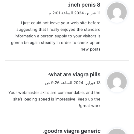
ي
8 inch penis
:
ق
11 فبراير، 2024 الساعة 2:01 م
و
I just could not leave your web site before
ل
suggesting that I really enjoyed the standard
information a person supply to your visitors Is
gonna be again steadily in order to check up on
new posts
ي
what are viagra pills
:
ق
13 فبراير، 2024 الساعة 9:26 ص
و
Your webmaster skills are commendable, and the
ل
site’s loading speed is impressive. Keep up the
great work!
ي
goodrx viagra generic
: