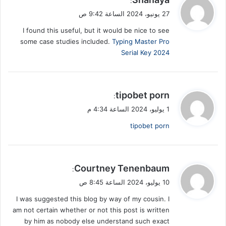
:
ق
27 يونيو، 2024 الساعة 9:42 ص
و
I found this useful, but it would be nice to see
ل
some case studies included.
Typing Master Pro
Serial Key 2024
ي
tipobet porn
:
ق
1 يوليو، 2024 الساعة 4:34 م
و
tipobet porn
ل
ي
Courtney Tenenbaum
:
ق
10 يوليو، 2024 الساعة 8:45 ص
و
I was suggested this blog by way of my cousin. I
ل
am not certain whether or not this post is written
by him as nobody else understand such exact