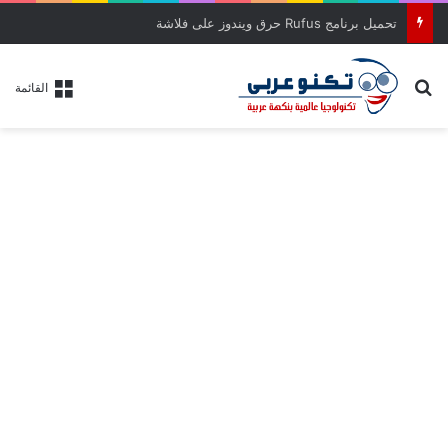
تحميل برنامج Rufus حرق ويندوز على فلاشة
بحث عن
القائمة