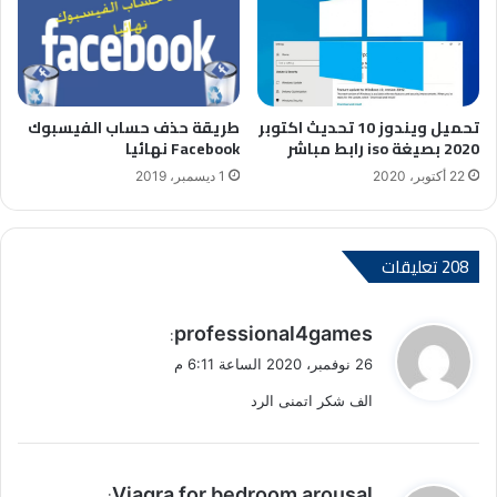
تحميل ويندوز 10 تحديث اكتوبر
طريقة حذف حساب الفيسبوك
2020 بصيغة iso رابط مباشر
Facebook نهائيا
22 أكتوبر، 2020
1 ديسمبر، 2019
‫208 تعليقات
ي
professional4games
:
ق
26 نوفمبر، 2020 الساعة 6:11 م
و
الف شكر اتمنى الرد
ل
ي
Viagra for bedroom arousal
: