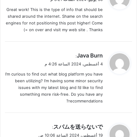
و
Great work! This is the type of info that should be
ل
shared around the internet. Shame on the search
engines for not positioning this post higher! Come
on over and visit my web site . Thanks =)
ي
Java Burn
:
ق
4 أغسطس، 2024 الساعة 4:26 م
و
I’m curious to find out what blog platform you have
ل
been utilizing? I’m having some minor security
issues with my latest blog and I’d like to find
something more risk-free. Do you have any
recommendations?
ي
スパムを送らないで
:
ق
19 أغسطس، 2024 الساعة 10:06 ص