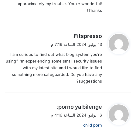
approximately my trouble. You’re wonderful!
Thanks!
ي
Fitspresso
:
ق
13 يوليو، 2024 الساعة 7:16 م
و
I am curious to find out what blog system you’re
ل
using? I’m experiencing some small security issues
with my latest site and I would like to find
something more safeguarded. Do you have any
suggestions?
ي
porno ya bilenge
:
ق
16 يوليو، 2024 الساعة 4:16 م
و
child porn
ل