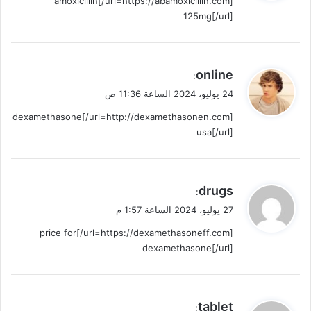
[url=https://abamoxicillin.com/]amoxicillin
ل
125mg[/url]
ي
online
:
ق
24 يوليو، 2024 الساعة 11:36 ص
و
[url=http://dexamethasonen.com/]dexamethasone
ل
usa[/url]
ي
drugs
:
ق
27 يوليو، 2024 الساعة 1:57 م
و
[url=https://dexamethasoneff.com/]price for
ل
dexamethasone[/url]
ي
tablet
: