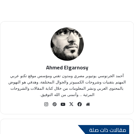
Ahmed Elgarnosy
أحمد الجرنوسي يوتيوبر مصري ومدون تقني ومؤسس موقع تكنو عربي
المهتم بتقنيات وشروحات الكمبيوتر والجوال المختلفة، وهدفي هو النهوض
بالمحتوى العربي ونشر المعلومات من خلال كتابة المقالات والشروحات
المرئية .. وأتمنى من الله التوفيق.
موق
في
X
يوتي
بينتي
انس
ع
سب
وب
ري
تقر
الوي
وك
س
ام
ب
ت
مقالات ذات صلة