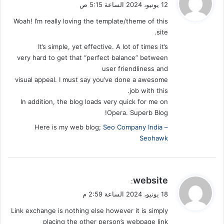
ق
12 يونيو، 2024 الساعة 5:15 ص
و
Woah! I’m really loving the template/theme of this
ل
site.
It’s simple, yet effective. A lot of times it’s
very hard to get that “perfect balance” between
user friendliness and
visual appeal. I must say you’ve done a awesome
job with this.
In addition, the blog loads very quick for me on
Opera. Superb Blog!
Here is my web blog;
Seo Company India –
Seohawk
ي
website
:
ق
18 يونيو، 2024 الساعة 2:59 م
و
Link exchange is nothing else however it is simply
ل
placing the other person’s webpage link