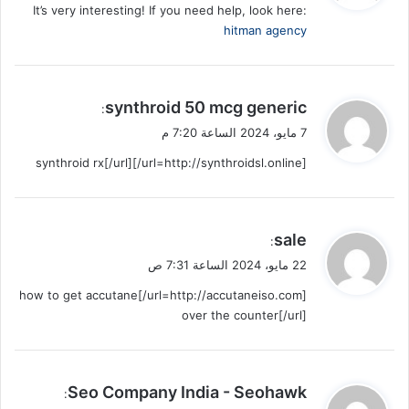
It’s very interesting! If you need help, look here:
ل
hitman agency
ي
synthroid 50 mcg generic
:
ق
7 مايو، 2024 الساعة 7:20 م
و
[url=http://synthroidsl.online/]synthroid rx[/url]
ل
ي
sale
:
ق
22 مايو، 2024 الساعة 7:31 ص
و
[url=http://accutaneiso.com/]how to get accutane
ل
over the counter[/url]
ي
Seo Company India - Seohawk
: