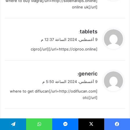
[url=http://sildenafilps.online/]where to buy viagra
ل
online uk[/url]
ي
tablets
:
ق
9 أغسطس، 2024 الساعة 12:37 م
و
[url=https://ciproo.online/]cipro[/url]
ل
ي
generic
:
ق
9 أغسطس، 2024 الساعة 5:50 م
و
[url=http://odiflucan.com/]where to get diflucan
ل
otc[/url]
ي
useful content
:
ق