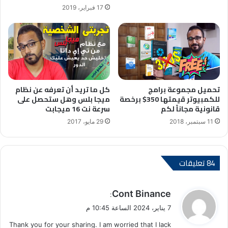
17 فبراير، 2019
تحميل مجموعة برامج
كل ما تريد أن تعرفه عن نظام
للكمبيوتر قيمتها 350$ برخصة
ميجا بلس وهل ستحصل على
قانونية مجاناً لكم
سرعة نت 16 ميجابت
11 سبتمبر، 2018
29 مايو، 2017
‫84 تعليقات
ي
Cont Binance
:
ق
7 يناير، 2024 الساعة 10:45 م
و
Thank you for your sharing. I am worried that I lack
ل