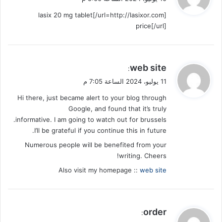
و
[url=http://lasixor.com/]lasix 20 mg tablet
ل
price[/url]
ي
web site
:
ق
11 يوليو، 2024 الساعة 7:05 م
و
Hi there, just became alert to your blog through
ل
Google, and found that it’s truly
informative. I am going to watch out for brussels.
I’ll be grateful if you continue this in future.
Numerous people will be benefited from your
writing. Cheers!
Also visit my homepage ::
web site
ي
order
:
ق