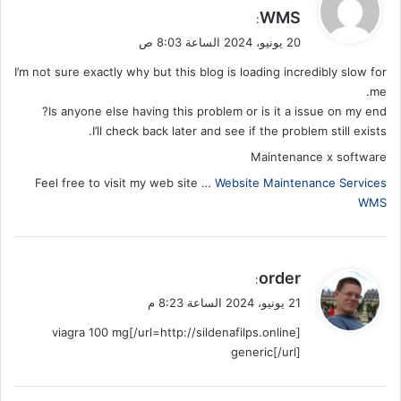
ق
WMS
:
و
20 يونيو، 2024 الساعة 8:03 ص
ل
I’m not sure exactly why but this blog is loading incredibly slow for
me.
Is anyone else having this problem or is it a issue on my end?
I’ll check back later and see if the problem still exists.
Maintenance x software
Feel free to visit my web site …
Website Maintenance Services
WMS
ي
order
:
ق
21 يونيو، 2024 الساعة 8:23 م
و
[url=http://sildenafilps.online/]viagra 100 mg
ل
generic[/url]