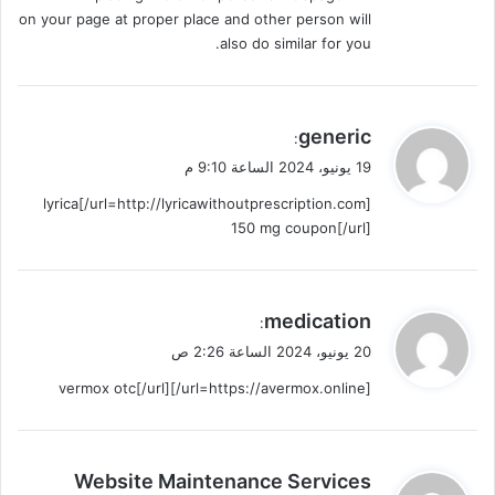
on your page at proper place and other person will
also do similar for you.
ي
generic
:
ق
19 يونيو، 2024 الساعة 9:10 م
و
[url=http://lyricawithoutprescription.com/]lyrica
ل
150 mg coupon[/url]
ي
medication
:
ق
20 يونيو، 2024 الساعة 2:26 ص
و
[url=https://avermox.online/]vermox otc[/url]
ل
ي
Website Maintenance Services