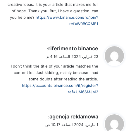
creative ideas. It is your article that makes me full
of hope. Thank you. But, I have a question, can
you help me?
https://www.binance.com/ro/join?
ref=W0BCQMF1
ي
riferimento binance
:
ق
23 فبراير، 2024 الساعة 4:16 م
و
I don’t think the title of your article matches the
ل
content lol. Just kidding, mainly because I had
some doubts after reading the article.
https://accounts.binance.com/it/register?
ref=UM6SMJM3
ي
agencja reklamowa
:
ق
1 مارس، 2024 الساعة 10:17 ص
و