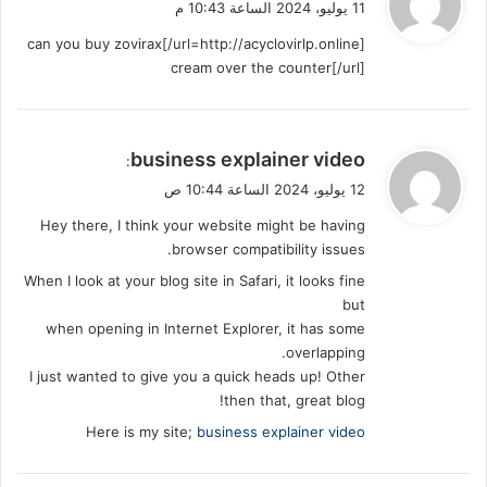
11 يوليو، 2024 الساعة 10:43 م
و
[url=http://acyclovirlp.online/]can you buy zovirax
ل
cream over the counter[/url]
ي
business explainer video
:
ق
12 يوليو، 2024 الساعة 10:44 ص
و
Hey there, I think your website might be having
ل
browser compatibility issues.
When I look at your blog site in Safari, it looks fine
but
when opening in Internet Explorer, it has some
overlapping.
I just wanted to give you a quick heads up! Other
then that, great blog!
Here is my site;
business explainer video