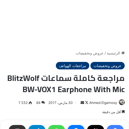
الرئيسية
/
عروض وتخفيضات
عروض وتخفيضات
مراجعات الهواتف
مراجعة كاملة سماعات BlitzWolf
BW-VOX1 Earphone With Mic
Ahmed Elgarnosy
Follow
أرسل
30 مارس، 2017
84
1٬232
on
بريدا
أقل من دقيقة
X
إلكترونيا