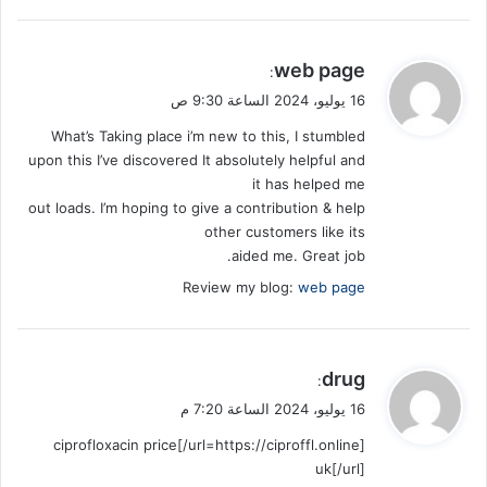
ي
web page
:
ق
16 يوليو، 2024 الساعة 9:30 ص
و
What’s Taking place i’m new to this, I stumbled
ل
upon this I’ve discovered It absolutely helpful and
it has helped me
out loads. I’m hoping to give a contribution & help
other customers like its
aided me. Great job.
Review my blog:
web page
ي
drug
:
ق
16 يوليو، 2024 الساعة 7:20 م
و
[url=https://ciproffl.online/]ciprofloxacin price
ل
uk[/url]