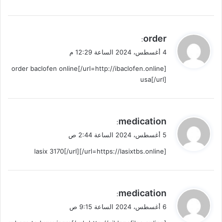
ي
order
:
ق
4 أغسطس، 2024 الساعة 12:29 م
و
[url=http://ibaclofen.online/]order baclofen online
ل
usa[/url]
ي
medication
:
ق
5 أغسطس، 2024 الساعة 2:44 ص
و
[url=https://lasixtbs.online/]lasix 3170[/url]
ل
ي
medication
:
ق
6 أغسطس، 2024 الساعة 9:15 ص
و