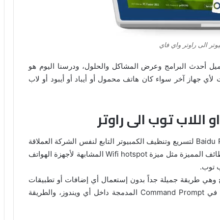
وتر الى راوتر واي فاي
حميل أحدث البرامج وعرض المشاكل والحلول، ودرسنا اليوم هو
 لأي جهاز آخر سواء كان هاتف محمول أو أيباد أو أيبود أو لاب
 اللاب توب الى راوتر
عن طريق استخدام برنامج Baidu Pc Faster لتسريع وتنظيف الكمبيوتر التابع لنفس الشركة العملاقة
الجميل، ويحتوي على بعض الوظائف المميزة مثل ميزة Wifi hotspot المشابهة لأجهزة الهواتف
ب توب.
وهي طريقة جميلة جداً بدون إستعمال أي إضافات أو تطبيقات
أخرى ولكن فقط عن طريق بعض الأوامر المستخدمة في Command Prompt المدمجة داخل أي ويندوز، والطريقة