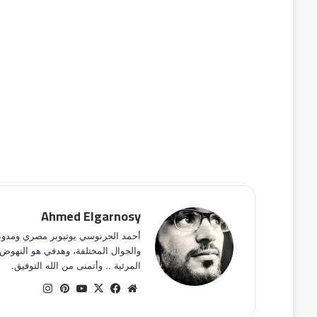
Ahmed Elgarnosy
أحمد الجرنوسي يوتيوبر مصري ومدون
والجوال المختلفة، وهدفي هو النهوض 
المرئية .. وأتمنى من الله التوفيق.
موق
في
X
يوتي
بينتي
انس
ع
سب
وب
ري
تقر