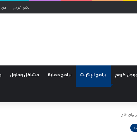
تكنو عربي
من 
وجل كروم
برامج الإنترنت
برامج حماية
مشاكل وحلول
و
 واي فاي
ة