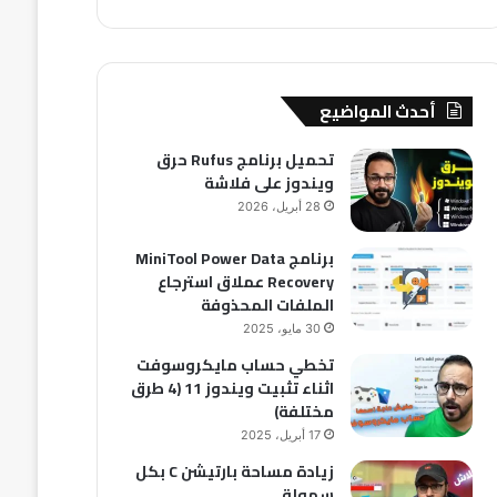
أحدث المواضيع
تحميل برنامج Rufus حرق
ويندوز على فلاشة
28 أبريل، 2026
برنامج MiniTool Power Data
Recovery عملاق استرجاع
الملفات المحذوفة
30 مايو، 2025
تخطي حساب مايكروسوفت
اثناء تثبيت ويندوز 11 (4 طرق
مختلفة)
17 أبريل، 2025
زيادة مساحة بارتيشن C بكل
سهولة