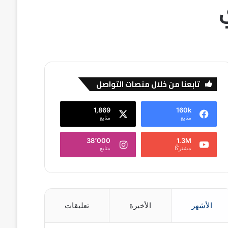
تابعنا من خلال منصات التواصل
1,869
160k
متابع
متابع
38٬000
1.3M
مشتركًا
متابع
الأشهر
الأخيرة
تعليقات