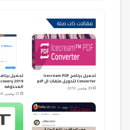
الوي
وك
س
ام
ب
ت
مقالات ذات صلة
تحميل برنامج Icecream PDF
Converter لتحويل ملفات ال pdf
المحذوفه
29 نوفمبر، 2019
27 نوفمبر، 2019