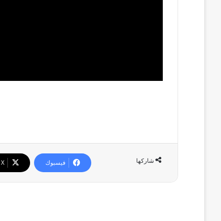
شاركها
فيسبوك
X