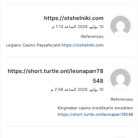
ي
https://otshelniki.com
:
ق
10 يوليو، 2026 الساعة 1:13 م
و
References:
ل
Legiano Casino Paysafecard
https://otshelniki.com
ي
https://short.turtle.onl/leonaparr78
ق
548
:
و
10 يوليو، 2026 الساعة 2:58 م
ل
References:
Kingmaker casino kreditkarte einzahlen
https://short.turtle.onl/leonaparr78548