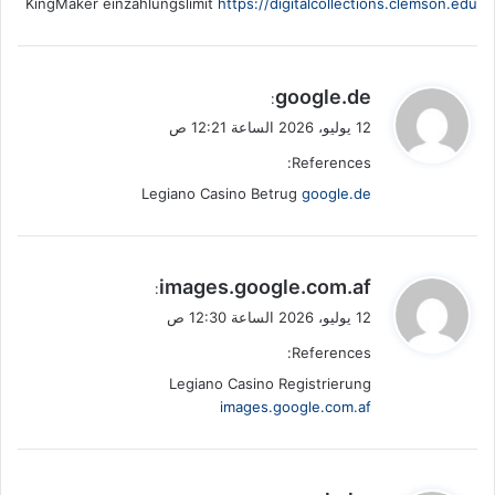
KingMaker einzahlungslimit
https://digitalcollections.clemson.edu
ي
google.de
:
ق
12 يوليو، 2026 الساعة 12:21 ص
و
References:
ل
Legiano Casino Betrug
google.de
ي
images.google.com.af
:
ق
12 يوليو، 2026 الساعة 12:30 ص
و
References:
ل
Legiano Casino Registrierung
images.google.com.af