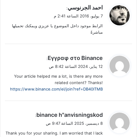
ي
احمد الجرنوسي
:
ق
7 يوليو، 2016 الساعة 2:41 م
و
الرابط موجود داخل الموضوع يا عزيزي ويمكنك تحميلها
ل
مباشرةً
ي
Εγγραφ στο Binance
:
ق
12 يناير، 2024 الساعة 8:42 ص
و
Your article helped me a lot, is there any more
ل
related content? Thanks!
https://www.binance.com/el/join?ref=DB40ITMB
ي
binance h"anvisningskod
:
ق
8 ديسمبر، 2025 الساعة 9:47 ص
و
Thank you for your sharing. I am worried that I lack
ل