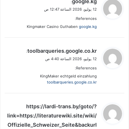
ي
google.kg
:
ق
12 يوليو، 2026 الساعة 12:47 ص
و
References:
ل
Kingmaker Casino Guthaben
google.kg
ي
toolbarqueries.google.co.kr
:
ق
12 يوليو، 2026 الساعة 4:40 ص
و
References:
ل
KingMaker echtgeld einzahlung
toolbarqueries.google.co.kr
ي
https://lardi-trans.by/goto/?
ق
link=https://literaturewiki.site/wiki/
و
Offizielle_Schweizer_Seite&backurl
ل