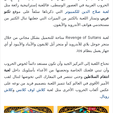
الحروب العربية في العصور الوسطى، فاللعبة إستراتيجية رائعة مثل
لعبة صلاح الدين للكمبيوتر
التي ذكرناها سلفاً على موقع
تكنو
عربي
وتمتاز اللعبة بالكثير من الميزات التي جعلتها تنال الكثير من
مستخدمي هواتف الأندرويد والأيفون.
لعبة Revenge of Sultans متاحة للتحميل بشكل مجاني من خلال
متجر جوجل بلاي للأندرويد أو متجر أبل للايفون والأيباد والأيبود أو أي
جهاز يعمل بنظام ios.
تحتاج اللعبة إلى التركيز الجيد وأن تكون مستعد دائماً لخوض الحروب
وأن تبني قلعتك الخاصة وتحصنها من الأعداء بأسلوبك داخل
لعبة
انتقام السلاطين
وحتى تنتصر في المعارك التي تخوضها لتنال لقب
الأمير الأقوى في العالم كما تتميز اللعبة بتصميم فريد من نوعه على
عكس ألعاب الحروب الأخرى مثل لعبة
كلاش اوف كلانس
و
كلاش
رويال
.