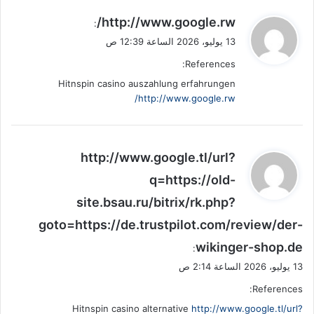
ي
http://www.google.rw/
:
ق
13 يوليو، 2026 الساعة 12:39 ص
و
References:
ل
Hitnspin casino auszahlung erfahrungen
http://www.google.rw/
ي
http://www.google.tl/url?
ق
q=https://old-
و
site.bsau.ru/bitrix/rk.php?
ل
goto=https://de.trustpilot.com/review/der-
wikinger-shop.de
:
13 يوليو، 2026 الساعة 2:14 ص
References:
Hitnspin casino alternative
http://www.google.tl/url?