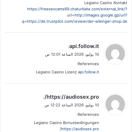
Legiano Casino Kontakt
https://freesexcams69.chaturbate.com/external_link/?
url=http://images.google.gp/url?
q=https://de.trustpilot.com/review/der-wikinger-shop.de
ي
api.follow.it
:
ق
10 يوليو، 2026 الساعة 12:01 ص
و
References:
ل
Legiano Casino Lizenz
api.follow.it
ي
https://audiosex.pro/
:
ق
10 يوليو، 2026 الساعة 12:22 ص
و
References:
ل
Legiano Casino Bonusbedingungen
https://audiosex.pro/