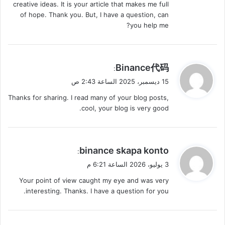
creative ideas. It is your article that makes me full
of hope. Thank you. But, I have a question, can
you help me?
ي
Binance代码
:
ق
15 ديسمبر، 2025 الساعة 2:43 ص
و
Thanks for sharing. I read many of your blog posts,
ل
cool, your blog is very good.
ي
binance skapa konto
:
ق
3 يوليو، 2026 الساعة 6:21 م
و
Your point of view caught my eye and was very
ل
interesting. Thanks. I have a question for you.