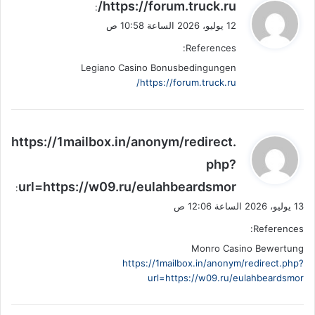
ي
https://forum.truck.ru/
:
ق
12 يوليو، 2026 الساعة 10:58 ص
و
References:
ل
Legiano Casino Bonusbedingungen
https://forum.truck.ru/
ي
https://1mailbox.in/anonym/redirect.
ق
php?
و
url=https://w09.ru/eulahbeardsmor
ل
:
13 يوليو، 2026 الساعة 12:06 ص
References:
Monro Casino Bewertung
https://1mailbox.in/anonym/redirect.php?
url=https://w09.ru/eulahbeardsmor