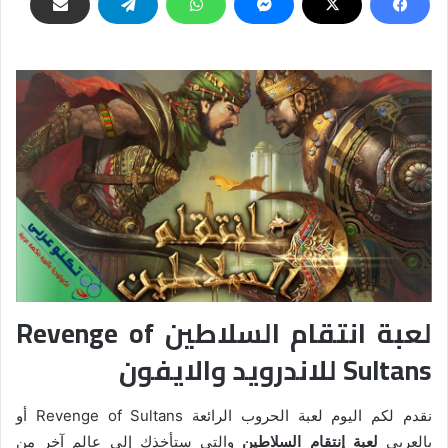
لعبة انتقام السلاطين Revenge of
Sultans للاندرويد والايفون
نقدم لكم اليوم لعبة الحروب الرائعة Revenge of Sultans أو
بالعربي
لعبة إنتقام السلاطين
والتي ستأخذك إلى عالمٍ آخرٍ من