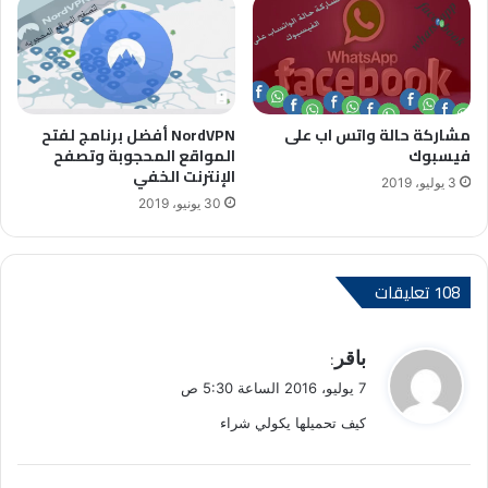
مشاركة حالة واتس اب على
NordVPN أفضل برنامج لفتح
فيسبوك
المواقع المحجوبة وتصفح
الإنترنت الخفي
3 يوليو، 2019
30 يونيو، 2019
‫108 تعليقات
ي
باقر
:
ق
7 يوليو، 2016 الساعة 5:30 ص
و
كيف تحميلها يكولي شراء
ل