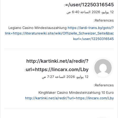
=/user/12250316545
:
12 يوليو، 2026 الساعة 6:40 ص
References:
Legiano Casino Mindestauszahlung
https://lardi-trans.by/goto/?
link=https://literaturewiki.site/wiki/Offizielle_Schweizer_Seite&bac
kurl=/user/12250316545
ي
http://kartinki.net/a/redir/?
ق
url=https://lincarx.com/Lby
:
و
12 يوليو، 2026 الساعة 7:27 ص
ل
References:
KingMaker Casino Mindesteinzahlung 10 Euro
http://kartinki.net/a/redir/?url=https://lincarx.com/Lby