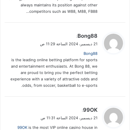
always maintains its position against other
competitors such as W88, M88, FB88…
ي
Bong88
:
ق
21 ديسمبر، 2024 الساعة 11:29 ص
و
Bong88
ل
is the leading online betting platform for sports
and entertainment enthusiasts. At Bong 88, we
are proud to bring you the perfect betting
experience with a variety of attractive odds and
odds, from soccer, basketball to e-sports.
ي
99OK
:
ق
21 ديسمبر، 2024 الساعة 11:31 ص
و
99OK
is the most VIP online casino house in
ل