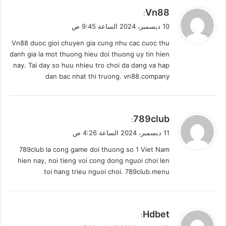
ي
Vn88
:
ق
10 ديسمبر، 2024 الساعة 9:45 ص
و
Vn88 duoc gioi chuyen gia cung nhu cac cuoc thu
ل
danh gia la mot thuong hieu doi thuong uy tin hien
nay. Tai day so huu nhieu tro choi da dang va hap
dan bac nhat thi truong. vn88.company
ي
789club
:
ق
11 ديسمبر، 2024 الساعة 4:26 ص
و
789club la cong game doi thuong so 1 Viet Nam
ل
hien nay, noi tieng voi cong dong nguoi choi len
toi hang trieu nguoi choi. 789club.menu
ي
Hdbet
:
ق