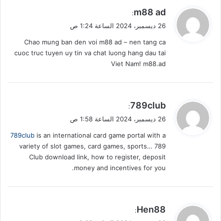
ي
m88 ad
:
ق
26 ديسمبر، 2024 الساعة 1:24 ص
و
Chao mung ban den voi m88 ad – nen tang ca
ل
cuoc truc tuyen uy tin va chat luong hang dau tai
Viet Nam! m88.ad
ي
789club
:
ق
26 ديسمبر، 2024 الساعة 1:58 ص
و
789club
is an international card game portal with a
ل
variety of slot games, card games, sports… 789
Club download link, how to register, deposit
money and incentives for you.
ي
Hen88
:
ق