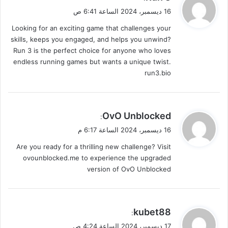
ق
16 ديسمبر، 2024 الساعة 6:41 ص
و
Looking for an exciting game that challenges your
ل
skills, keeps you engaged, and helps you unwind?
Run 3 is the perfect choice for anyone who loves
endless running games but wants a unique twist.
run3.bio
ي
OvO Unblocked
:
ق
16 ديسمبر، 2024 الساعة 6:17 م
و
Are you ready for a thrilling new challenge? Visit
ل
ovounblocked.me to experience the upgraded
version of OvO Unblocked
ي
kubet88
:
ق
17 ديسمبر، 2024 الساعة 4:24 ص