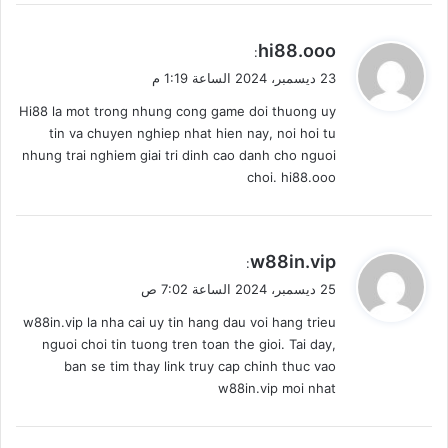
ي
hi88.ooo
:
ق
23 ديسمبر، 2024 الساعة 1:19 م
و
Hi88 la mot trong nhung cong game doi thuong uy
ل
tin va chuyen nghiep nhat hien nay, noi hoi tu
nhung trai nghiem giai tri dinh cao danh cho nguoi
choi. hi88.ooo
ي
w88in.vip
:
ق
25 ديسمبر، 2024 الساعة 7:02 ص
و
w88in.vip la nha cai uy tin hang dau voi hang trieu
ل
nguoi choi tin tuong tren toan the gioi. Tai day,
ban se tim thay link truy cap chinh thuc vao
w88in.vip moi nhat