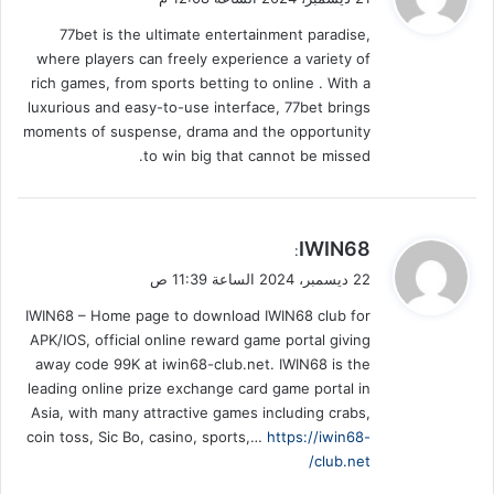
و
77bet is the ultimate entertainment paradise,
ل
where players can freely experience a variety of
rich games, from sports betting to online . With a
luxurious and easy-to-use interface, 77bet brings
moments of suspense, drama and the opportunity
to win big that cannot be missed.
ي
IWIN68
:
ق
22 ديسمبر، 2024 الساعة 11:39 ص
و
IWIN68 – Home page to download IWIN68 club for
ل
APK/IOS, official online reward game portal giving
away code 99K at iwin68-club.net. IWIN68 is the
leading online prize exchange card game portal in
Asia, with many attractive games including crabs,
coin toss, Sic Bo, casino, sports,…
https://iwin68-
club.net/