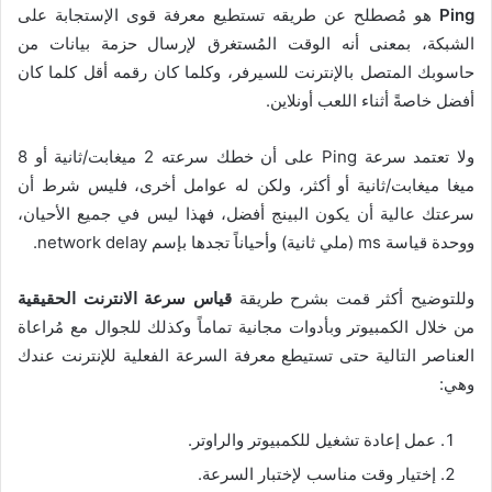
Ping
هو مُصطلح عن طريقه تستطيع معرفة قوى الإستجابة على
الشبكة، بمعنى أنه الوقت المُستغرق لإرسال حزمة بيانات من
حاسوبك المتصل بالإنترنت للسيرفر، وكلما كان رقمه أقل كلما كان
أفضل خاصةً أثناء اللعب أونلاين.
ولا تعتمد سرعة Ping على أن خطك سرعته 2 ميغابت/ثانية أو 8
ميغا ميغابت/ثانية أو أكثر، ولكن له عوامل أخرى، فليس شرط أن
سرعتك عالية أن يكون البينج أفضل، فهذا ليس في جميع الأحيان،
ووحدة قياسة ms (ملي ثانية) وأحياناً تجدها بإسم network delay.
وللتوضيح أكثر قمت بشرح طريقة
قياس سرعة الانترنت الحقيقية
من خلال الكمبيوتر وبأدوات مجانية تماماً وكذلك للجوال مع مُراعاة
العناصر التالية حتى تستيطع معرفة السرعة الفعلية للإنترنت عندك
وهي:
عمل إعادة تشغيل للكمبيوتر والراوتر.
إختيار وقت مناسب لإختبار السرعة.