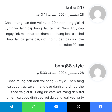
ي
kubet20
:
ق
28 ديسمبر، 2024 الساعة 3:11 ص
و
Chao mung ban den voi kubet20 – nen tang giai tri
ل
uy tin va dang cap hang dau tai Viet Nam. Truy cap
ngay link moi nhat de kham pha hang loat tro choi
hap dan tu game bai, slot, no hu den ca cuoc the
thao. kubet20.com
ي
bong88.style
:
ق
28 ديسمبر، 2024 الساعة 5:33 م
و
Chao mung ban den voi bong88.style – nen tang
ل
ca cuoc truc tuyen hang dau danh cho tin do the
thao va giai tri. Bong 88 cam ket mang den trai
nghiem ca cuoc dinh cao voi da dang loai keo va ty
le canh tranh.