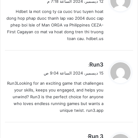
12 ديسمبر، 2024 الساعة 7:18 م
و
Hdbet la mot cong ty ca cuoc truc tuyen hoat
ل
dong hop phap duoc thanh lap vao 2004 duoc cap
phep boi Isle of Man ORGA va Philippines CEZA-
First Cagayan co mat va hoat dong tren thi truong
toan cau. hdbet.us
ي
Run3
:
ق
15 ديسمبر، 2024 الساعة 9:04 ص
و
Run3Looking for an exciting game that challenges
ل
your skills, keeps you engaged, and helps you
unwind? Run3 is the perfect choice for anyone
who loves endless running games but wants a
unique twist. run3.app
ي
Run 3
: