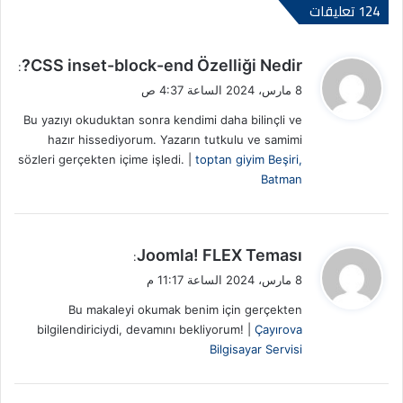
‫124 تعليقات
ي
CSS inset-block-end Özelliği Nedir?
:
ق
8 مارس، 2024 الساعة 4:37 ص
و
Bu yazıyı okuduktan sonra kendimi daha bilinçli ve
ل
hazır hissediyorum. Yazarın tutkulu ve samimi
sözleri gerçekten içime işledi. |
toptan giyim Beşiri,
Batman
ي
Joomla! FLEX Teması
:
ق
8 مارس، 2024 الساعة 11:17 م
و
Bu makaleyi okumak benim için gerçekten
ل
bilgilendiriciydi, devamını bekliyorum! |
Çayırova
Bilgisayar Servisi