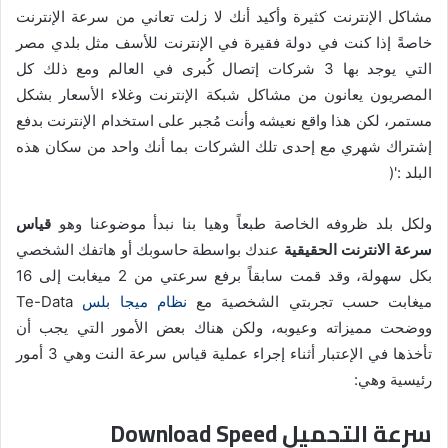
مشاكل الإنترنت كثيرة وأكيد أنك لا زلت تعاني من سرعة الإنترنت
خاصةً إذا كنت في دولة فقيرة في الإنترنت للأسف مثل بلدي مصر
التي يوجد بها 3 شركات إتصال كُبرى في العالم ومع ذلك كل
المصريون يعانون من مشاكل شبكة الإنترنت وغلاء الأسعار بشكل
مستمر، لكن هذا واقع نعيشه وأنت مُجبر على استخدام الإنترنت بدفع
إشتراك شهري مع إحدى تلك الشركات بما أنك واحد من سكان هذه
البلد :'(
ولكل بلد ظروفه الخاصة طبعاً وهيا بنا نبدأ موضوعنا وهو
قياس
سرعة الانترنت الحقيقية
عندك بواسطة حاسوبك أو هاتفك الشخصي
بكل سهولة، وقد قمت سابقاً برفع سرعتي من 2 ميغابت إلى 16
ميغابت حسب تجربتي الشخصية مع
نظام ميجا بلس
Te-Data
ووضحت مميزاته وعيوبه، ولكن هناك بعض الأمور التي يجب أن
تأخذها في الإعتبار أثناء إجراء عملية قياس سرعة النت وهي 3 أمور
رئيسية وهي:
سرعة التحميل Download Speed