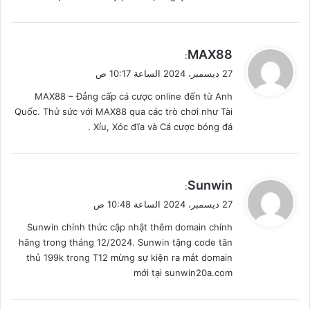
ي
MAX88
:
ق
27 ديسمبر، 2024 الساعة 10:17 ص
و
MAX88 – Đẳng cấp cá cược online đến từ Anh
ل
Quốc. Thử sức với MAX88 qua các trò chơi như Tài
Xỉu, Xóc đĩa và Cá cược bóng đá .
ي
Sunwin
:
ق
27 ديسمبر، 2024 الساعة 10:48 ص
و
Sunwin chính thức cập nhật thêm domain chính
ل
hãng trong tháng 12/2024. Sunwin tặng code tân
thủ 199k trong T12 mừng sự kiện ra mắt domain
mới tại sunwin20a.com