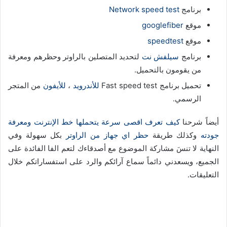
برنامج
Network speed test
موقع
googlefiber
موقع
speedtest
برنامج
سيلفش نت
لتحديد المتصلين بالراوتر وحظرهم ومعرفة
من يقومون بالتحميل.
تحميل برنامج Fast speed test
للأندرويد
،
للأيفون
من المتجر
الرسمي.
أيضاً شرحنا
كيف تعرف اقصى سرعة يتحملها خط الإنترنت ومعرفة
جودته
وكذلك طريقة
حظر اي جهاز من الراوتر
بكل سهولة وفي
النهاية لا تنسَ مشاركة الموضوع مع أصدقاءك لتعم الفا الفائدة على
الجميع، ويسعدني دائماً سماع آرائكم والرد على استفساراتكم خلال
التعليقات.