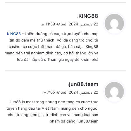
ي
KING88
:
ق
22 ديسمبر، 2024 الساعة 11:39 ص
و
KING88
– thiên đường cá cược trực tuyến cho mọi
ل
tín đồ đam mê thử thách! Với đa dạng trò chơi từ
casino, cá cược thể thao, đá gà, bắn cá,… King88
mang đến trải nghiệm đỉnh cao, cơ hội thắng lớn và
ưu đãi hấp dẫn. Tham gia ngay để khám phá!
ي
jun88.team
:
ق
22 ديسمبر، 2024 الساعة 7:05 م
و
Jun88 la mot trong nhung nen tang ca cuoc truc
ل
tuyen hang dau tai Viet Nam, mang den cho nguoi
choi trai nghiem giai tri dinh cao voi hang loat san
pham da dang. jun88.team