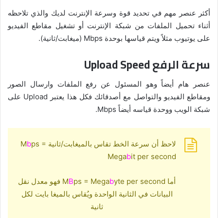
أكثر عنصر مهم في تحديد قوة وسرعة الإنترنت لديك والذي تلاحظه
أثناء تحميل الملفات من شبكة الإنترنت أو تشغيل مقاطع الفيديو
على يوتيوب مثلاً ويتم قياسها بوحدة Mbps (ميغابت/ثانية).
سرعة الرفع Upload Speed
عنصر هام أيضاً وهو المسئول عن رفع الملفات وارسال الصور
ومقاطع الفيديو والتواصل مع أصدقائك فكل هذا يعتبر Upload على
شبكة الويب ووحدة قياسه أيضاً Mbps.
لاحظ أن سرعة الخط تقاس بالميغابت/ثانية M
ps =
b
Mega
b
it per second
أما M
b
ps = Mega
B
yte per second فهو معدل نقل
البيانات في الثانية الواحدة ويُقاس بالميغا بايت لكل
ثانية