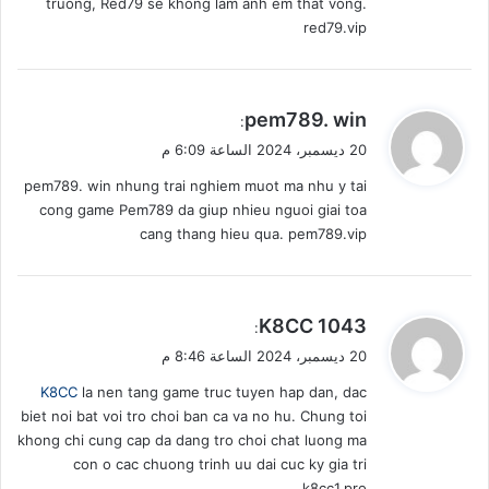
truong, Red79 se khong lam anh em that vong.
red79.vip
ي
pem789. win
:
ق
20 ديسمبر، 2024 الساعة 6:09 م
و
pem789. win nhung trai nghiem muot ma nhu y tai
ل
cong game Pem789 da giup nhieu nguoi giai toa
cang thang hieu qua. pem789.vip
ي
K8CC 1043
:
ق
20 ديسمبر، 2024 الساعة 8:46 م
و
K8CC
la nen tang game truc tuyen hap dan, dac
ل
biet noi bat voi tro choi ban ca va no hu. Chung toi
khong chi cung cap da dang tro choi chat luong ma
con o cac chuong trinh uu dai cuc ky gia tri
k8cc1.pro