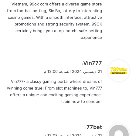
Vietnam, 99ok com offers a diverse game store
from football betting, Sic Bo, lottery to interesting
casino games. With a smooth interface, attractive
promotions and strong security system, 99OK
certainly brings you a top-notch, safe betting
experience.
ي
Vin777
:
ق
21 ديسمبر، 2024 الساعة 12:06 م
و
Vin777- a classy gaming portal where dreams of
ل
winning come true! From slot machines to, Vin777
offers a unique and exciting gaming experience.
Join now to conquer!
ي
77bet
:
ق
21 ديسمبر، 2024 الساعة 12:08 م