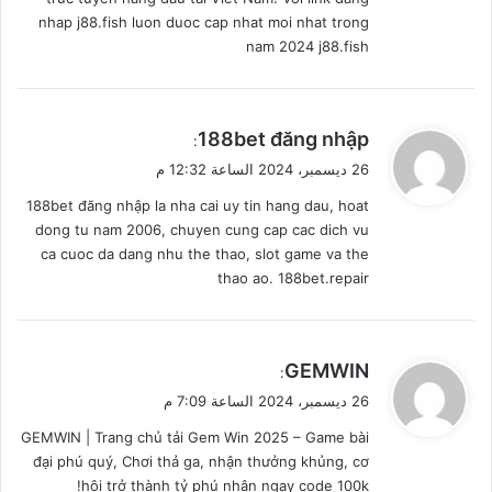
nhap j88.fish luon duoc cap nhat moi nhat trong
nam 2024 j88.fish
ي
188bet đăng nhập
:
ق
26 ديسمبر، 2024 الساعة 12:32 م
و
188bet đăng nhập la nha cai uy tin hang dau, hoat
ل
dong tu nam 2006, chuyen cung cap cac dich vu
ca cuoc da dang nhu the thao, slot game va the
thao ao. 188bet.repair
ي
GEMWIN
:
ق
26 ديسمبر، 2024 الساعة 7:09 م
و
GEMWIN | Trang chủ tải Gem Win 2025 – Game bài
ل
đại phú quý, Chơi thả ga, nhận thưởng khủng, cơ
hội trở thành tỷ phú nhận ngay code 100k!