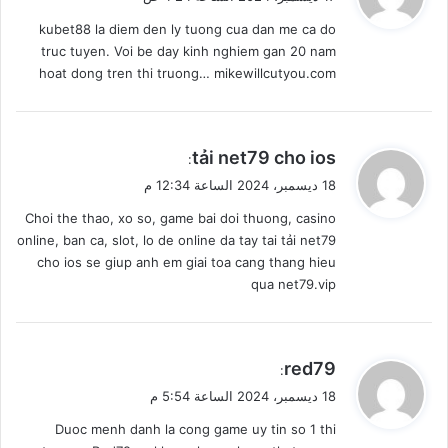
و
kubet88 la diem den ly tuong cua dan me ca do
ل
truc tuyen. Voi be day kinh nghiem gan 20 nam
hoat dong tren thi truong… mikewillcutyou.com
ي
tải net79 cho ios
:
ق
18 ديسمبر، 2024 الساعة 12:34 م
و
Choi the thao, xo so, game bai doi thuong, casino
ل
online, ban ca, slot, lo de online da tay tai tải net79
cho ios se giup anh em giai toa cang thang hieu
qua net79.vip
ي
red79
:
ق
18 ديسمبر، 2024 الساعة 5:54 م
و
Duoc menh danh la cong game uy tin so 1 thi
ل