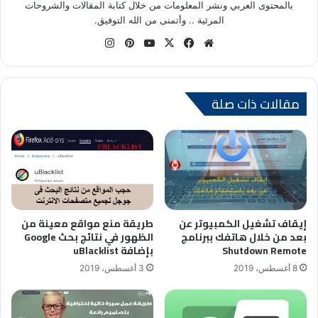
بالمحتوى العربي ونشر المعلومات من خلال كتابة المقالات والشروحات
المرئية .. وأتمنى من الله التوفيق.
موق
في
X
يوتي
بينتي
انس
ع
سب
وب
ري
تقر
الوي
وك
س
ام
ب
ت
مقالات ذات صلة
إيقاف تشغيل الكمبيوتر عن
طريقة منع مواقع معينة من
بعد من خلال هاتفك ببرنامج
الظهور في نتائج بحث Google
Shutdown Remote
بإضافة uBlacklist
8 أغسطس، 2019
3 أغسطس، 2019