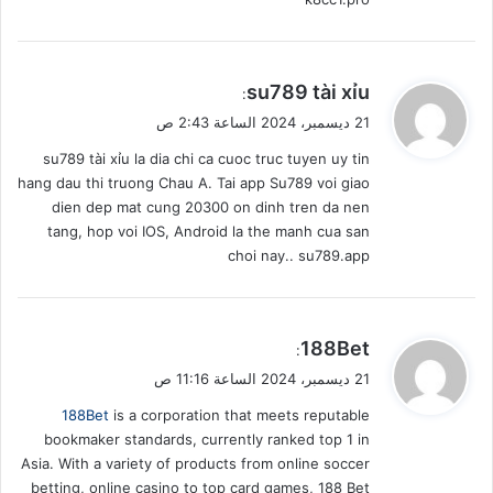
ي
su789 tài xỉu
:
ق
21 ديسمبر، 2024 الساعة 2:43 ص
و
su789 tài xỉu la dia chi ca cuoc truc tuyen uy tin
ل
hang dau thi truong Chau A. Tai app Su789 voi giao
dien dep mat cung 20300 on dinh tren da nen
tang, hop voi IOS, Android la the manh cua san
choi nay.. su789.app
ي
188Bet
:
ق
21 ديسمبر، 2024 الساعة 11:16 ص
و
188Bet
is a corporation that meets reputable
ل
bookmaker standards, currently ranked top 1 in
Asia. With a variety of products from online soccer
betting, online casino to top card games, 188 Bet