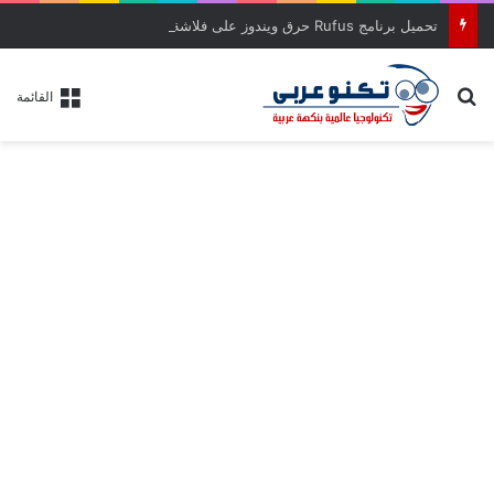
تحميل برنامج Rufus حرق ويندوز على فلاشة
بحث عن
القائمة