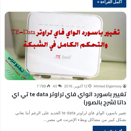
أكمل القراءة »
Ahmed Elgarnosy
12 أكتوبر، 2016
40
1٬789
تغيير باسورد الواي فاي لراوتر te data تي اي
داتا (شرح بالصور)
تغيير باسورد الواي فاي لراوتر te data الجديد على الرغم أننا نعاني
بشكل كبير من مشاكل وبطء الإنترنت في مصر…