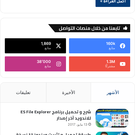
أكمل القراءة »
تابعنا من خلال منصات التواصل
1,869
160k
متابع
متابع
38٬000
1.3M
مشتركًا
متابع
الأشهر
الأخيرة
تعليقات
شرح و تحميل برنامج ES File Explorer
للاندويد آخر إصدار
13 مايو، 2017
طريقة تحميل و تثبيت ويندوز 11 نسخة