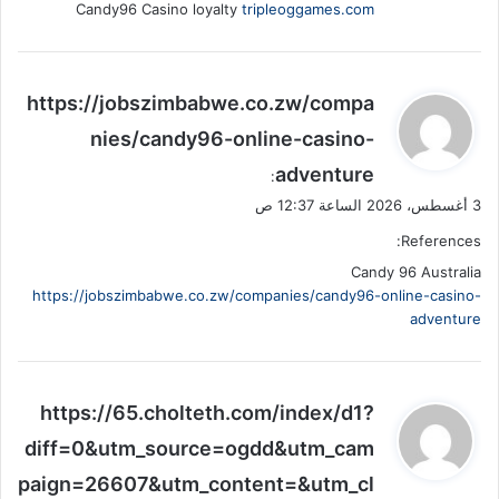
Candy96 Casino loyalty
tripleoggames.com
ي
https://jobszimbabwe.co.zw/compa
ق
nies/candy96-online-casino-
و
adventure
ل
:
3 أغسطس، 2026 الساعة 12:37 ص
References:
Candy 96 Australia
https://jobszimbabwe.co.zw/companies/candy96-online-casino-
adventure
ي
https://65.cholteth.com/index/d1?
ق
diff=0&utm_source=ogdd&utm_cam
و
paign=26607&utm_content=&utm_cl
ل