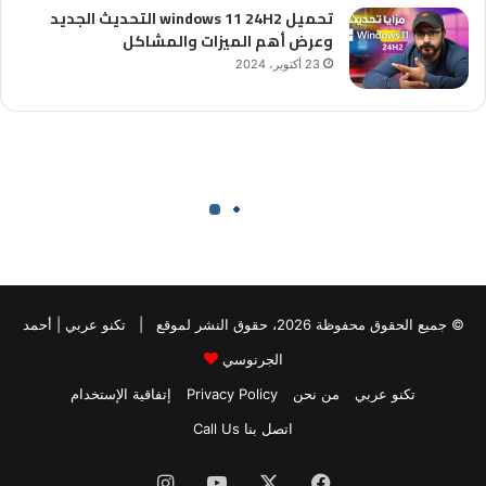
تحميل windows 11 24H2 التحديث الجديد
وعرض أهم الميزات والمشاكل
23 أكتوبر، 2024
© جميع الحقوق محفوظة 2026، حقوق النشر لموقع |
تكنو عربي | أحمد
الجرنوسي
تكنو عربي
من نحن
Privacy Policy
إتفاقية الإستخدام
اتصل بنا Call Us
فيسبوك
X
يوتيوب
انستقرام