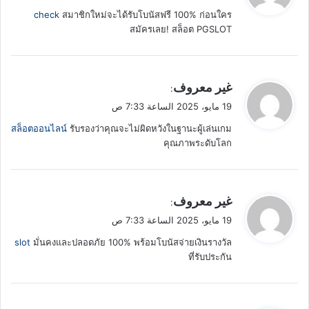
و
check
สมาชิกใหม่จะได้รับโบนัสฟรี 100% ก่อนใคร
ل
สมัครเลย! สล็อต PGSLOT
ي
غير معروف
:
ق
19 مايو، 2025 الساعة 7:33 ص
و
สล็อตออนไลน์
รับรองว่าคุณจะไม่ผิดหวังในฐานะผู้เล่นเกม
ل
คุณภาพระดับโลก
ي
غير معروف
:
ق
19 مايو، 2025 الساعة 7:33 ص
و
slot
มั่นคงและปลอดภัย 100% พร้อมโบนัสจ่ายเงินรางวัล
ل
ที่รับประกัน