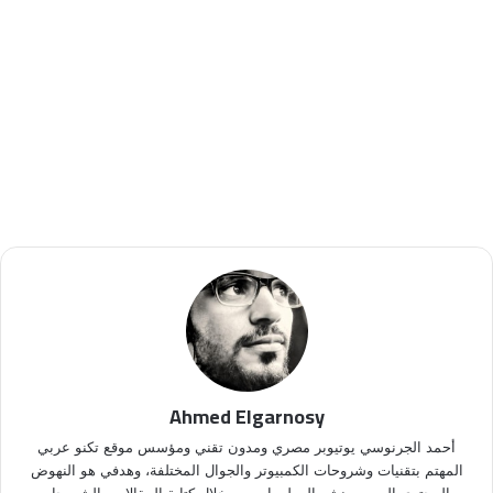
Ahmed Elgarnosy
أحمد الجرنوسي يوتيوبر مصري ومدون تقني ومؤسس موقع تكنو عربي
المهتم بتقنيات وشروحات الكمبيوتر والجوال المختلفة، وهدفي هو النهوض
بالمحتوى العربي ونشر المعلومات من خلال كتابة المقالات والشروحات