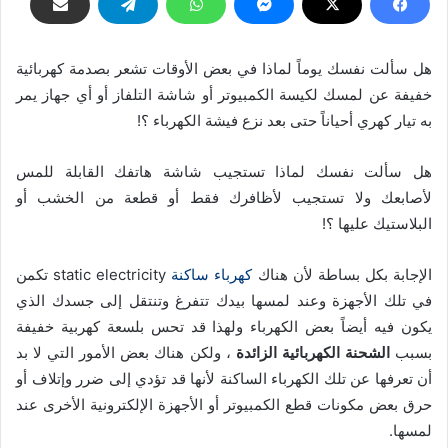
هل سألت نفسك يوماً لماذا في بعض الأوقات تشعر بصدمة كهربائية
خفيفة عن لمسك لكيسة الكمبيوتر أو شاشة التلفاز أو أي جهاز يمر
به تيار كهري أحياناً حتى بعد نزع فيشة الكهرباء ؟!
هل سألت نفسك لماذا تستجيب شاشة هاتفك القابلة للمس
لأصابعك ولا تستجيب لأظافرك فقط أو قطعة من الخشب أو
البلاستيك عليها ؟!
الإجابة بكل بساطة لأن هناك
كهرباء ساكنة
static electricity تكمن
في تلك الأجهزة وعند لمسها بيدك تتفرغ وتنتقل إلى جسدك الذي
يكون فيه أيضاً بعض الكهرباء ولهذا قد تحس بلسعة كهربية خفيفة
بسبب
الشحنة الكهربائية الزائدة
، ولكن هناك بعض الأمور التي لا بد
أن تعرفها عن تلك الكهرباء الساكنة لأنها قد تؤدي إلى ضرر وإتلاف أو
حرق بعض مكونات قطع الكمبيوتر أو الأجهزة الإلكترونية الأخرى عند
لمسها.