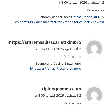
2 أغسطس، 2026 الساعة 3:00 م
References:
https://code.a100-
%random_anchor_text%
cn.com:8081/karissabarracl?tab=repositories&sort=newest
ي
https://srltremas.it/scarlettkimbro
:
ق
2 أغسطس، 2026 الساعة 3:16 م
و
References:
ل
Boomerang Casino Einzahlung
https://srltremas.it/scarlettkimbro
ي
tripleoggames.com
:
ق
2 أغسطس، 2026 الساعة 8:05 م
و
References:
ل