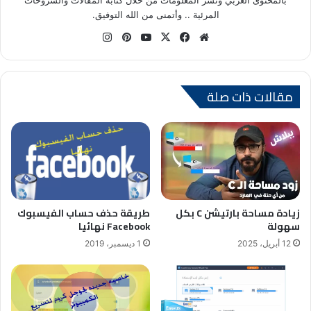
المرئية .. وأتمنى من الله التوفيق.
موق
في
X
يوتي
بينتي
انس
ع
سب
وب
ري
تقر
الوي
وك
س
ام
ب
ت
مقالات ذات صلة
طريقة حذف حساب الفيسبوك
زيادة مساحة بارتيشن C بكل
Facebook نهائيا
سهولة
1 ديسمبر، 2019
12 أبريل، 2025