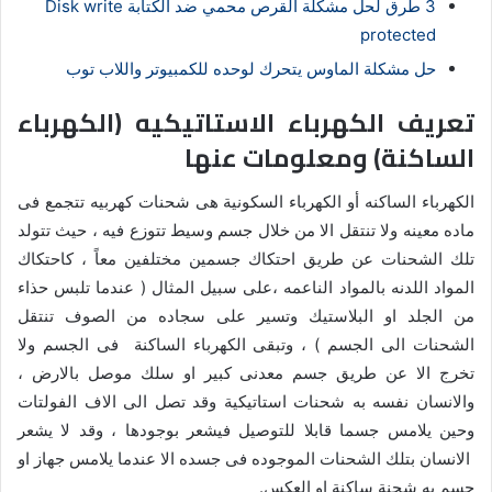
3 طرق لحل مشكلة القرص محمي ضد الكتابة Disk write
protected
حل مشكلة الماوس يتحرك لوحده للكمبيوتر واللاب توب
تعريف الكهرباء الاستاتيكيه (الكهرباء
الساكنة) ومعلومات عنها
الكهرباء الساكنه أو الكهرباء السكونية هى شحنات كهربيه تتجمع فى
ماده معينه ولا تنتقل الا من خلال جسم وسيط تتوزع فيه ، حيث تتولد
تلك الشحنات عن طريق احتكاك جسمين مختلفين معاً ، كاحتكاك
المواد اللدنه بالمواد الناعمه ،على سبيل المثال ( عندما تلبس حذاء
من الجلد او البلاستيك وتسير على سجاده من الصوف تنتقل
الشحنات الى الجسم ) ، وتبقى الكهرباء الساكنة فى الجسم ولا
تخرج الا عن طريق جسم معدنى كبير او سلك موصل بالارض ،
والانسان نفسه به شحنات استاتيكية وقد تصل الى الاف الفولتات
وحين يلامس جسما قابلا للتوصيل فيشعر بوجودها ، وقد لا يشعر
الانسان بتلك الشحنات الموجوده فى جسده الا عندما يلامس جهاز او
جسم به شحنة ساكنة او العكس.