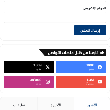
الموقع الإلكتروني
تابعنا من خلال منصات التواصل
1,869
160k
متابع
متابع
38٬000
1.3M
مشتركًا
متابع
الأشهر
الأخيرة
تعليقات