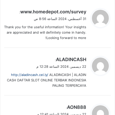
ي
www.homedepot.com/survey
:
ق
31 أغسطس، 2024 الساعة 8:56 ص
و
Thank you for the useful information! Your insights
ل
are appreciated and will definitely come in handy.
Looking forward to more!
ي
ALADINCASH
:
ق
22 ديسمبر، 2024 الساعة 12:28 م
و
http://aladincash.cel.ly/
ALADINCASH | ALADIN
ل
CASH DAFTAR SLOT ONLINE TERBAIK INDONESIA
PALING TERPERCAYA
ي
AON888
:
ق
22 ديسمبر، 2024 الساعة 12:41 م