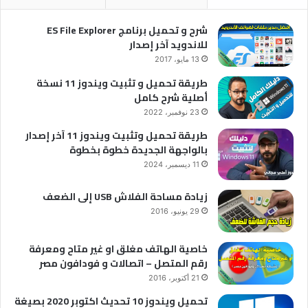
شرح و تحميل برنامج ES File Explorer
للاندويد آخر إصدار
13 مايو، 2017
طريقة تحميل و تثبيت ويندوز 11 نسخة
أصلية شرح كامل
23 نوفمبر، 2022
طريقة تحميل وتثبيت ويندوز 11 آخر إصدار
بالواجهة الجديدة خطوة بخطوة
11 ديسمبر، 2024
زيادة مساحة الفلاش USB إلى الضعف
29 يونيو، 2016
خاصية الهاتف مغلق او غير متاح ومعرفة
رقم المتصل – اتصالات و فودافون مصر
21 أكتوبر، 2016
تحميل ويندوز 10 تحديث اكتوبر 2020 بصيغة