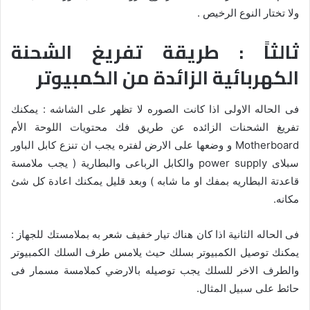
ولا تختار النوع الرخيص .
ثالثاً : طريقة تفريغ الشحنة
الكهربائية الزائدة من الكمبيوتر
فى الحاله الاولى اذا كانت الصوره لا تظهر على الشاشه : يمكنك
تفريغ الشحنات الزائده عن طريق فك محتويات اللوحة الأم
Motherboard و وضعها على الارض لفتره يجب ان تنزع كابل الباور
سبلاى power supply والكابل الرباعى والبطارية ( يجب ملامسة
قاعدتة البطاريه بمفك او ما شابه ) وبعد قليل يمكنك اعادة كل شئ
مكانه.
فى الحاله الثانية اذا كان هناك تيار خفيف شعر به بملامستك للجهاز :
يمكنك توصيل الكمبيوتر بسلك حيث يلامس طرف السلك الكمبيوتر
والطرف الاخر للسلك يجب توصيله بالارضي كملامسة مسمار فى
حائط على سبيل المثال.