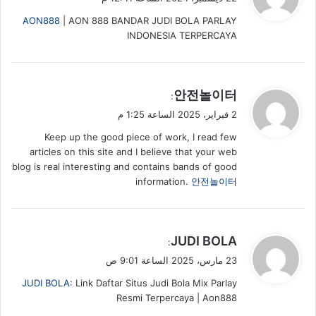
و
AON888
| AON 888 BANDAR JUDI BOLA PARLAY
ل
INDONESIA TERPERCAYA
ي
안전놀이터
:
ق
2 فبراير، 2025 الساعة 1:25 م
و
Keep up the good piece of work, I read few
ل
articles on this site and I believe that your web
blog is real interesting and contains bands of good
information.
안전놀이터
ي
JUDI BOLA
:
ق
23 مارس، 2025 الساعة 9:01 ص
و
JUDI BOLA
: Link Daftar Situs Judi Bola Mix Parlay
ل
Resmi Terpercaya | Aon888