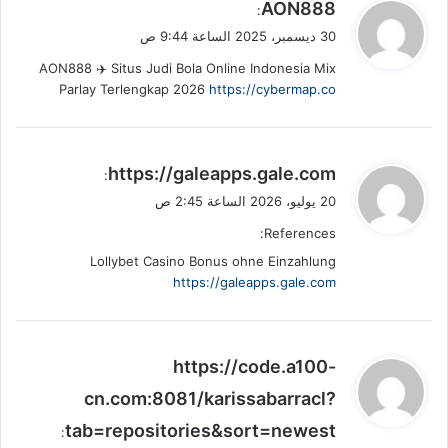
ي
AON888
:
ق
30 ديسمبر، 2025 الساعة 9:44 ص
و
AON888 ✈️ Situs Judi Bola Online Indonesia Mix
ل
Parlay Terlengkap 2026
https://cybermap.co
ي
https://galeapps.gale.com
:
ق
20 يوليو، 2026 الساعة 2:45 ص
و
References:
ل
Lollybet Casino Bonus ohne Einzahlung
https://galeapps.gale.com
ي
https://code.a100-
ق
cn.com:8081/karissabarracl?
و
tab=repositories&sort=newest
ل
: