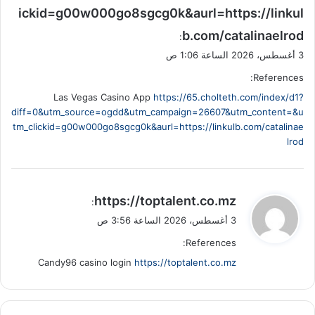
ickid=g00w000go8sgcg0k&aurl=https://linkul
b.com/catalinaelrod
:
3 أغسطس، 2026 الساعة 1:06 ص
References:
Las Vegas Casino App
https://65.cholteth.com/index/d1?
diff=0&utm_source=ogdd&utm_campaign=26607&utm_content=&u
tm_clickid=g00w000go8sgcg0k&aurl=https://linkulb.com/catalinae
lrod
ي
https://toptalent.co.mz
:
ق
3 أغسطس، 2026 الساعة 3:56 ص
و
References:
ل
Candy96 casino login
https://toptalent.co.mz