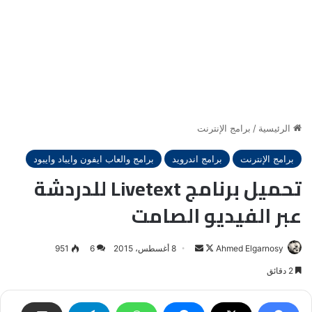
الرئيسية
/
برامج الإنترنت
برامج الإنترنت
برامج اندرويد
برامج والعاب ايفون وايباد وايبود
تحميل برنامج Livetext للدردشة
عبر الفيديو الصامت
Ahmed Elgarnosy
Follow
أرسل
8 أغسطس، 2015
6
951
on
بريدا
2 دقائق
X
إلكترونيا