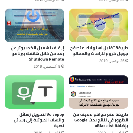
طريقة تقليل استهلاك متصفح
إيقاف تشغيل الكمبيوتر عن
جوجل كروم للرامات والمعالج
بعد من خلال هاتفك ببرنامج
Shutdown Remote
26 نوفمبر، 2019
8 أغسطس، 2019
طريقة منع مواقع معينة من
Voicepop لتحويل رسائل
الظهور في نتائج بحث Google
واتساب الصوتية إلى رسائل
بإضافة uBlacklist
نصية
3 أغسطس، 2019
1 أغسطس، 2019