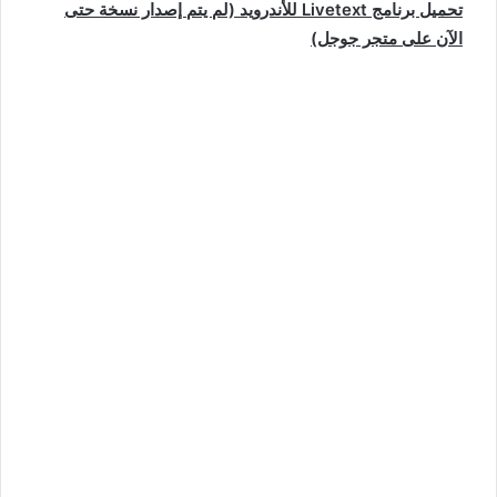
تحميل برنامج Livetext للأندرويد (لم يتم إصدار نسخة حتى
الآن على متجر جوجل)