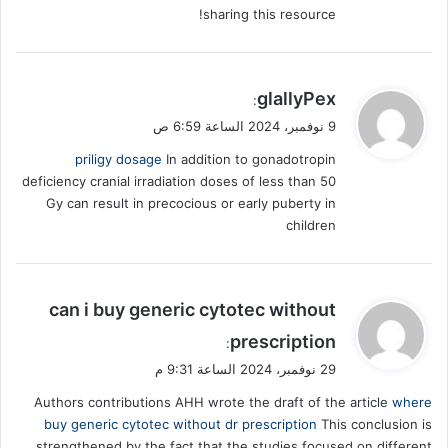
sharing this resource!
ي
glallyPex
:
ق
9 نوفمبر، 2024 الساعة 6:59 ص
و
priligy dosage
In addition to gonadotropin
ل
deficiency cranial irradiation doses of less than 50
Gy can result in precocious or early puberty in
children
ي
can i buy generic cytotec without
ق
prescription
:
و
29 نوفمبر، 2024 الساعة 9:31 م
ل
Authors contributions AHH wrote the draft of the article
where
buy generic cytotec without dr prescription
This conclusion is
strengthened by the fact that the studies focused on different