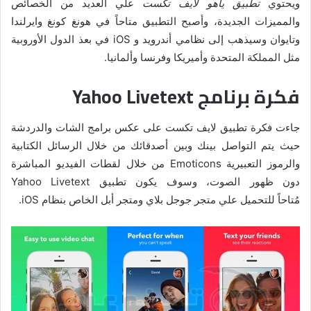
ويحتوي
تطبيق ياهو لايف تكست
علي العديد من الخصائص
والمميزات الجديدة، وأصبح التطبيق متاحاً في هونغ كونغ وايرلندا
وتايوان وسيذهب إلى نظامي أندرويد و iOS في بعذ الدول الأوروبية
مثل المملكة المتحدة وأميريكا وفرنسا وألمانيا.
فكرة برنامج Yahoo Livetext
جاءت فكرة تطبيق لايف تكست على عكس برامج الشات والدردشة
حيث يتم التواصل بينك وبين أصدقائك من خلال الرسائل الكتابية
والرموز التعبيرية Emoticons من خلال لقطات الفيديو المباشرة
دون ظهور الصوت، وسوف يكون تطبيق Yahoo Livetext
مُتاحاً للتحميل علي متجر جوجل بلاي ومتجر أبل الخاص بنظام iOS.