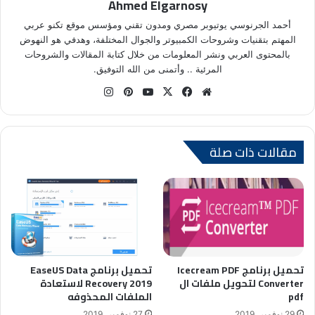
Ahmed Elgarnosy
أحمد الجرنوسي يوتيوبر مصري ومدون تقني ومؤسس موقع تكنو عربي
المهتم بتقنيات وشروحات الكمبيوتر والجوال المختلفة، وهدفي هو النهوض
بالمحتوى العربي ونشر المعلومات من خلال كتابة المقالات والشروحات
المرئية .. وأتمنى من الله التوفيق.
موق
في
X
يوتي
بينتي
انس
ع
سب
وب
ري
تقر
الوي
وك
س
ام
ب
ت
مقالات ذات صلة
تحميل برنامج Icecream PDF
تحميل برنامج EaseUS Data
Converter لتحويل ملفات ال
Recovery 2019 لاستعادة
pdf
الملفات المحذوفه
29 نوفمبر، 2019
27 نوفمبر، 2019