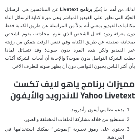
لذلك من أهم ما يُميّز
برنامج Livetext
عن المنافسين هي الرسائل
الحيّة التي تظهر على الفيديو المباشر وهي ميزة كتابة الرسائل اثناء
مكالمات الفيديو بمعني أنه بدلاً من المراسلة عن طريق الكتابة فقط
دون معرفة ردود افعال الشخص الذي نقوم بمحادثته، يقوم الشخص
بمحادثة صديقه عن طريق الكتابة وفي نفس الوقت يتمكن من رؤيته
عبر الفيديو ولكن هذه المرة بدون صوت؛ وقد تتسائل لماذا
جعلت الشركة التواصل بدون صوت؟ والإجابة أن أبحاث الشركة أكدّت
بأن أكثر الناس يحبون التواصل دون أن يظهر صوته للطرف الآخر.
مميزات برنامج ياهو لايف تكست
Yahoo Livetext للاندرويد والأيفون
يدعم نظامي أيفون وأندرويد.
تستطيع من خلاله مشاركة الملفات المختلفة والصور.
يحتوي على رموز تعبيرية “إيموشن” يمكنك استخدامها في
الدردشة.