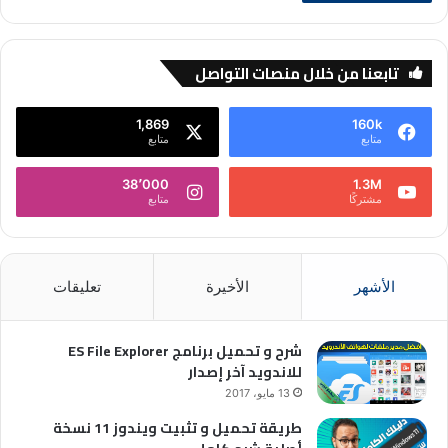
تابعنا من خلال منصات التواصل
1,869
160k
متابع
متابع
38٬000
1.3M
مشتركًا
متابع
الأشهر
الأخيرة
تعليقات
شرح و تحميل برنامج ES File Explorer
للاندويد آخر إصدار
13 مايو، 2017
طريقة تحميل و تثبيت ويندوز 11 نسخة