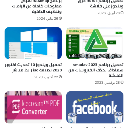
تحميل برنامج Rufus حرق
برنامج RAMMap لعرض
ويندوز على فلاشة
معلومات كاملة عن الرامات
وتنظيف الذاكرة
28 أبريل، 2026
26 يناير، 2024
تحميل ويندوز 10 تحديث اكتوبر
تحميل برنامج smadav 2023
2020 بصيغة iso رابط مباشر
سماداف لحذف الفيروسات من
الفلاشة
22 أكتوبر، 2020
28 نوفمبر، 2023