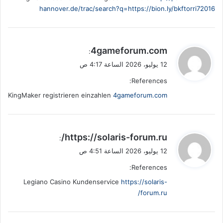
hannover.de/trac/search?q=https://bion.ly/bkftorri72016
ي
4gameforum.com
:
ق
12 يوليو، 2026 الساعة 4:17 ص
و
References:
ل
KingMaker registrieren einzahlen
4gameforum.com
ي
https://solaris-forum.ru/
:
ق
12 يوليو، 2026 الساعة 4:51 ص
و
References:
ل
Legiano Casino Kundenservice
https://solaris-
forum.ru/