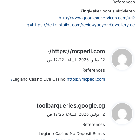
References:
KingMaker bonus aktivieren
http://www.googleadservices.com/url?
q=https://de.trustpilot.com/review/beyondjewellery.de
ي
https://mcpedl.com/
:
ق
12 يوليو، 2026 الساعة 12:22 ص
و
References:
ل
Legiano Casino Live Casino
https://mcpedl.com/
ي
toolbarqueries.google.cg
:
ق
12 يوليو، 2026 الساعة 12:26 ص
و
References:
ل
Legiano Casino No Deposit Bonus