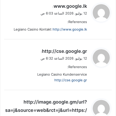
ي
www.google.lk
:
ق
12 يوليو، 2026 الساعة 6:03 ص
و
References:
ل
Legiano Casino Kontakt
http://www.google.lk
ي
http://cse.google.gr
:
ق
12 يوليو، 2026 الساعة 6:32 ص
و
References:
ل
Legiano Casino Kundenservice
http://cse.google.gr
ي
http://image.google.gm/url?
ق
sa=j&source=web&rct=j&url=https:/
و