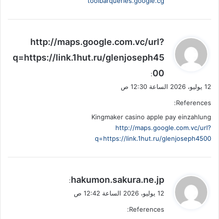
toolbarqueries.google.cg
ي
http://maps.google.com.vc/url?
ق
q=https://link.1hut.ru/glenjoseph45
و
00
ل
:
12 يوليو، 2026 الساعة 12:30 ص
References:
Kingmaker casino apple pay einzahlung
http://maps.google.com.vc/url?
q=https://link.1hut.ru/glenjoseph4500
ي
hakumon.sakura.ne.jp
:
ق
12 يوليو، 2026 الساعة 12:42 ص
و
References:
ل