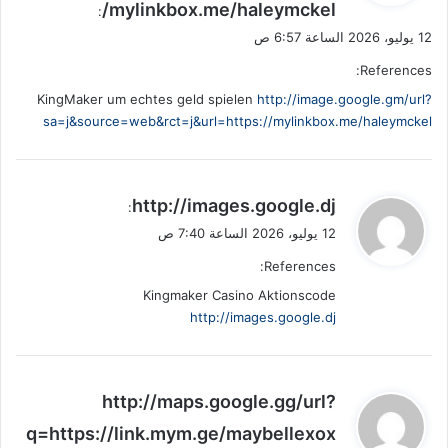
/mylinkbox.me/haleymckel
ل
:
12 يوليو، 2026 الساعة 6:57 ص
References:
KingMaker um echtes geld spielen
http://image.google.gm/url?
sa=j&source=web&rct=j&url=https://mylinkbox.me/haleymckel
ي
http://images.google.dj
:
ق
12 يوليو، 2026 الساعة 7:40 ص
و
References:
ل
Kingmaker Casino Aktionscode
http://images.google.dj
ي
http://maps.google.gg/url?
ق
q=https://link.mym.ge/maybellexox
و