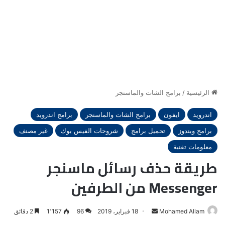
الرئيسية
/
برامج الشات والماسنجر
اندرويد
ايفون
برامج الشات والماسنجر
برامج اندرويد
برامج ويندوز
تحميل برامج
شروحات الفيس بوك
غير مصنف
معلومات تقنية
طريقة حذف رسائل ماسنجر
Messenger من الطرفين
أرسل
Mohamed Allam
18 فبراير، 2019
96
1٬157
2 دقائق
بريدا