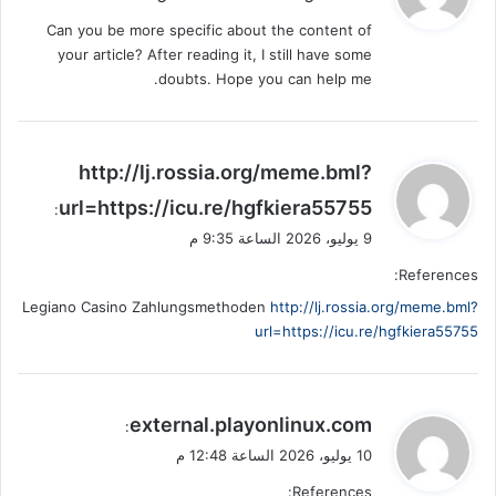
و
Can you be more specific about the content of
ل
your article? After reading it, I still have some
doubts. Hope you can help me.
ي
http://lj.rossia.org/meme.bml?
ق
url=https://icu.re/hgfkiera55755
:
و
9 يوليو، 2026 الساعة 9:35 م
ل
References:
Legiano Casino Zahlungsmethoden
http://lj.rossia.org/meme.bml?
url=https://icu.re/hgfkiera55755
ي
external.playonlinux.com
:
ق
10 يوليو، 2026 الساعة 12:48 م
و
References:
ل