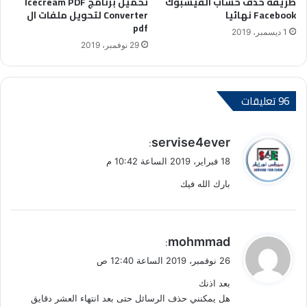
تحميل برنامج Icecream PDF
طريقة حذف حساب الفيسبوك
Converter لتحويل ملفات ال
Facebook نهائيا
pdf
1 ديسمبر، 2019
29 نوفمبر، 2019
‫96 تعليقات
ي
servise4ever
:
ق
18 فبراير، 2019 الساعة 10:42 م
و
بارك الله فيك
ل
ي
mohmmad
:
ق
26 نوفمبر، 2019 الساعة 12:40 ص
و
بعد اذنك
ل
هل يمكنني حذف الرسائل حتى بعد انتهاء العشر دقايق