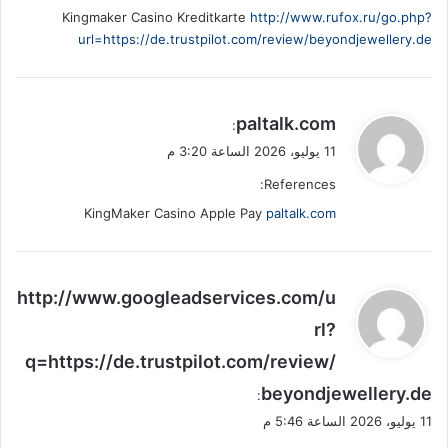
Kingmaker Casino Kreditkarte
http://www.rufox.ru/go.php?
url=https://de.trustpilot.com/review/beyondjewellery.de
ي
paltalk.com
:
ق
11 يوليو، 2026 الساعة 3:20 م
و
References:
ل
KingMaker Casino Apple Pay
paltalk.com
ي
http://www.googleadservices.com/u
ق
rl?
و
q=https://de.trustpilot.com/review/
ل
beyondjewellery.de
:
11 يوليو، 2026 الساعة 5:46 م