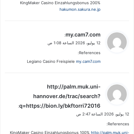
KingMaker Casino Einzahlungsbonus 200%
hakumon.sakura.ne.jp
ي
my.cam7.com
:
ق
12 يوليو، 2026 الساعة 1:08 ص
و
References:
ل
Legiano Casino Freispiele
my.cam7.com
ي
http://palm.muk.uni-
ق
hannover.de/trac/search?
و
q=https://bion.ly/bkftorri72016
ل
:
12 يوليو، 2026 الساعة 2:47 ص
References:
KingMaker Casino Einzahlungsbonus 100%
http://palm.muk.uni-