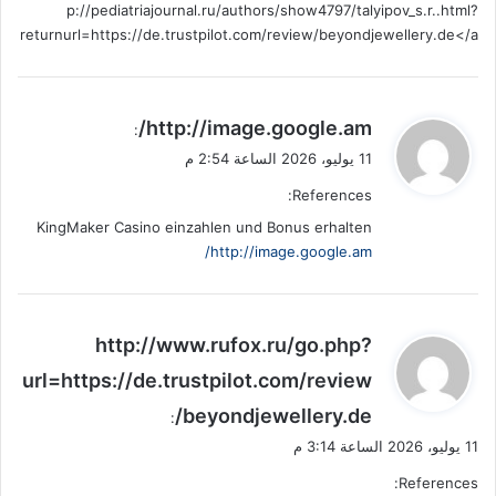
p://pediatriajournal.ru/authors/show4797/talyipov_s.r..html?
returnurl=https://de.trustpilot.com/review/beyondjewellery.de</a
ي
http://image.google.am/
:
ق
11 يوليو، 2026 الساعة 2:54 م
و
References:
ل
KingMaker Casino einzahlen und Bonus erhalten
http://image.google.am/
ي
http://www.rufox.ru/go.php?
ق
url=https://de.trustpilot.com/review
و
/beyondjewellery.de
ل
:
11 يوليو، 2026 الساعة 3:14 م
References: