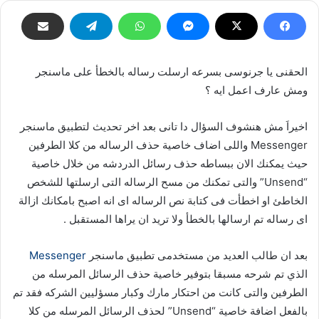
إلكترونيا
الحقنى يا جرنوسى بسرعه ارسلت رساله بالخطأ على ماسنجر
ومش عارف اعمل ايه ؟
اخيراَ مش هنشوف السؤال دا تانى بعد اخر تحديث لتطبيق ماسنجر
Messenger واللى اضاف خاصية حذف الرساله من كلا الطرفين
حيث يمكنك الان ببساطه حذف رسائل الدردشه من خلال خاصية
“Unsend” والتى تمكنك من مسح الرساله التى ارسلتها للشخص
الخاطئ او اخطأت فى كتابة نص الرساله اى انه اصبح بامكانك ازالة
اى رساله تم ارسالها بالخطأ ولا تريد ان يراها المستقبل .
بعد ان طالب العديد من مستخدمى تطبيق ماسنجر
Messenger
الذي تم شرحه مسبقا بتوفير خاصية حذف الرسائل المرسله من
الطرفين والتى كانت من احتكار مارك وكبار مسؤليين الشركه فقد تم
بالفعل اضافة خاصية “Unsend” لحذف الرسائل المرسله من كلا