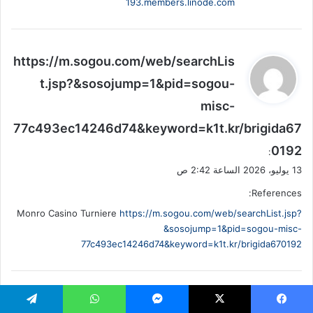
193.members.linode.com
ي
https://m.sogou.com/web/searchLis
ق
t.jsp?&sosojump=1&pid=sogou-
و
misc-
ل
77c493ec14246d74&keyword=k1t.kr/brigida67
0192
:
13 يوليو، 2026 الساعة 2:42 ص
References:
Monro Casino Turniere
https://m.sogou.com/web/searchList.jsp?
&sosojump=1&pid=sogou-misc-
77c493ec14246d74&keyword=k1t.kr/brigida670192
ي
http://notable.math.ucdavis.edu
:
يسبوك
X
ماسنجر
واتساب
تيلقرام