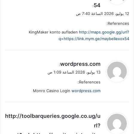
54
ل
:
12 يوليو، 2026 الساعة 7:40 ص
References:
KingMaker konto aufladen
http://maps.google.gg/url?
q=https://link.mym.ge/maybellexox54
ي
wordpress.com
:
ق
13 يوليو، 2026 الساعة 1:09 ص
و
References:
ل
Monro Casino Login
wordpress.com
ي
http://toolbarqueries.google.co.ug/u
ق
rl?
و