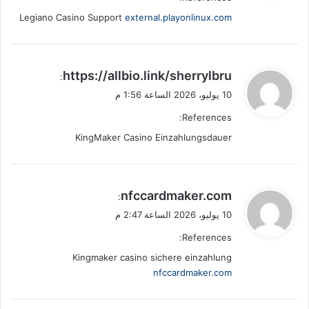
Legiano Casino Support
external.playonlinux.com
ي
https://allbio.link/sherrylbru
:
ق
10 يوليو، 2026 الساعة 1:56 م
و
References:
ل
KingMaker Casino Einzahlungsdauer
ي
nfccardmaker.com
:
ق
10 يوليو، 2026 الساعة 2:47 م
و
References:
ل
Kingmaker casino sichere einzahlung
nfccardmaker.com