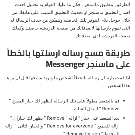
الطرفين بتطبيق ماسنجر ، فكل ما عليك القيام به تحميل احدث
اصدار لتطبيق ماسنجر او تحديث التطبيق المثبت على هاتفك من
خلال جوجل بلاى لتتوفر تلك الخاصيه وتتمكن من حذف الرسالة له
التى تقوم بارسالها لاصدقائك من صفحة الدردشه خاصتك وكذلك
صفحة الدردشه لدى اصدقائك .
طريقة مسح رساله ارسلتها بالخطأ
على ماسنجر Messenger
اذا قمت بارسال رساله بالخطأ لشخص ما وتريد مسحها قبل ان يراها
هذا الشخص
قم بالضغط مطولاً على تلك الرساله ليظهر لك خيار المسح ”
Remove ” اسفل الشاشه
بعد الضغط على خيار ” ازاله ” Remove ” يظهر لك خياران ”
ازاله للجميع ” Remove for everyone ” والخيار الثانى ” ازاله
لك فقط ” Remove for you “