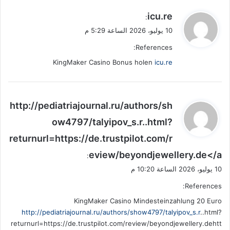
ي
icu.re
:
ق
10 يوليو، 2026 الساعة 5:29 م
و
References:
ل
KingMaker Casino Bonus holen
icu.re
ي
http://pediatriajournal.ru/authors/sh
ق
ow4797/talyipov_s.r..html?
و
returnurl=https://de.trustpilot.com/r
ل
eview/beyondjewellery.de</a
:
10 يوليو، 2026 الساعة 10:20 م
References:
KingMaker Casino Mindesteinzahlung 20 Euro
http://pediatriajournal.ru/authors/show4797/talyipov_s.r
..html?
returnurl=https://de.trustpilot.com/review/beyondjewellery.dehtt