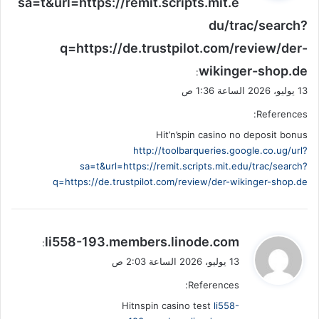
sa=t&url=https://remit.scripts.mit.e
ل
du/trac/search?
q=https://de.trustpilot.com/review/der-
wikinger-shop.de
:
13 يوليو، 2026 الساعة 1:36 ص
References:
Hit’n’spin casino no deposit bonus
http://toolbarqueries.google.co.ug/url?
sa=t&url=https://remit.scripts.mit.edu/trac/search?
q=https://de.trustpilot.com/review/der-wikinger-shop.de
ي
li558-193.members.linode.com
:
ق
13 يوليو، 2026 الساعة 2:03 ص
و
References:
ل
Hitnspin casino test
li558-