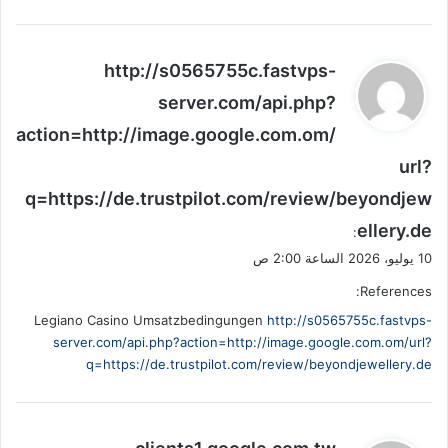
ي
http://s0565755c.fastvps-
ق
server.com/api.php?
و
action=http://image.google.com.om/
ل
url?
q=https://de.trustpilot.com/review/beyondjew
ellery.de
:
10 يوليو، 2026 الساعة 2:00 ص
References:
Legiano Casino Umsatzbedingungen
http://s0565755c.fastvps-
server.com/api.php?action=http://image.google.com.om/url?
q=https://de.trustpilot.com/review/beyondjewellery.de
ي