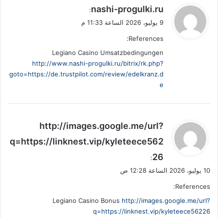
ي
nashi-progulki.ru
:
ق
9 يوليو، 2026 الساعة 11:33 م
و
References:
ل
Legiano Casino Umsatzbedingungen
http://www.nashi-progulki.ru/bitrix/rk.php?
goto=https://de.trustpilot.com/review/edelkranz.d
e
ي
http://images.google.me/url?
ق
q=https://linknest.vip/kyleteece562
و
26
ل
:
10 يوليو، 2026 الساعة 12:28 ص
References:
Legiano Casino Bonus
http://images.google.me/url?
q=https://linknest.vip/kyleteece56226