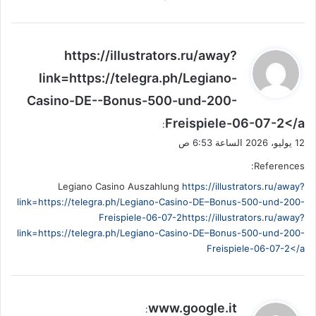
ي
https://illustrators.ru/away?
ق
link=https://telegra.ph/Legiano-
و
Casino-DE--Bonus-500-und-200-
ل
Freispiele-06-07-2</a
:
12 يوليو، 2026 الساعة 6:53 ص
References:
Legiano Casino Auszahlung
https://illustrators.ru/away?
link=https://telegra.ph/Legiano-Casino-DE–Bonus-500-und-200-
Freispiele-06-07-2https://illustrators.ru/away?
link=https://telegra.ph/Legiano-Casino-DE–Bonus-500-und-200-
Freispiele-06-07-2</a
ي
www.google.it
: