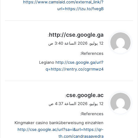
https://www.camslaid.com/external_link/?
url=https://tzu.to/fvegB
ي
http://cse.google.ga
:
ق
12 يوليو، 2026 الساعة 3:40 ص
و
References:
ل
Legiano
http://cse.google.ga/url?
q=https://rentry.co/cgrrmwz4
ي
cse.google.ac
:
ق
12 يوليو، 2026 الساعة 4:37 ص
و
References:
ل
Kingmaker casino banküberweisung einzahlen
http://cse.google.ac/url?sa=i&url=https://qr-
th.com/candrasaavedra