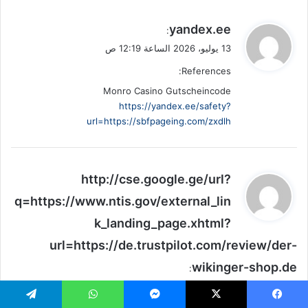
ي
yandex.ee
:
ق
13 يوليو، 2026 الساعة 12:19 ص
و
References:
ل
Monro Casino Gutscheincode
https://yandex.ee/safety?
url=https://sbfpageing.com/zxdlh
ي
http://cse.google.ge/url?
ق
q=https://www.ntis.gov/external_lin
و
k_landing_page.xhtml?
ل
url=https://de.trustpilot.com/review/der-
wikinger-shop.de
:
13 يوليو، 2026 الساعة 12:28 ص