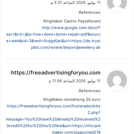
11 يوليو، 2026 الساعة 5:31 م
و
References:
ل
Kingmaker Casino Paysafecard
http://www.google.com.sb/url?
sa=t&rct=j&q=how+does+bone+repair+pdf&sourc
e=web&cd=3&ved=0cdgqfjac&url=https://de.trust
pilot.com/review/beyondjewellery.de
ي
https://freeadvertisingforyou.com
:
ق
11 يوليو، 2026 الساعة 11:56 م
و
References:
ل
KingMaker einzahlung 20 euro
https://freeadvertisingforyou.com/footeradsclicks
2.php?
message=You%20have%20already%20received%2
0credit%20for%20this%20link&url=https://nfccard
maker.com/olgacornell274