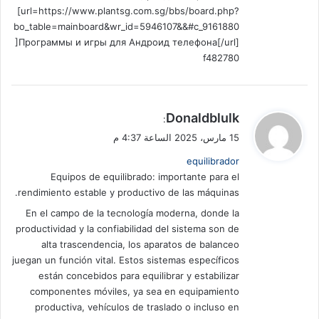
[url=https://www.plantsg.com.sg/bbs/board.php?
bo_table=mainboard&wr_id=5946107&&#c_9161880
]Программы и игры для Андроид телефона[/url]
f482780
ي
Donaldblulk
:
ق
15 مارس، 2025 الساعة 4:37 م
و
equilibrador
ل
Equipos de equilibrado: importante para el
rendimiento estable y productivo de las máquinas.
En el campo de la tecnología moderna, donde la
productividad y la confiabilidad del sistema son de
alta trascendencia, los aparatos de balanceo
juegan un función vital. Estos sistemas específicos
están concebidos para equilibrar y estabilizar
componentes móviles, ya sea en equipamiento
productiva, vehículos de traslado o incluso en