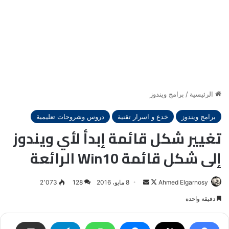
الرئيسية
/
برامج ويندوز
برامج ويندوز
خدع و اسرار تقنية
دروس وشروحات تعليمية
تغيير شكل قائمة إبدأ لأي ويندوز
إلى شكل قائمة Win10 الرائعة
Ahmed Elgarnosy
Follow
أرسل
8 مايو، 2016
128
2٬073
on
بريدا
دقيقة واحدة
X
إلكترونيا