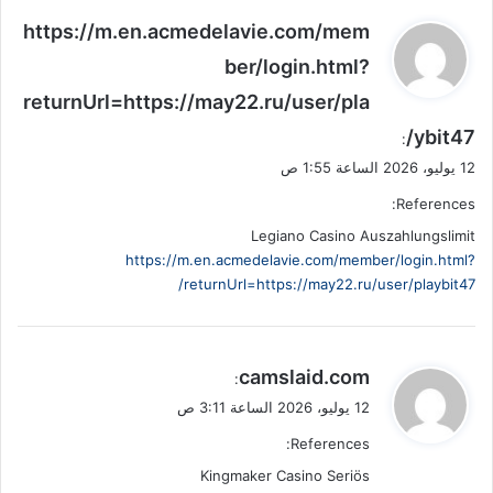
ي
https://m.en.acmedelavie.com/mem
ق
ber/login.html?
و
returnUrl=https://may22.ru/user/pla
ل
ybit47/
:
12 يوليو، 2026 الساعة 1:55 ص
References:
Legiano Casino Auszahlungslimit
https://m.en.acmedelavie.com/member/login.html?
returnUrl=https://may22.ru/user/playbit47/
ي
camslaid.com
:
ق
12 يوليو، 2026 الساعة 3:11 ص
و
References:
ل
Kingmaker Casino Seriös