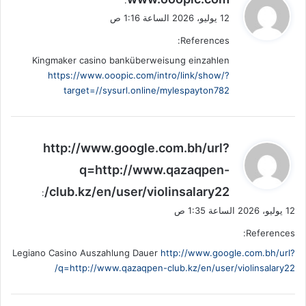
:
ق
12 يوليو، 2026 الساعة 1:16 ص
و
References:
ل
Kingmaker casino banküberweisung einzahlen
https://www.ooopic.com/intro/link/show/?
target=//sysurl.online/mylespayton782
ي
http://www.google.com.bh/url?
ق
q=http://www.qazaqpen-
و
club.kz/en/user/violinsalary22/
ل
:
12 يوليو، 2026 الساعة 1:35 ص
References:
Legiano Casino Auszahlung Dauer
http://www.google.com.bh/url?
q=http://www.qazaqpen-club.kz/en/user/violinsalary22/