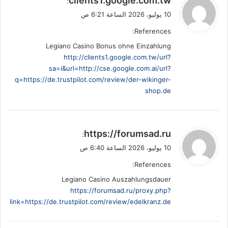
clients1.google.com.tw
:
ق
10 يوليو، 2026 الساعة 6:21 ص
و
References:
ل
Legiano Casino Bonus ohne Einzahlung
http://clients1.google.com.tw/url?
sa=i&url=http://cse.google.com.ai/url?
q=https://de.trustpilot.com/review/der-wikinger-
shop.de
ي
https://forumsad.ru
:
ق
10 يوليو، 2026 الساعة 6:40 ص
و
References:
ل
Legiano Casino Auszahlungsdauer
https://forumsad.ru/proxy.php?
link=https://de.trustpilot.com/review/edelkranz.de