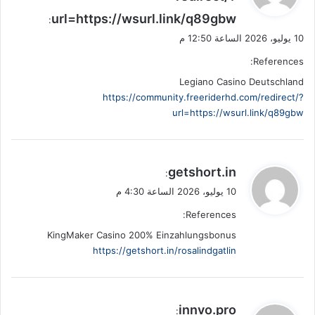
و
url=https://wsurl.link/q89gbw
ل
:
10 يوليو، 2026 الساعة 12:50 م
References:
Legiano Casino Deutschland
https://community.freeriderhd.com/redirect/?
url=https://wsurl.link/q89gbw
ي
getshort.in
:
ق
10 يوليو، 2026 الساعة 4:30 م
و
References:
ل
KingMaker Casino 200% Einzahlungsbonus
https://getshort.in/rosalindgatlin
ي
innvo.pro
: