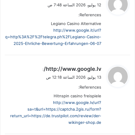
ق
12 يوليو، 2026 الساعة 7:48 ص
و
References:
ل
Legiano Casino Alternative
http://www.google.it/url?
q=http%3A%2F%2Ftelegra.ph%2FLegiano-Casino-
2025-Ehrliche-Bewertung–Erfahrungen-06-07
ي
http://www.google.lv/
:
ق
13 يوليو، 2026 الساعة 12:18 ص
و
References:
ل
Hitnspin casino freispiele
http://www.google.lv/url?
sa=t&url=https://captcha.2gis.ru/form?
return_url=https://de.trustpilot.com/review/der-
wikinger-shop.de