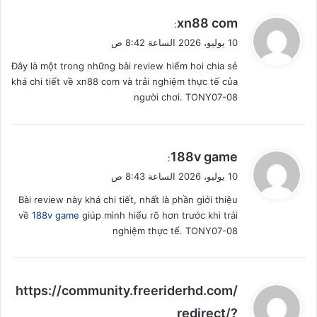
ي
xn88 com
:
ق
10 يوليو، 2026 الساعة 8:42 ص
و
Đây là một trong những bài review hiếm hoi chia sẻ
ل
khá chi tiết về xn88 com và trải nghiệm thực tế của
người chơi. TONY07-08
ي
188v game
:
ق
10 يوليو، 2026 الساعة 8:43 ص
و
Bài review này khá chi tiết, nhất là phần giới thiệu
ل
về
188v game
giúp mình hiểu rõ hơn trước khi trải
nghiệm thực tế. TONY07-08
ي
https://community.freeriderhd.com/
ق
redirect/?