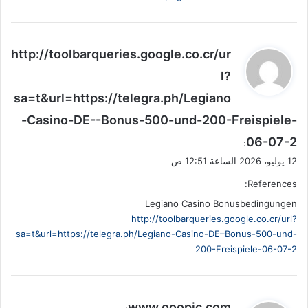
ي
http://toolbarqueries.google.co.cr/ur
ق
l?
و
sa=t&url=https://telegra.ph/Legiano
ل
-Casino-DE--Bonus-500-und-200-Freispiele-
06-07-2
:
12 يوليو، 2026 الساعة 12:51 ص
References:
Legiano Casino Bonusbedingungen
http://toolbarqueries.google.co.cr/url?
sa=t&url=https://telegra.ph/Legiano-Casino-DE–Bonus-500-und-
200-Freispiele-06-07-2
ي
www.ooopic.com