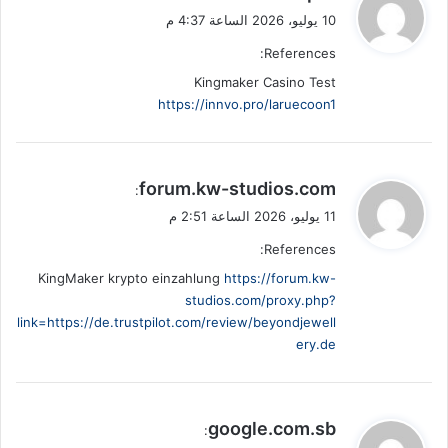
ق
10 يوليو، 2026 الساعة 4:37 م
و
References:
ل
Kingmaker Casino Test
https://innvo.pro/laruecoon1
ي
forum.kw-studios.com
:
ق
11 يوليو، 2026 الساعة 2:51 م
و
References:
ل
KingMaker krypto einzahlung
https://forum.kw-
studios.com/proxy.php?
link=https://de.trustpilot.com/review/beyondjewell
ery.de
ي
google.com.sb
:
ق