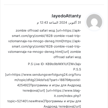
ي
layedoAttanty
:
ق
31 أكتوبر، 2024 الساعة 12:43 م
و
zombie offroad safari мод [url=https://apk-
ل
smart.com/igry/zombi/1628-zombie-road-trip-
vzlomannaja-na-mnogo-deneg.html]https://apk-
smart.com/igry/zombi/1628-zombie-road-trip-
vzlomannaja-na-mnogo-deneg.html[/url] zombie
offroad safari мод
P.S Live ID: K89Io9blWX1UfZWv3ajv
P.S.S
[url=https://www.sendungsverfolgung24.org/foru
m/topic/dfdg234dsfsd/?part=18876#postid-
425492]Программы и игры для Андроид
телефона[/url] [url=https://www.blag-
it.com/index.php?
topic=521401.new#new]Программы и игры для
Андроид телефона[/url]