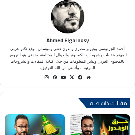
Ahmed Elgarnosy
أحمد الجرنوسي يوتيوبر مصري ومدون تقني ومؤسس موقع تكنو عربي
المهتم بتقنيات وشروحات الكمبيوتر والجوال المختلفة، وهدفي هو النهوض
بالمحتوى العربي ونشر المعلومات من خلال كتابة المقالات والشروحات
المرئية .. وأتمنى من الله التوفيق.
موق
في
X
يوتي
بينتي
انس
ع
سب
وب
ري
تقر
الوي
وك
س
ام
ب
ت
مقالات ذات صلة