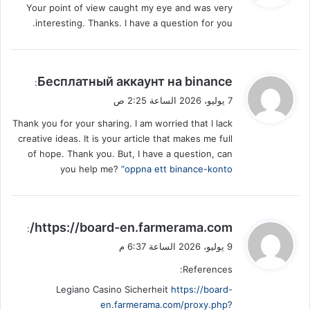
Your point of view caught my eye and was very
ل
interesting. Thanks. I have a question for you.
ي
Бесплатный аккаунт на binance
:
ق
7 يوليو، 2026 الساعة 2:25 ص
و
Thank you for your sharing. I am worried that I lack
ل
creative ideas. It is your article that makes me full
of hope. Thank you. But, I have a question, can
you help me?
“oppna ett binance-konto
ي
https://board-en.farmerama.com/
:
ق
9 يوليو، 2026 الساعة 6:37 م
و
References:
ل
Legiano Casino Sicherheit
https://board-
en.farmerama.com/proxy.php?