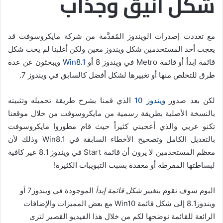
شكل أنيق وجذاب
مع تعددت إصدرات الويندوز المُقدَّمة من شركة مايكروسوفت قد
يعجب أحد المستخدمين شكل ويندوز معين ولكن أغلبنا لم يحب شكل
قائمة إبدأ أو قائمة Metro في ويندوز 8 أو
Win8.1
ويبحثون عن عدة
طرق للتخلص منها أو تغييرها لشكل أفضل كالسابق في ويندوز 7.
لكن بعد صدور
ويندوز 10
الذي قمنا بشرح طريقة تحميله وتثبيته
بالنسخة الأصلية بطريقة رسمية من مايكروسوفت من خلال موقعنا
تكنو عربي والذي أعجبني كثيراً حيث قام مطوروا مايكروسوفت
بالتعديل الكامل وتصحيح الأخطاء السابقة في Win8.1 وذلك لأن
معظم المستخدمين لا يرون أن قائمة Start في ويندوز 8.1 غير كافية
لبساطتها المفرطة أو معقدة بسبب التبويبات الكثيرة!
اليوم سوف نقوم بتغيير
شكل قائمة إبدأ
الموجودة في ويندوز7 أو
ويندوز8.1 إلى شكل قائمة Win10 مع بعض المميزات والإضافات
الرائعة للقائمة نوضحها لكم من خلال هذا الفيديو القصير لترى