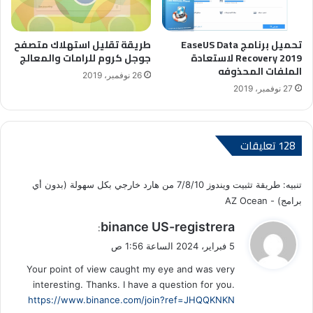
تحميل برنامج EaseUS Data
طريقة تقليل استهلاك متصفح
Recovery 2019 لاستعادة
جوجل كروم للرامات والمعالج
الملفات المحذوفه
26 نوفمبر، 2019
27 نوفمبر، 2019
‫128 تعليقات
تنبيه:
طريقة تثبيت ويندوز 7/8/10 من هارد خارجي بكل سهولة (بدون أي
برامج) - AZ Ocean
ي
binance US-registrera
:
ق
5 فبراير، 2024 الساعة 1:56 ص
و
Your point of view caught my eye and was very
ل
interesting. Thanks. I have a question for you.
https://www.binance.com/join?ref=JHQQKNKN