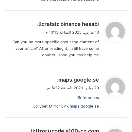
ي
ücretsiz binance hesabi
:
ق
10 مارس، 2025 الساعة 10:13 م
و
Can you be more specific about the content of
ل
your article? After reading it, I still have some
doubts. Hope you can help me.
ي
maps.google.se
:
ق
20 يوليو، 2026 الساعة 5:22 ص
و
References:
ل
Lollybet Mirror Link
maps.google.se
ي
https://code.a100-cn.com/
: