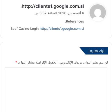
ي
http://clients1.google.com.sl
:
ق
6 أغسطس، 2026 الساعة 6:32 ص
و
References:
ل
Beef Casino Login
http://clients1.google.com.sl
اترك تعليقاً
لن يتم نشر عنوان بريدك الإلكتروني.
الحقول الإلزامية مشار إليها بـ
*
ا
ل
ت
ع
ل
ي