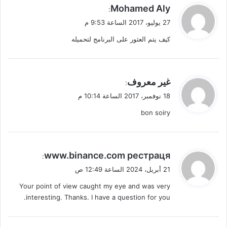
ي
Mohamed Aly
:
ق
27 يوليو، 2017 الساعة 9:53 م
و
كيف يتم العثور على البرنامج لتحميله
ل
ي
غير معروف
:
ق
18 نوفمبر، 2017 الساعة 10:14 م
و
bon soiry
ل
ي
www.binance.com рестраця
:
ق
21 أبريل، 2024 الساعة 12:49 ص
و
Your point of view caught my eye and was very
ل
interesting. Thanks. I have a question for you.