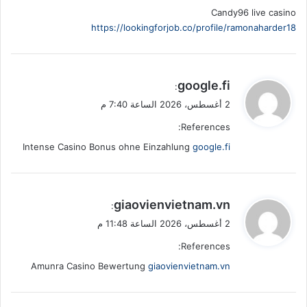
Candy96 live casino
https://lookingforjob.co/profile/ramonaharder18
ي
google.fi
:
ق
2 أغسطس، 2026 الساعة 7:40 م
و
References:
ل
Intense Casino Bonus ohne Einzahlung
google.fi
ي
giaovienvietnam.vn
:
ق
2 أغسطس، 2026 الساعة 11:48 م
و
References:
ل
Amunra Casino Bewertung
giaovienvietnam.vn