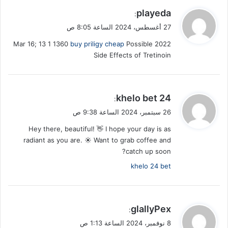
ي
playeda
:
ق
27 أغسطس، 2024 الساعة 8:05 ص
و
buy priligy cheap
Possible
2022 Mar 16; 13 1 1360
ل
Side Effects of Tretinoin
ي
khelo bet 24
:
ق
26 سبتمبر، 2024 الساعة 9:38 ص
و
Hey there, beautiful! 👋 I hope your day is as
ل
radiant as you are. ☀️ Want to grab coffee and
catch up soon?
khelo 24 bet
ي
glallyPex
:
ق
8 نوفمبر، 2024 الساعة 1:13 ص