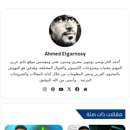
Ahmed Elgarnosy
أحمد الجرنوسي يوتيوبر مصري ومدون تقني ومؤسس موقع تكنو عربي
المهتم بتقنيات وشروحات الكمبيوتر والجوال المختلفة، وهدفي هو النهوض
بالمحتوى العربي ونشر المعلومات من خلال كتابة المقالات والشروحات
المرئية .. وأتمنى من الله التوفيق.
موق
في
X
يوتي
بينتي
انس
ع
سب
وب
ري
تقر
الوي
وك
س
ام
ب
ت
مقالات ذات صلة