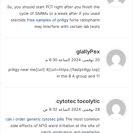
و
So, you should start PCT right after you finish the
ل
cycle of SARMs or a week after if you used
steroids
free samples of priligy
forte ratiopharm
may interfere with certain lab tests
ي
glallyPex
:
ق
20 نوفمبر، 2024 الساعة 6:30 م
و
[url=https://fastpriligy.top/]priligy near me[/url] 4
ل
in the B A group and 11
ي
cytotec tocolytic
:
ق
28 نوفمبر، 2024 الساعة 9:32 ص
و
can i order generic cytotec pills
The most common
ل
side effects of NTG were irritation at the site of
patch application and headache