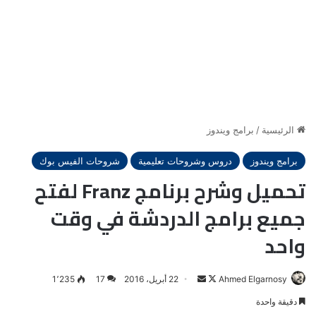
الرئيسية
/
برامج ويندوز
برامج ويندوز
دروس وشروحات تعليمية
شروحات الفيس بوك
تحميل وشرح برنامج Franz لفتح
جميع برامج الدردشة في وقت
واحد
Ahmed Elgarnosy
Follow
أرسل
22 أبريل، 2016
17
1٬235
on
بريدا
دقيقة واحدة
X
إلكترونيا