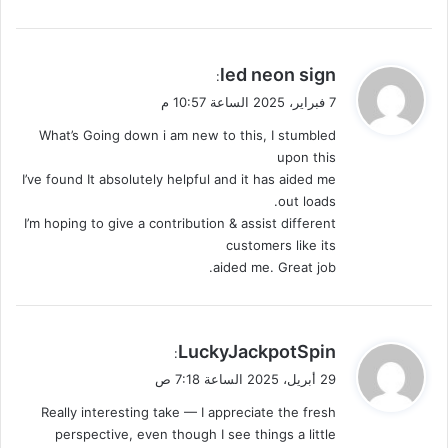
ي
led neon sign
:
ق
7 فبراير، 2025 الساعة 10:57 م
و
What’s Going down i am new to this, I stumbled
ل
upon this
I’ve found It absolutely helpful and it has aided me
out loads.
I’m hoping to give a contribution & assist different
customers like its
aided me. Great job.
ي
LuckyJackpotSpin
:
ق
29 أبريل، 2025 الساعة 7:18 ص
و
Really interesting take — I appreciate the fresh
ل
perspective, even though I see things a little