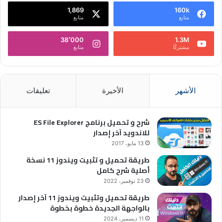
1,869
160k
متابع
متابع
38٬000
1.3M
مشتركًا
متابع
الأشهر
الأخيرة
تعليقات
شرح و تحميل برنامج ES File Explorer
للاندويد آخر إصدار
13 مايو، 2017
طريقة تحميل و تثبيت ويندوز 11 نسخة
أصلية شرح كامل
23 نوفمبر، 2022
طريقة تحميل وتثبيت ويندوز 11 آخر إصدار
بالواجهة الجديدة خطوة بخطوة
11 ديسمبر، 2024