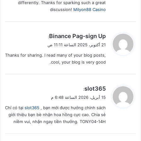
differently. Thanks for sparking such a great
discussion!
Milyon88 Casino
ي
Binance Pag-sign Up
:
ق
21 أكتوبر، 2025 الساعة 11:11 ص
و
Thanks for sharing. I read many of your blog posts,
ل
cool, your blog is very good.
ي
slot365
:
ق
15 أبريل، 2026 الساعة 6:48 م
و
Chỉ có tại
slot365
, bạn mới được hưởng chính sách
ل
giới thiệu bạn bè nhận hoa hồng cực cao. Chia sẻ
niềm vui, nhận ngay tiền thưởng. TONY04-14H