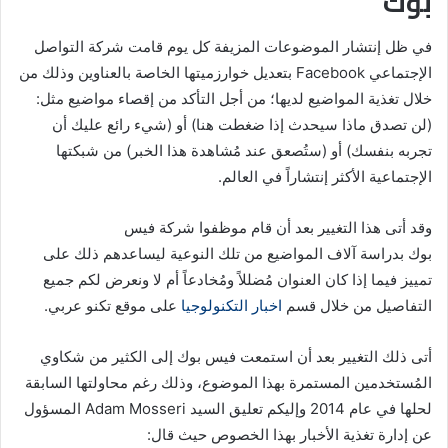
بوك
في ظل إنتشار الموضوعات المزيفة كل يوم قامت شركة التواصل
الإجتماعي Facebook بتعديل خوارزميتها الخاصة بالعناوين وذلك من
خلال تغذية المواضيع لديها؛ من أجل التأكد من إقصاء مواضيع مثل:
(لن تصدق ماذا سيحدث إذا ضغطت هنا) أو (شيء رائع عليك أن
تجربه بنفسك) أو (ستُصعق عند مُشاهدة هذا الخبر) من شبكتها
الإجتماعية الأكثر إنتشاراً في العالم.
وقد أتى هذا التغيير بعد أن قام موظفوا شركة فيس
بوك بدراسة آلاف المواضيع من تلك النوعية ليساعدهم ذلك على
تمييز فيما إذا كان العنوان مُضللاً ومُخادعاً أم لا ونعرض لكم جميع
التفاصيل من خلال قسم
اخبار التكنولوجيا
على موقع تكنو عربي.
أتى ذلك التغيير بعد أن استمعت فيس بوك إلى الكثير من شكاوي
المُستخدمين المستمرة بهذا الموضوع، وذلك رغم محاولتها السابقة
لحلها في عام 2014 وإليكم تعليق السيد Adam Mosseri المسؤول
عن إدارة تغذية الأخبار بهذا الخصوص حيث قال: