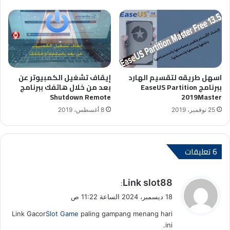
اسهل طريقه لتقسيم الهارد
إيقاف تشغيل الكمبيوتر عن
ببرنامج EaseUS Partition
بعد من خلال هاتفك ببرنامج
Shutdown Remote
2019Master
25 نوفمبر، 2019
8 أغسطس، 2019
‫6 تعليقات
ي
Link slot88
:
ق
18 ديسمبر، 2024 الساعة 11:22 ص
و
Link Gacor
Slot Game
paling gampang menang hari
ل
ini.