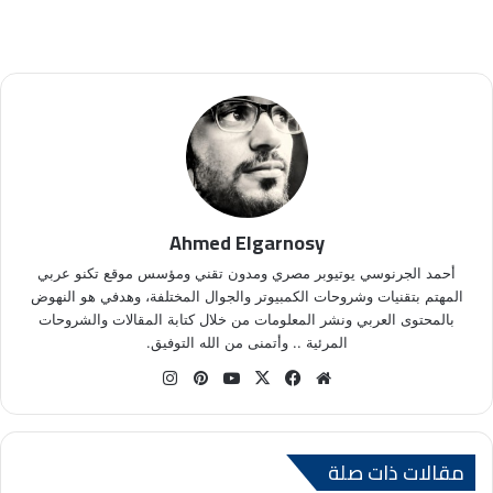
Ahmed Elgarnosy
أحمد الجرنوسي يوتيوبر مصري ومدون تقني ومؤسس موقع تكنو عربي
المهتم بتقنيات وشروحات الكمبيوتر والجوال المختلفة، وهدفي هو النهوض
بالمحتوى العربي ونشر المعلومات من خلال كتابة المقالات والشروحات
المرئية .. وأتمنى من الله التوفيق.
موق
في
X
يوتي
بينتي
انس
ع
سب
وب
ري
تقر
الوي
وك
س
ام
ب
ت
مقالات ذات صلة