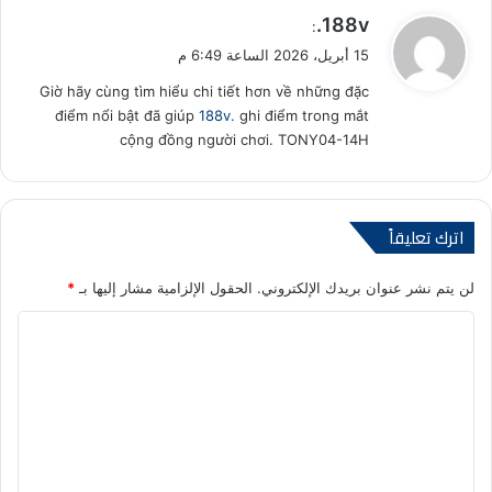
ي
188v.
:
ق
15 أبريل، 2026 الساعة 6:49 م
و
Giờ hãy cùng tìm hiểu chi tiết hơn về những đặc
ل
điểm nổi bật đã giúp
188v.
ghi điểm trong mắt
cộng đồng người chơi. TONY04-14H
اترك تعليقاً
لن يتم نشر عنوان بريدك الإلكتروني.
الحقول الإلزامية مشار إليها بـ
*
ا
ل
ت
ع
ل
ي