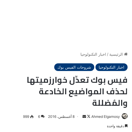
الرئيسية
/
اخبار التكنولوجيا
اخبار التكنولوجيا
شروحات الفيس بوك
فيس بوك تعدِّل خوارزميتها
لحذف المواضيع الخادعة
والمُضللة
Ahmed Elgarnosy
Follow
أرسل
8 أغسطس، 2016
6
999
on
بريدا
دقيقة واحدة
X
إلكترونيا