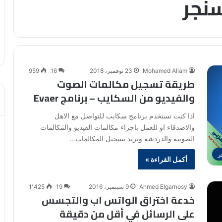
سنجر
Mohamed Allam
23 نوفمبر، 2018
16
959
طريقة تسجيل مكالمات الصوت
والفيديو من السكايب – برنامج Evaer
اذا كنت تستخدم برنامج سكايب للتواصل مع الاهل
والاصدقاء او للعمل باجراء مكالمات الفيديو والمكالمات
الصوتيه والدردشه وتريد تسجيل المكالمات…
ر
أكمل القراءة »
Ahmed Elgarnosy
9 سبتمبر، 2016
19
1٬425
خدعة اختراق الواتس اب والتجسس
على الرسائل في أقل من دقيقة