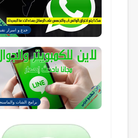
خدع و اسرار تقني
برامج الشات والماسنج