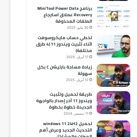
برنامج MiniTool Power Data
Recovery عملاق استرجاع
الملفات المحذوفة
30 مايو، 2025
تخطي حساب مايكروسوفت
اثناء تثبيت ويندوز 11 (4 طرق
مختلفة)
17 أبريل، 2025
زيادة مساحة بارتيشن C بكل
سهولة
12 أبريل، 2025
طريقة تحميل وتثبيت
ويندوز 11 آخر إصدار بالواجهة
الجديدة خطوة بخطوة
11 ديسمبر، 2024
تحميل windows 11 24H2
التحديث الجديد وعرض أهم
الميزات والمشاكل