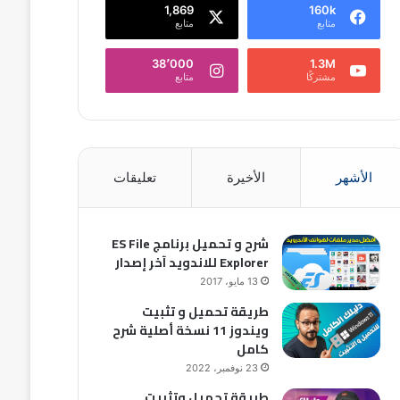
1,869
160k
متابع
متابع
38٬000
1.3M
مشتركًا
متابع
الأشهر
الأخيرة
تعليقات
شرح و تحميل برنامج ES File
Explorer للاندويد آخر إصدار
13 مايو، 2017
طريقة تحميل و تثبيت
ويندوز 11 نسخة أصلية شرح
كامل
23 نوفمبر، 2022
طريقة تحميل وتثبيت