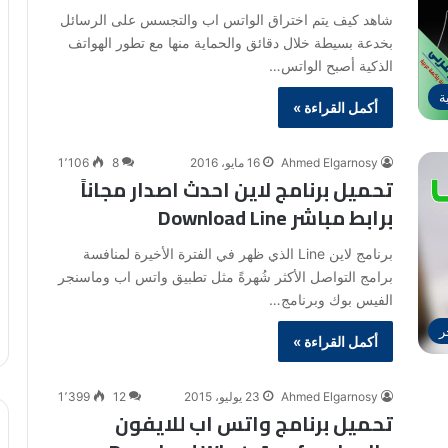
شاهد كيف يتم اختراق الواتس اب والتجسس على الرسائل
بخدعة بسيطة خلال دقائق والحماية منها مع تطور الهواتف
الذكية أصبح الواتس…
ة
أكمل القراءة »
Ahmed Elgarnosy
16 مايو، 2016
8
1٬106
تحميل برنامج لاين احدث اصدار مجاناً
برابط مباشر Download Line
برنامج لاين Line الذي ظهر في الفترة الأخيرة لمنافسة
برامج التواصل الأكثر شُهرةً مثل تطبيق واتس اب وماسنجر
الفيس بوك وبرنامج…
ر
أكمل القراءة »
Ahmed Elgarnosy
23 يوليو، 2015
12
1٬399
تحميل برنامج واتس اب للايفون