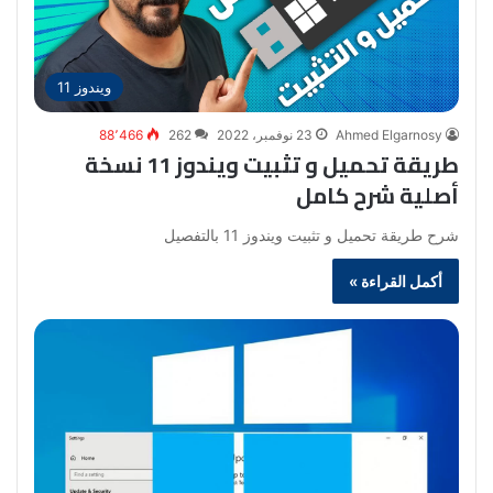
ويندوز 11
Ahmed Elgarnosy
23 نوفمبر، 2022
262
88٬466
طريقة تحميل و تثبيت ويندوز 11 نسخة
أصلية شرح كامل
شرح طريقة تحميل و تثبيت ويندوز 11 بالتفصيل
أكمل القراءة »