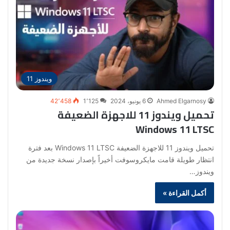
ويندوز 11
Ahmed Elgarnosy
6 يونيو، 2024
1٬125
42٬458
تحميل ويندوز 11 للاجهزة الضعيفة
Windows 11 LTSC
تحميل ويندوز 11 للاجهزة الضعيفة Windows 11 LTSC بعد فترة
انتظار طويلة قامت مايكروسوفت أخيراً بإصدار نسخة جديدة من
ويندوز…
أكمل القراءة »