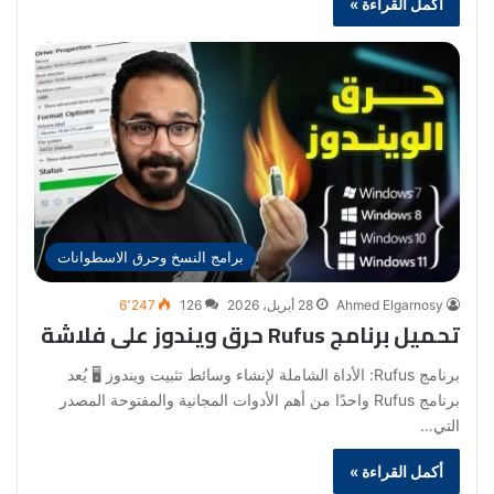
أكمل القراءة »
برامج النسخ وحرق الاسطوانات
Ahmed Elgarnosy
28 أبريل، 2026
126
6٬247
تحميل برنامج Rufus حرق ويندوز على فلاشة
برنامج Rufus: الأداة الشاملة لإنشاء وسائط تثبيت ويندوز 🖥️ يُعد
برنامج Rufus واحدًا من أهم الأدوات المجانية والمفتوحة المصدر
التي…
أكمل القراءة »