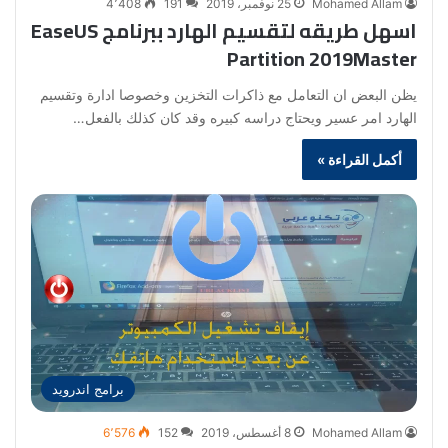
Mohamed Allam
25 نوفمبر، 2019
191
4٬408
اسهل طريقه لتقسيم الهارد ببرنامج EaseUS
Partition 2019Master
يظن البعض ان التعامل مع ذاكرات التخزين وخصوصا ادارة وتقسيم
الهارد امر عسير ويحتاج دراسه كبيره وقد كان كذلك بالفعل…
أكمل القراءة »
برامج اندرويد
Mohamed Allam
8 أغسطس، 2019
152
6٬576