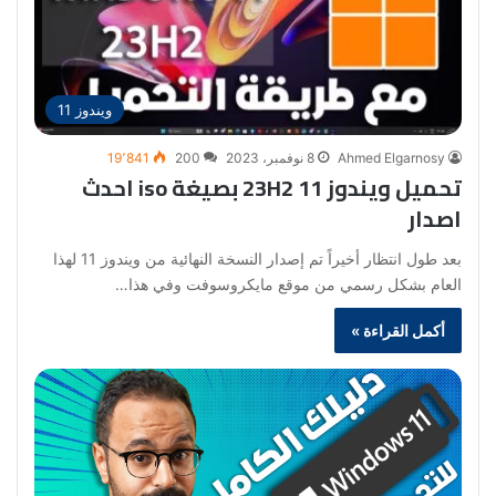
ويندوز 11
Ahmed Elgarnosy
8 نوفمبر، 2023
200
19٬841
تحميل ويندوز 11 23H2 بصيغة iso احدث
اصدار
بعد طول انتظار أخيراً تم إصدار النسخة النهائية من ويندوز 11 لهذا
العام بشكل رسمي من موقع مايكروسوفت وفي هذا…
أكمل القراءة »