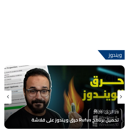
ويندوز
30 مايو، 2025
برنامج MiniTool Power Data Recovery عملاق استرجاع
الملفات المحذوفة