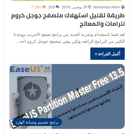
Mohamed Allam
26 نوفمبر، 2019
208
7٬240
طريقة تقليل استهلاك متصفح جوجل كروم
للرامات والمعالج
لقد قمنا باستخدام وتجرية العديد من برامج تصفح الانترنت ووجدنا
الكثير من البرامج الرائعه ولكن يبقي متصفح جوجل كروم احد…
أكمل القراءة »
برامج تقسيم وصيانة الهارد