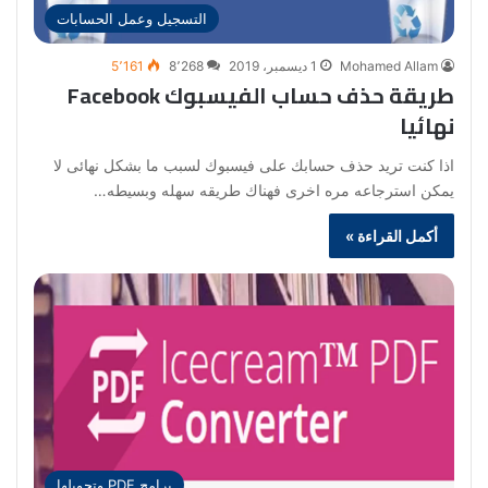
التسجيل وعمل الحسابات
Mohamed Allam
1 ديسمبر، 2019
8٬268
5٬161
طريقة حذف حساب الفيسبوك Facebook
نهائيا
اذا كنت تريد حذف حسابك على فيسبوك لسبب ما بشكل نهائى لا
يمكن استرجاعه مره اخرى فهناك طريقه سهله وبسيطه…
أكمل القراءة »
برامج PDF وتحويلها