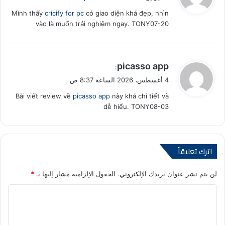
و
Mình thấy
cricify for pc
có giao diện khá đẹp, nhìn
ل
vào là muốn trải nghiệm ngay. TONY07-20
ي
picasso app
:
ق
4 أغسطس، 2026 الساعة 8:37 ص
و
Bài viết review về
picasso app
này khá chi tiết và
ل
dễ hiểu. TONY08-03
اترك تعليقاً
لن يتم نشر عنوان بريدك الإلكتروني.
الحقول الإلزامية مشار إليها بـ
*
ا
ل
ت