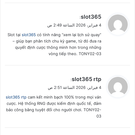
ي
slot365
:
ق
4 فبراير، 2026 الساعة 2:49 ص
و
Slot tại
slot365
có tính năng “xem lại lịch sử quay”
ل
– giúp bạn phân tích chu kỳ game, từ đó đưa ra
quyết định cược thông minh hơn trong những
vòng tiếp theo. TONY02-03
ي
slot365 rtp
:
ق
4 فبراير، 2026 الساعة 2:51 ص
و
slot365 rtp
cam kết minh bạch 100% trong mọi ván
ل
cược. Hệ thống RNG được kiểm định quốc tế, đảm
bảo công bằng tuyệt đối cho người chơi. TONY02-
03