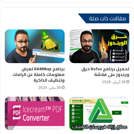
الوي
وك
س
ام
ب
ت
مقالات ذات صلة
تحميل برنامج Rufus حرق
برنامج RAMMap لعرض
ويندوز على فلاشة
معلومات كاملة عن الرامات
وتنظيف الذاكرة
28 أبريل، 2026
26 يناير، 2024