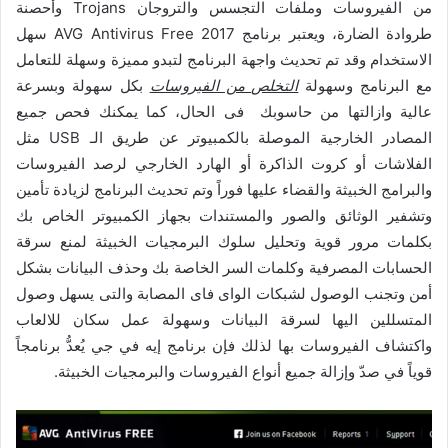
من الفيروسات وملفات التجسس والتروجان Trojans وأحصنة
طروادة الضارة، ويعتبر برنامج AVG Antivirus Free 2017 سهل
الاستخدام وقد تم تحديث واجهة البرنامج لتبدو مميزة وسهلة للتعامل
مع البرنامج وسهولة
التخلص من الفيروسات
بكل سهولة وبسرعة
عالية وازالتها من حاسوبك فى الحال، كما يمكنك فحص جميع
المصادر الخارجية الموصلة بالكمبيوتر عن طريق الـ USB مثل
الفلاشات أو كروت الذاكرة أو الهارد الخارجي لرصد الفيروسات
والبرامج الخبيثة والقضاء عليها فوراً وتم تحديث البرنامج لزيادة تأمين
وتشفير الوثائق والصور والمستندات بجهاز الكمبيوتر الخاص بك
بكلمات مرور قوية وتحليل سلوك البرمجيات الخبيثة لمنع سرقة
الحسابات المصرفية وكلمات السر الخاصة بك وحذف البيانات بشكل
أمن وتجنب الوصول لشبكات الواى فاى المصابة والتى يسهل وصول
المتسللين اليها لسرقة البيانات وسهولة عمل سكان للالعاب
واكتشاف الفيروسات بها لذلك فإن برنامج إيه في جي يُعدُّ برنامجاً
قوياً في صدّ وإزالة جميع أنواع الفيروسات والبرمجيات الخبيثة.