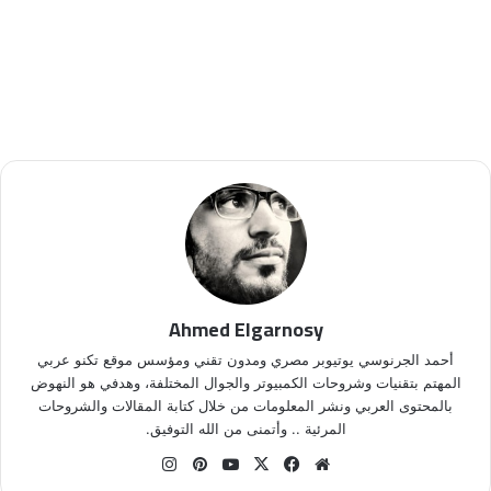
Ahmed Elgarnosy
أحمد الجرنوسي يوتيوبر مصري ومدون تقني ومؤسس موقع تكنو عربي
المهتم بتقنيات وشروحات الكمبيوتر والجوال المختلفة، وهدفي هو النهوض
بالمحتوى العربي ونشر المعلومات من خلال كتابة المقالات والشروحات
المرئية .. وأتمنى من الله التوفيق.
موق
في
X
يوتي
بينتي
انس
ع
سب
وب
ري
تقر