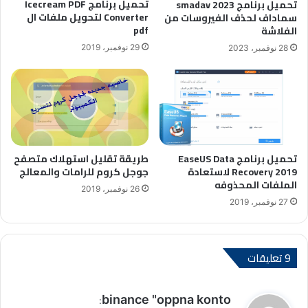
تحميل برنامج Icecream PDF
تحميل برنامج smadav 2023
Converter لتحويل ملفات ال
سماداف لحذف الفيروسات من
pdf
الفلاشة
29 نوفمبر، 2019
28 نوفمبر، 2023
تحميل برنامج EaseUS Data
طريقة تقليل استهلاك متصفح
Recovery 2019 لاستعادة
جوجل كروم للرامات والمعالج
الملفات المحذوفه
26 نوفمبر، 2019
27 نوفمبر، 2019
‫9 تعليقات
ي
binance "oppna konto
: