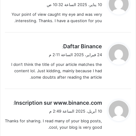
ق
10 يناير، 2025 الساعة 10:32 ص
و
Your point of view caught my eye and was very
ل
interesting. Thanks. I have a question for you.
ي
Daftar Binance
:
ق
24 فبراير، 2025 الساعة 2:11 م
و
I don’t think the title of your article matches the
ل
content lol. Just kidding, mainly because I had
some doubts after reading the article.
ي
Inscription sur www.binance.com
:
ق
10 أبريل، 2025 الساعة 2:49 م
و
Thanks for sharing. I read many of your blog posts,
ل
cool, your blog is very good.