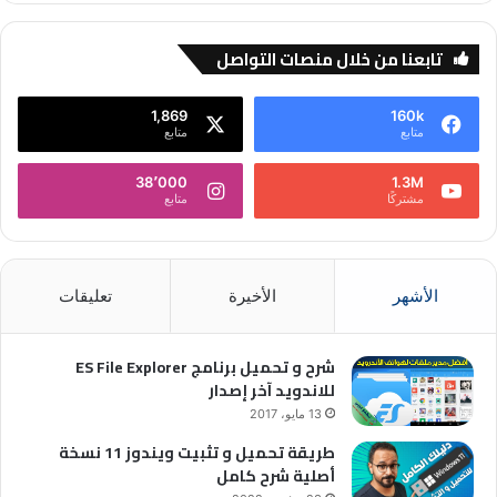
تابعنا من خلال منصات التواصل
1,869
160k
متابع
متابع
38٬000
1.3M
مشتركًا
متابع
الأشهر
الأخيرة
تعليقات
شرح و تحميل برنامج ES File Explorer
للاندويد آخر إصدار
13 مايو، 2017
طريقة تحميل و تثبيت ويندوز 11 نسخة
أصلية شرح كامل