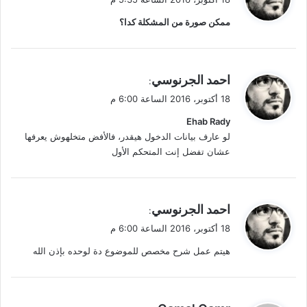
و
ممكن صورة من المشكلة كدا؟
ل
ي
احمد الجرنوسي
:
ق
18 أكتوبر، 2016 الساعة 6:00 م
و
Ehab Rady
ل
لو عارف بيانات الدخول هيقدر، فالأفض متخلهوش يعرفها
عشان تفضل إنت المتحكم الأول
ي
احمد الجرنوسي
:
ق
18 أكتوبر، 2016 الساعة 6:00 م
و
هيتم عمل شرح مخصص للموضوع دة لوحده بإذن الله
ل
ي