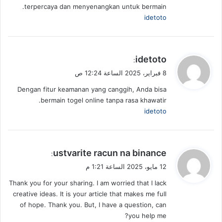
terpercaya dan menyenangkan untuk bermain.
idetoto
ي
idetoto
:
ق
8 فبراير، 2025 الساعة 12:24 ص
و
Dengan fitur keamanan yang canggih, Anda bisa
ل
bermain togel online tanpa rasa khawatir.
idetoto
ي
ustvarite racun na binance
:
ق
12 مايو، 2025 الساعة 1:21 م
و
Thank you for your sharing. I am worried that I lack
ل
creative ideas. It is your article that makes me full
of hope. Thank you. But, I have a question, can
you help me?