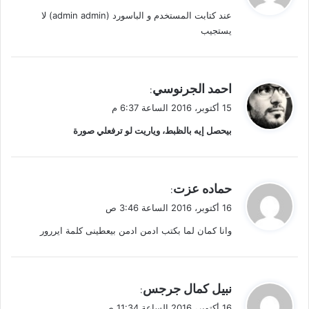
و
عند كتابت المستخدم و الباسورد (admin admin) لا
ل
يستجيب
ي
احمد الجرنوسي
:
ق
15 أكتوبر، 2016 الساعة 6:37 م
و
بيحصل إيه بالظبط، وياريت لو ترفعلي صورة
ل
ي
حماده عزت
:
ق
16 أكتوبر، 2016 الساعة 3:46 ص
و
وانا كمان لما بكتب ادمن ادمن بيعطينى كلمة ايررور
ل
ي
نبيل كمال جرجس
:
ق
16 أكتوبر، 2016 الساعة 11:34 ص