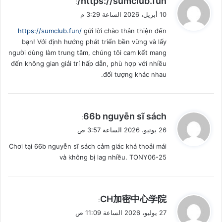
https://sumclub.fun/
:
ق
10 أبريل، 2026 الساعة 3:29 م
و
https://sumclub.fun/
gửi lời chào thân thiện đến
ل
bạn! Với định hướng phát triển bền vững và lấy
người dùng làm trung tâm, chúng tôi cam kết mang
đến không gian giải trí hấp dẫn, phù hợp với nhiều
đối tượng khác nhau.
ي
66b nguyễn sĩ sách
:
ق
26 يونيو، 2026 الساعة 3:57 ص
و
Chơi tại 66b nguyễn sĩ sách cảm giác khá thoải mái
ل
và không bị lag nhiều. TONY06-25
ي
CH加密中心学院
:
ق
27 يوليو، 2026 الساعة 11:09 ص
و