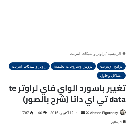
الرئيسية
/
راوتر و شبكات انترنت
برامج الإنترنت
دروس وشروحات تعليمية
راوتر و شبكات انترنت
مشاكل وحلول
تغيير باسورد الواي فاي لراوتر te
data تي اي داتا (شرح بالصور)
Ahmed Elgarnosy
Follow
أرسل
12 أكتوبر، 2016
40
1٬787
on
بريدا
2 دقائق
X
إلكترونيا