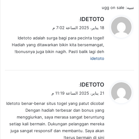
تنبيه:
ugg on sale
ي
IDETOTO
:
ق
18 يناير، 2025 الساعة 7:02 م
و
Idetoto adalah surga bagi para pecinta togel!
ل
Hadiah yang ditawarkan bikin kita bersemangat,
bonusnya juga bikin nagih. Pasti balik lagi deh!
idetoto
ي
IDETOTO
:
ق
21 يناير، 2025 الساعة 11:19 م
و
Idetoto benar-benar situs togel yang patut dicoba!
ل
Dengan hadiah terbesar dan bonus yang
menggiurkan, saya merasa sangat beruntung
setiap kali bermain. Dukungan pelanggan mereka
juga sangat responsif dan membantu. Saya akan
terus bermain di sini!