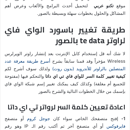
موقع
تكنو عربي
لتحميل أحدث البرامج والألعاب وعرض أهم
المشاكل والحلول بخطوات سهلة وبسيطة بالصور.
طريقة تغيير باسورد الواي فاي
لراوتر te data بالصور
لا شك أنه قل إستخدام كابل الإنترنت بعد إنتشار راوتر الويرلرس
Wireless مؤخراً وقد قمنا سابقاً بشرح
أسرع طريقة معرفة عدد
المتصلين بالراوتر للأندرويد (بدون روت)
ولذلك سوف أشرح لكم
كيفية تغيير كلمة السر للواي فاي تي اي داتا
والتحكم فيها (مفتوحة
للجميع أم مغلقة) وكذلك كيف يمكنك تغيير إسم شبكة الواي فاي
بإسمك من خلال الخطوات التالية والشرح بالصور
اعادة تعيين كلمة السر لرواتر تي اي داتا
1-
إفتح متصفحك الخاص سواء كان
جوجل كروم
أو متصفح
فايرفوكس
أو أي متصفح آخر ثم أكتب رقم الـ IP وهو رقم