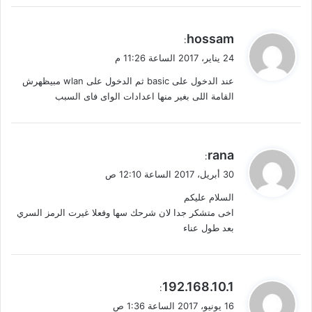
ي
hossam
:
ق
24 يناير، 2017 الساعة 11:26 م
و
عند الدخول على basic ثم الدخول على wlan مبيظهرش
ل
القامة اللى بغير منها اعدادات الواى فاى السبب
ي
rana
:
ق
30 أبريل، 2017 الساعة 12:10 ص
و
السلام عليكم
ل
اخى متشكر جدا لان شرحك سها وفعلا غيرت الرمز السري
بعد طول عناء
ي
192.168.10.1
:
ق
16 يونيو، 2017 الساعة 1:36 ص