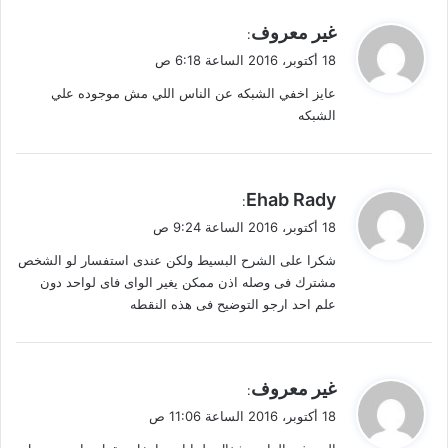
ي
غير معروف
:
ق
18 أكتوبر، 2016 الساعة 6:18 ص
و
عايز اخفي الشبكه عن الناس اللي مش موجوده علي
ل
الشبكه
ي
Ehab Rady
:
ق
18 أكتوبر، 2016 الساعة 9:24 ص
و
شكرا على الشرح البسيط ولكن عندى استفسار لو الشخص
ل
مشترك فى وصله اذن ممكن يغير الواى فاى لواحد دون
علم احد ارجو التوضيح فى هذه النقطه
ي
غير معروف
:
ق
18 أكتوبر، 2016 الساعة 11:06 ص
و