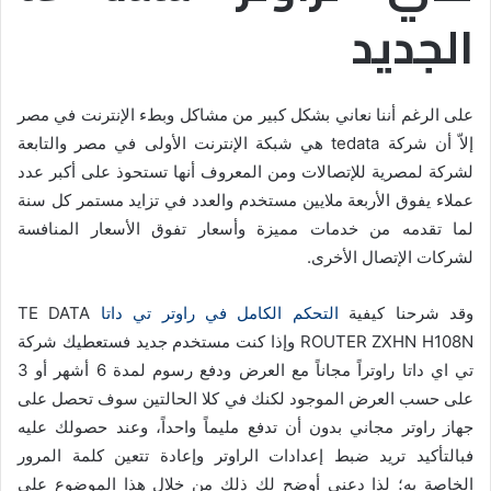
الجديد
على الرغم أننا نعاني بشكل كبير من مشاكل وبطء الإنترنت في مصر
إلاّ أن شركة tedata هي شبكة الإنترنت الأولى في مصر والتابعة
لشركة لمصرية للإتصالات ومن المعروف أنها تستحوذ على أكبر عدد
عملاء يفوق الأربعة ملايين مستخدم والعدد في تزايد مستمر كل سنة
لما تقدمه من خدمات مميزة وأسعار تفوق الأسعار المنافسة
لشركات الإتصال الأخرى.
وقد شرحنا كيفية
التحكم الكامل في راوتر تي داتا
TE DATA
ROUTER ZXHN H108N وإذا كنت مستخدم جديد فستعطيك شركة
تي اي داتا راوتراً مجاناً مع العرض ودفع رسوم لمدة 6 أشهر أو 3
على حسب العرض الموجود لكنك في كلا الحالتين سوف تحصل على
جهاز راوتر مجاني بدون أن تدفع مليماً واحداً، وعند حصولك عليه
فبالتأكيد تريد ضبط إعدادات الراوتر وإعادة تتعين كلمة المرور
الخاصة به؛ لذا دعني أوضح لك ذلك من خلال هذا الموضوع على