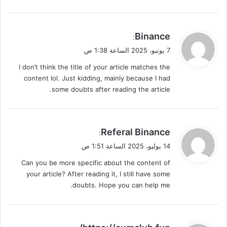
ي
Binance
:
ق
7 يونيو، 2025 الساعة 1:38 ص
و
I don’t think the title of your article matches the
ل
content lol. Just kidding, mainly because I had
some doubts after reading the article.
ي
Referal Binance
:
ق
14 يوليو، 2025 الساعة 1:51 ص
و
Can you be more specific about the content of
ل
your article? After reading it, I still have some
doubts. Hope you can help me.
ي