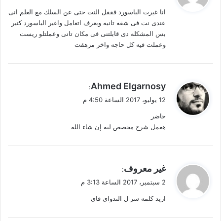
و
انا غيرت الباسورد فقفل النت حتى عن السلك مع العلم انى
ل
عندى نت فى شقه تانيه وبعرف اتعامل واغير الباسورد كتير
بس المشكله دى قابلتنى فى مكان تانى وعملتلو ريست
وعملت فيه كل حاجه واخر مزهقت
ي
Ahmed Elgarnosy
:
ق
12 يوليو، 2017 الساعة 4:50 م
و
حاضر
ل
هعمل شرح مخصص ليه إن شاء الله
ي
غير معروف
:
ق
2 سبتمبر، 2017 الساعة 3:13 م
و
اريد كلمه سر ل الىدواي فاي
ل