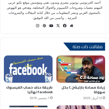
أحمد الجرنوسي يوتيوبر مصري ومدون تقني ومؤسس موقع تكنو عربي
المهتم بتقنيات وشروحات الكمبيوتر والجوال المختلفة، وهدفي هو النهوض
بالمحتوى العربي ونشر المعلومات من خلال كتابة المقالات والشروحات
المرئية .. وأتمنى من الله التوفيق.
موق
في
X
يوتي
بينتي
انس
ع
سب
وب
ري
تقر
الوي
وك
س
ام
ب
ت
مقالات ذات صلة
طريقة حذف حساب الفيسبوك
زيادة مساحة بارتيشن C بكل
Facebook نهائيا
سهولة
1 ديسمبر، 2019
12 أبريل، 2025