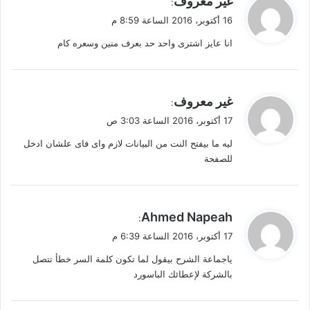
غير معروف
:
ق
16 أكتوبر، 2016 الساعة 8:59 م
و
انا عايز اشترى واحد حد بعرف منين وسعره كام
ل
ي
غير معروف
:
ق
17 أكتوبر، 2016 الساعة 3:03 ص
و
ليه ما بيفتح النت من البيانات لازم وای فای علشان ادخل
ل
للصفحة
ي
Ahmed Napeah
:
ق
17 أكتوبر، 2016 الساعة 6:39 م
و
ياجماعة الشرح بيقول لما تكون كلمة السر خطأ تتصل
ل
بالشركة لإعطائك الباسورد