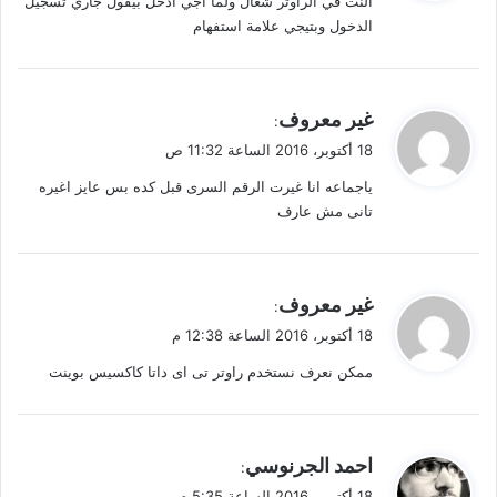
النت في الراوتر شغال ولما اجي ادخل بيقول جاري تسجيل
ل
الدخول وبتيجي علامة استفهام
ي
غير معروف
:
ق
18 أكتوبر، 2016 الساعة 11:32 ص
و
ياجماعه انا غيرت الرقم السرى قبل كده بس عايز اغيره
ل
تانى مش عارف
ي
غير معروف
:
ق
18 أكتوبر، 2016 الساعة 12:38 م
و
ممكن نعرف نستخدم راوتر تى اى داتا كاكسيس بوينت
ل
ي
احمد الجرنوسي
:
ق
18 أكتوبر، 2016 الساعة 5:35 م