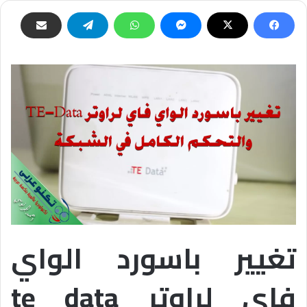
تغيير باسورد الواي
فاي لراوتر te data