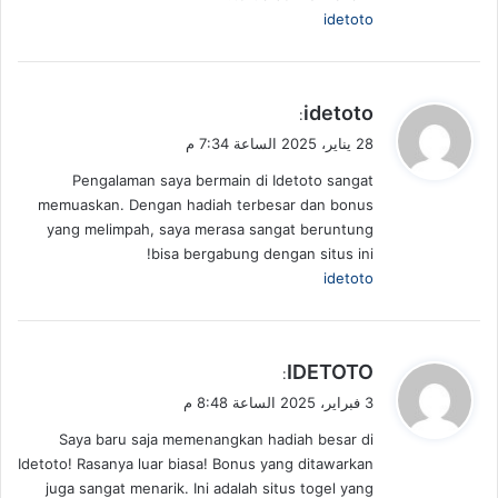
idetoto
ي
idetoto
:
ق
28 يناير، 2025 الساعة 7:34 م
و
Pengalaman saya bermain di Idetoto sangat
ل
memuaskan. Dengan hadiah terbesar dan bonus
yang melimpah, saya merasa sangat beruntung
bisa bergabung dengan situs ini!
idetoto
ي
IDETOTO
:
ق
3 فبراير، 2025 الساعة 8:48 م
و
Saya baru saja memenangkan hadiah besar di
ل
Idetoto! Rasanya luar biasa! Bonus yang ditawarkan
juga sangat menarik. Ini adalah situs togel yang