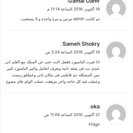
Gamal Oamr
:
ق
18 أكتوبر، 2016 الساعة 11:14 م
و
تم كتابت admin مرتين و مرة واحدة و لا يستجيب
ل
ي
Sameh Shokry
:
ق
19 أكتوبر، 2016 الساعة 2:24 ص
و
انا غيرت الباسورد فقفل النت حتى عن السلك مع العلم انى
ل
عندى نت فى شقه تانيه وبعرف اتعامل واغير الباسورد كتير
بس المشكله دى قابلتنى فى مكان تانى وعملتلو ريست
وعملت فيه كل حاجه واخر مزهقت عملت الواى فاى مفتوح
ي
oka
:
ق
21 أكتوبر، 2016 الساعة 11:09 ص
و
Ffdgh
ل