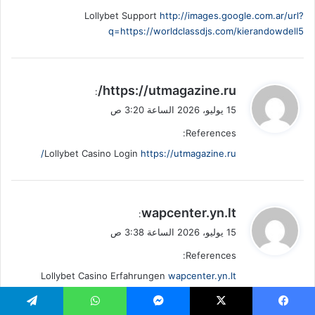
Lollybet Support
http://images.google.com.ar/url?
q=https://worldclassdjs.com/kierandowdell5
ي
https://utmagazine.ru/
:
ق
15 يوليو، 2026 الساعة 3:20 ص
و
References:
ل
Lollybet Casino Login
https://utmagazine.ru/
ي
wapcenter.yn.lt
:
ق
15 يوليو، 2026 الساعة 3:38 ص
و
References:
ل
Lollybet Casino Erfahrungen
wapcenter.yn.lt