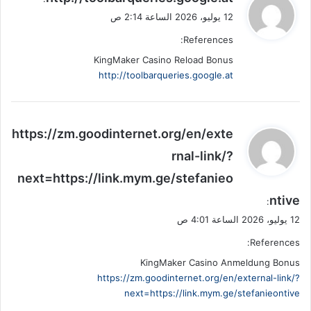
ق
12 يوليو، 2026 الساعة 2:14 ص
و
References:
ل
KingMaker Casino Reload Bonus
http://toolbarqueries.google.at
ي
https://zm.goodinternet.org/en/exte
ق
rnal-link/?
و
next=https://link.mym.ge/stefanieo
ل
ntive
:
12 يوليو، 2026 الساعة 4:01 ص
References:
KingMaker Casino Anmeldung Bonus
https://zm.goodinternet.org/en/external-link/?
next=https://link.mym.ge/stefanieontive