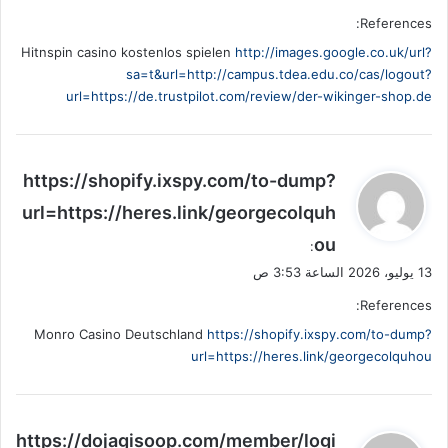
References:
Hitnspin casino kostenlos spielen
http://images.google.co.uk/url?
sa=t&url=http://campus.tdea.edu.co/cas/logout?
url=https://de.trustpilot.com/review/der-wikinger-shop.de
ي
https://shopify.ixspy.com/to-dump?
ق
url=https://heres.link/georgecolquh
و
ou
ل
:
13 يوليو، 2026 الساعة 3:53 ص
References:
Monro Casino Deutschland
https://shopify.ixspy.com/to-dump?
url=https://heres.link/georgecolquhou
ي
https://dojagisoop.com/member/logi