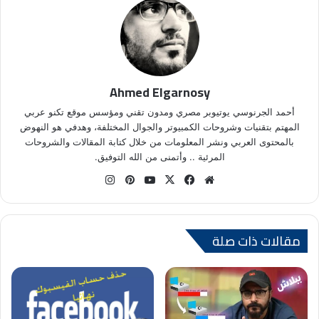
Ahmed Elgarnosy
أحمد الجرنوسي يوتيوبر مصري ومدون تقني ومؤسس موقع تكنو عربي
المهتم بتقنيات وشروحات الكمبيوتر والجوال المختلفة، وهدفي هو النهوض
بالمحتوى العربي ونشر المعلومات من خلال كتابة المقالات والشروحات
المرئية .. وأتمنى من الله التوفيق.
موق
في
X
يوتي
بينتي
انس
ع
سب
وب
ري
تقر
الوي
وك
س
ام
ب
ت
مقالات ذات صلة