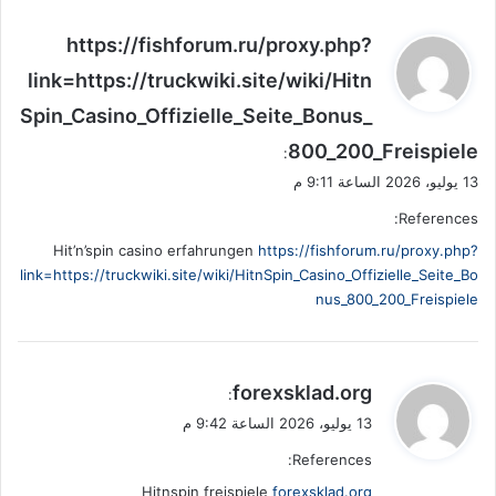
ي
https://fishforum.ru/proxy.php?
ق
link=https://truckwiki.site/wiki/Hitn
و
Spin_Casino_Offizielle_Seite_Bonus_
ل
800_200_Freispiele
:
13 يوليو، 2026 الساعة 9:11 م
References:
Hit’n’spin casino erfahrungen
https://fishforum.ru/proxy.php?
link=https://truckwiki.site/wiki/HitnSpin_Casino_Offizielle_Seite_Bo
nus_800_200_Freispiele
ي
forexsklad.org
:
ق
13 يوليو، 2026 الساعة 9:42 م
و
References:
ل
Hitnspin freispiele
forexsklad.org