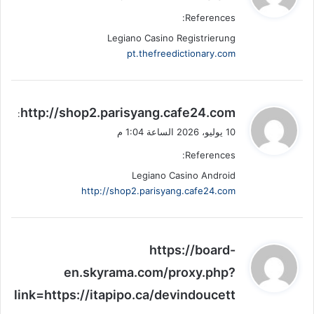
و
References:
ل
Legiano Casino Registrierung
pt.thefreedictionary.com
ي
http://shop2.parisyang.cafe24.com
:
ق
10 يوليو، 2026 الساعة 1:04 م
و
References:
ل
Legiano Casino Android
http://shop2.parisyang.cafe24.com
ي
https://board-
ق
en.skyrama.com/proxy.php?
و
link=https://itapipo.ca/devindoucett
ل