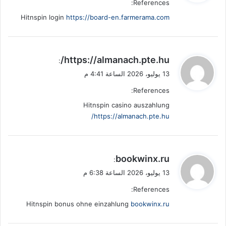
References:
ل
Hitnspin login
https://board-en.farmerama.com
ي
https://almanach.pte.hu/
:
ق
13 يوليو، 2026 الساعة 4:41 م
و
References:
ل
Hitnspin casino auszahlung
https://almanach.pte.hu/
ي
bookwinx.ru
:
ق
13 يوليو، 2026 الساعة 6:38 م
و
References:
ل
Hitnspin bonus ohne einzahlung
bookwinx.ru