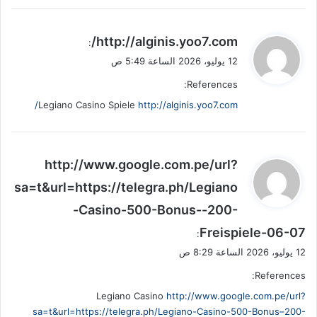
ي
http://alginis.yoo7.com/
:
ق
12 يوليو، 2026 الساعة 5:49 ص
و
References:
ل
Legiano Casino Spiele
http://alginis.yoo7.com/
ي
http://www.google.com.pe/url?
ق
sa=t&url=https://telegra.ph/Legiano
و
-Casino-500-Bonus--200-
ل
Freispiele-06-07
:
12 يوليو، 2026 الساعة 8:29 ص
References:
Legiano Casino
http://www.google.com.pe/url?
sa=t&url=https://telegra.ph/Legiano-Casino-500-Bonus–200-