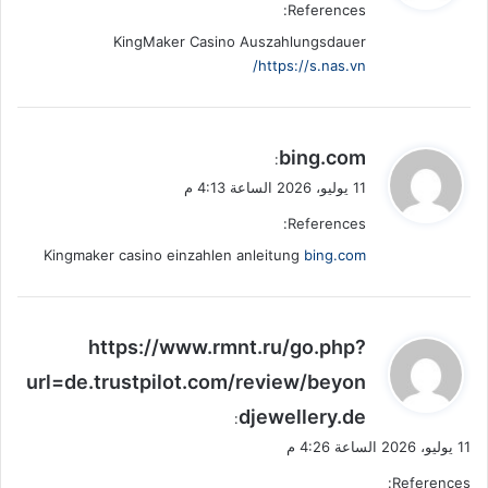
References:
ل
KingMaker Casino Auszahlungsdauer
https://s.nas.vn/
ي
bing.com
:
ق
11 يوليو، 2026 الساعة 4:13 م
و
References:
ل
Kingmaker casino einzahlen anleitung
bing.com
ي
https://www.rmnt.ru/go.php?
ق
url=de.trustpilot.com/review/beyon
و
djewellery.de
ل
:
11 يوليو، 2026 الساعة 4:26 م
References: