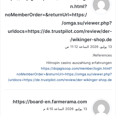
ق
n.html?
و
noMemberOrder=&returnUrl=https:/
ل
/omga.su/viewer.php?
urldocs=https://de.trustpilot.com/review/der-
wikinger-shop.de/
:
13 يوليو، 2026 الساعة 11:12 ص
References:
Hitnspin casino auszahlung erfahrungen
https://dojagisoop.com/member/login.html?
noMemberOrder=&returnUrl=https://omga.su/viewer.php?
urldocs=https://de.trustpilot.com/review/der-wikinger-shop.de/
ي
https://board-en.farmerama.com
:
ق
13 يوليو، 2026 الساعة 4:10 م
و