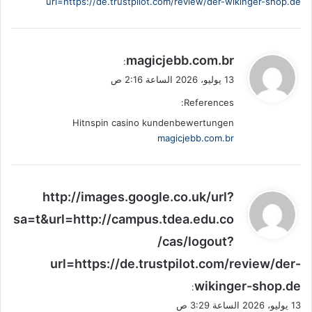
url=https://de.trustpilot.com/review/der-wikinger-shop.de
ي
magicjebb.com.br
:
ق
13 يوليو، 2026 الساعة 2:16 ص
و
References:
ل
Hitnspin casino kundenbewertungen
magicjebb.com.br
ي
http://images.google.co.uk/url?
ق
sa=t&url=http://campus.tdea.edu.co
و
/cas/logout?
ل
url=https://de.trustpilot.com/review/der-
wikinger-shop.de
:
13 يوليو، 2026 الساعة 3:29 ص