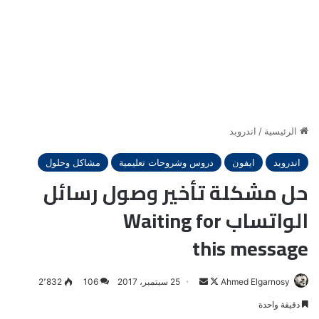
الرئيسية
/
اندرويد
اندرويد
ايفون
دروس وشروحات تعليمية
مشاكل وحلول
حل مشكلة تأخير وصول رسائل
الواتساب Waiting for
this message
Ahmed Elgarnosy
Follow
أرسل
25 سبتمبر، 2017
106
2٬832
on
بريدا
دقيقة واحدة
X
إلكترونيا