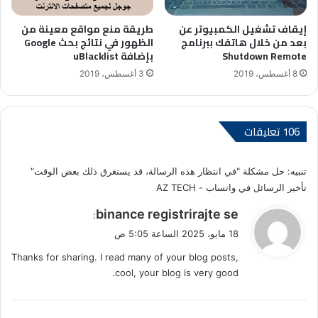
إيقاف تشغيل الكمبيوتر عن
طريقة منع مواقع معينة من
بعد من خلال هاتفك ببرنامج
الظهور في نتائج بحث Google
Shutdown Remote
بإضافة uBlacklist
8 أغسطس، 2019
3 أغسطس، 2019
‫106 تعليقات
تنبيه:
حل مشكلة "في انتظار هذه الرسالة، قد يستغرق ذلك بعض الوقت"
تأخير الرسائل في واتساب - AZ TECH
ي
binance registrirajte se
:
ق
18 مايو، 2025 الساعة 5:05 ص
و
Thanks for sharing. I read many of your blog posts,
ل
cool, your blog is very good.