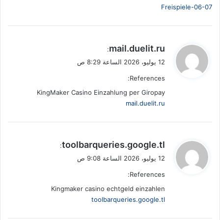
Freispiele-06-07
ي
mail.duelit.ru
:
ق
12 يوليو، 2026 الساعة 8:29 ص
و
References:
ل
KingMaker Casino Einzahlung per Giropay
mail.duelit.ru
ي
toolbarqueries.google.tl
:
ق
12 يوليو، 2026 الساعة 9:08 ص
و
References:
ل
Kingmaker casino echtgeld einzahlen
toolbarqueries.google.tl