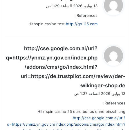
ق
13 يوليو، 2026 الساعة 1:29 ص
و
References:
ل
Hitnspin casino test
http://go.115.com
ي
http://cse.google.com.ai/url?
ق
q=https://ynmz.yn.gov.cn/index.php
و
/addons/cms/go/index.html?
ل
url=https://de.trustpilot.com/review/der-
wikinger-shop.de
:
13 يوليو، 2026 الساعة 1:37 ص
References:
Hit’n’spin casino 25 euro bonus ohne einzahlung
http://cse.google.com.ai/url?
q=https://ynmz.yn.gov.cn/index.php/addons/cms/go/index.html?