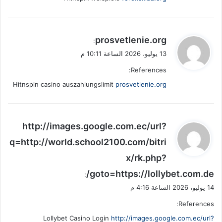
ي
prosvetlenie.org
:
ق
13 يوليو، 2026 الساعة 10:11 م
و
References:
ل
Hitnspin casino auszahlungslimit
prosvetlenie.org
ي
http://images.google.com.ec/url?
ق
q=http://world.school2100.com/bitri
و
x/rk.php?
ل
goto=https://lollybet.com.de/
:
14 يوليو، 2026 الساعة 4:16 م
References:
Lollybet Casino Login
http://images.google.com.ec/url?