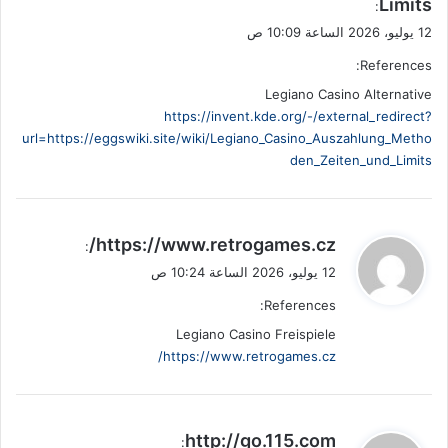
Limits
:
12 يوليو، 2026 الساعة 10:09 ص
References:
Legiano Casino Alternative
https://invent.kde.org/-/external_redirect?
url=https://eggswiki.site/wiki/Legiano_Casino_Auszahlung_Metho
den_Zeiten_und_Limits
ي
https://www.retrogames.cz/
:
ق
12 يوليو، 2026 الساعة 10:24 ص
و
References:
ل
Legiano Casino Freispiele
https://www.retrogames.cz/
ي
http://go.115.com
: