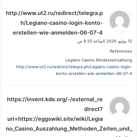
ي
http://www.ut2.ru/redirect/telegra.p
ق
h/Legiano-casino-login-konto-
و
erstellen-wie-anmelden-06-07-4
ل
:
12 يوليو، 2026 الساعة 9:33 ص
References:
Legiano Casino Mindesteinzahlung
http://www.ut2.ru/redirect/telegra.ph/Legiano-casino-login-
konto-erstellen-wie-anmelden-06-07-4
ي
https://invent.kde.org/-/external_re
ق
direct?
و
url=https://eggswiki.site/wiki/Legia
ل
no_Casino_Auszahlung_Methoden_Zeiten_und_