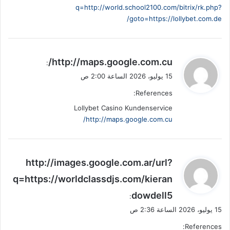
q=http://world.school2100.com/bitrix/rk.php?
goto=https://lollybet.com.de/
ي
http://maps.google.com.cu/
:
ق
15 يوليو، 2026 الساعة 2:00 ص
و
References:
ل
Lollybet Casino Kundenservice
http://maps.google.com.cu/
ي
http://images.google.com.ar/url?
ق
q=https://worldclassdjs.com/kieran
و
dowdell5
ل
:
15 يوليو، 2026 الساعة 2:36 ص
References: