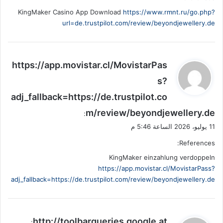
KingMaker Casino App Download
https://www.rmnt.ru/go.php?
url=de.trustpilot.com/review/beyondjewellery.de
ي
https://app.movistar.cl/MovistarPas
ق
s?
و
adj_fallback=https://de.trustpilot.co
ل
m/review/beyondjewellery.de
:
11 يوليو، 2026 الساعة 5:46 م
References:
KingMaker einzahlung verdoppeln
https://app.movistar.cl/MovistarPass?
adj_fallback=https://de.trustpilot.com/review/beyondjewellery.de
ي
http://toolbarqueries.google.at
: